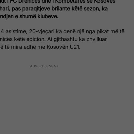
hut i FC Drenicës dhe i Kombëtares së Kosovës
hari, pas paraqitjeve brilante këtë sezon, ka
ndjen e shumë klubeve.
4 asistime, 20-vjeçari ka qenë një nga pikat më të
nicës këtë edicion. Ai gjithashtu ka zhvilluar
më të mira edhe me Kosovën U21.