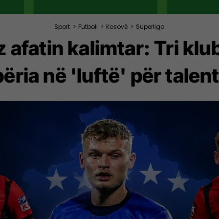
Sport
>
Futboll
>
Kosovë
>
Superliga
z afatin kalimtar: Tri k
ëria në 'luftë' për talen