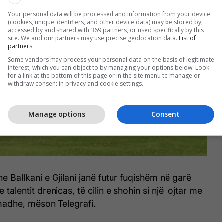
Your personal data will be processed and information from your device
(cookies, unique identifiers, and other device data) may be stored by,
accessed by and shared with 369 partners, or used specifically by this
site. We and our partners may use precise geolocation data.
List of
partners.
Some vendors may process your personal data on the basis of legitimate
interest, which you can object to by managing your options below. Look
for a link at the bottom of this page or in the site menu to manage or
withdraw consent in privacy and cookie settings.
Manage options
Consent
e Ballkani e Gjilani janë futur fuqishëm në garë
 talentit drenicas, të cilin e shohin si një lojtar me
madhe, mëson Telegrafi.