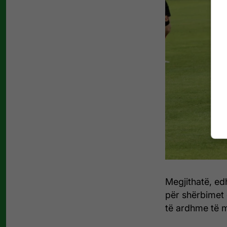
Megjithatë, edh
për shërbimet e
të ardhme të 