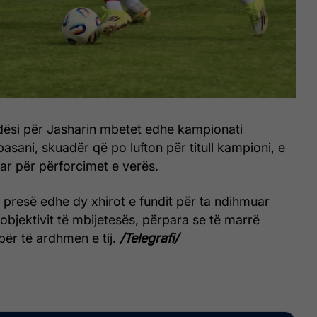
dësi për Jasharin mbetet edhe kampionati
basani, skuadër që po lufton për titull kampioni, e
dar për përforcimet e verës.
të presë edhe dy xhirot e fundit për ta ndihmuar
 objektivit të mbijetesës, përpara se të marrë
për të ardhmen e tij.
/Telegrafi/