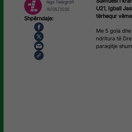
Sulmuesi i kra
Nga
Telegrafi
U21, Igball Jas
19/05/2026
tërhequr vëme
Me 5 gola dhe 
ndritura të Dre
paraqitje shu