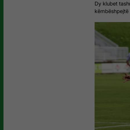
Dy klubet tash
këmbëshpejtë 