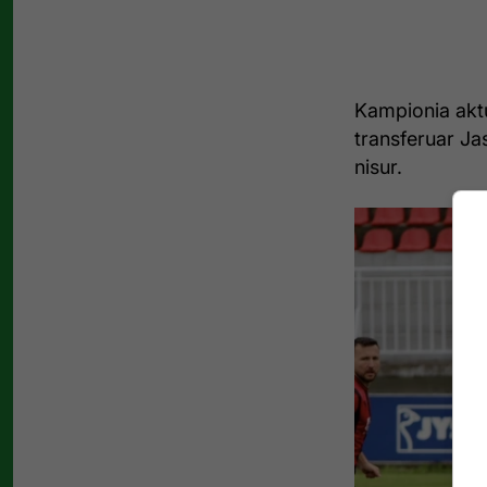
Kampionia aktu
transferuar J
nisur.