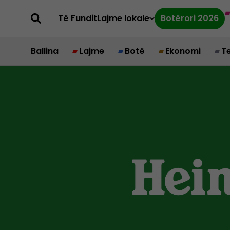
Të Fundit
Lajme lokale
Botërori 2026
Ballina
Lajme
Botë
Ekonomi
T