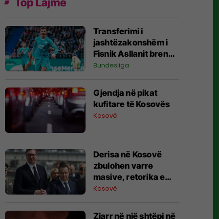
Top Lajme
Transferimi i
jashtëzakonshëm i
Fisnik Asllanit brenda
Bundesligës po bëhet
Bundesliga
gjithnjë e më konkret
- detajet e fundit
Gjendja në pikat
kufitare të Kosovës
Kosovë
Derisa në Kosovë
zbulohen varre
masive, retorika e
zyrtarëve serbë
Kosovë
rikthen narrativat e
viteve ’90
Zjarr në një shtëpi në