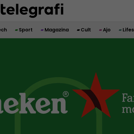
ech
Sport
Magazina
Cult
Ajo
Life