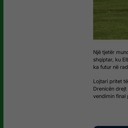
Një tjetër mun
shqiptar, ku El
ka futur në ra
Lojtari pritet 
Drenicën drejt
vendimin final 