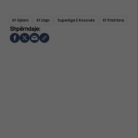
Kf Gjilani
Kf Llapi
Superliga E Kosovës
Kf Prishtina