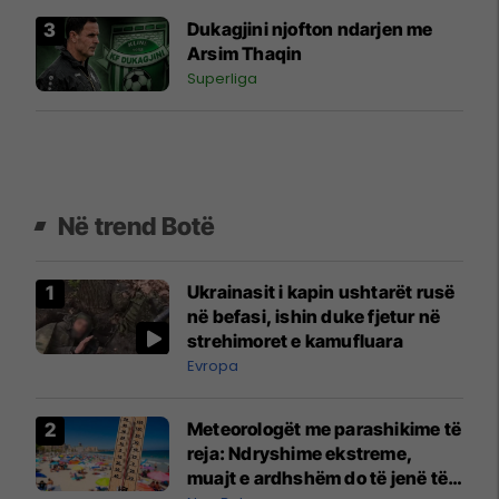
Dukagjini njofton ndarjen me
Arsim Thaqin
Superliga
Në trend Botë
Ukrainasit i kapin ushtarët rusë
në befasi, ishin duke fjetur në
strehimoret e kamufluara
Evropa
Meteorologët me parashikime të
reja: Ndryshime ekstreme,
muajt e ardhshëm do të jenë të