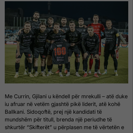
Me Currin, Gjilani u këndell për mrekulli – atë duke
iu afruar në vetëm gjashtë pikë liderit, atë kohë
Ballkani. Sidoqoftë, prej një kandidati të
mundshëm për titull, brenda një periudhe të
shkurtër “Skifterët” u përplasen me të vërtetën e