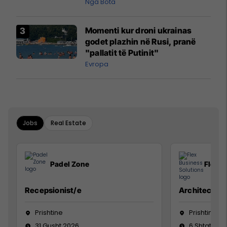
pazakontë
Nga Bota
Momenti kur droni ukrainas
godet plazhin në Rusi, pranë
"pallatit të Putinit"
Evropa
Jobs
Real Estate
Padel Zone
Flex B
Recepsionist/e
Architect
Prishtine
Prishtinë
31 Gusht 2026
6 Shtator 2