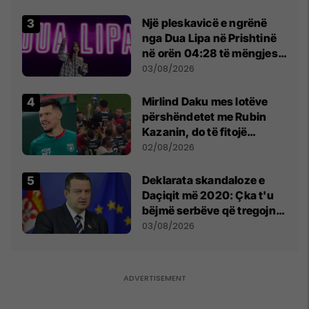
tribunat
Një pleskavicë e ngrënë
nga Dua Lipa në Prishtinë
në orën 04:28 të mëngjesit
- dhe bota digjitale serbe
03/08/2026
shpall gjendjen e luftës
Mirlind Daku mes lotëve
përshëndetet me Rubin
Kazanin, do të fitojë
miliona te Spartak Moska
02/08/2026
​Deklarata skandaloze e
Daçiqit më 2020: Çka t'u
bëjmë serbëve që tregojnë
ku janë varrosur shqiptarët
03/08/2026
në Serbi