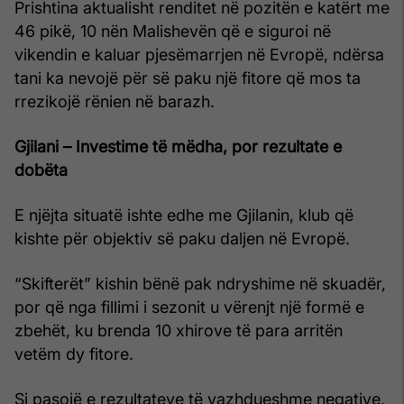
Prishtina aktualisht renditet në pozitën e katërt me
46 pikë, 10 nën Malishevën që e siguroi në
vikendin e kaluar pjesëmarrjen në Evropë, ndërsa
tani ka nevojë për së paku një fitore që mos ta
rrezikojë rënien në barazh.
Gjilani – Investime të mëdha, por rezultate e
dobëta
E njëjta situatë ishte edhe me Gjilanin, klub që
kishte për objektiv së paku daljen në Evropë.
“Skifterët” kishin bënë pak ndryshime në skuadër,
por që nga fillimi i sezonit u vërenjt një formë e
zbehët, ku brenda 10 xhirove të para arritën
vetëm dy fitore.
Si pasojë e rezultateve të vazhdueshme negative,