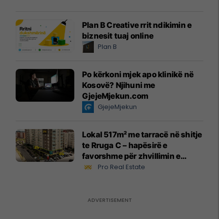
Plan B Creative rrit ndikimin e
biznesit tuaj online
Plan B
Po kërkoni mjek apo klinikë në
Kosovë? Njihuni me
GjejeMjekun.com
GjejeMjekun
Lokal 517m² me tarracë në shitje
te Rruga C – hapësirë e
favorshme për zhvillimin e
biznesit #15796
Pro Real Estate