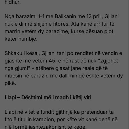
hidhur.
Nga barazimi 1-1 me Ballkanin më 12 prill, Gjilani
nuk e di më shijen e fitores. Ata kanë arritur të
marrin vetëm dy barazime, kurse pësuan plot
katër humbje.
Shkaku i kësaj, Gjilani tani po renditet në vendin e
gjashtë me vetëm 45, e në rast që nuk “zgjohet
nga gjumi” – atëherë gjasat janë reale që të
mbesin në barazh, me dallimin që është vetëm dy
pikë.
Llapi – Dështimi më i madh i këtij viti
Llapi në vitet e fundit gjithnjë ka pretenduar ta
fitojë titullin kampion, por këtë vit kanë qenë në
një formë jashtëzakonisht të keqe.