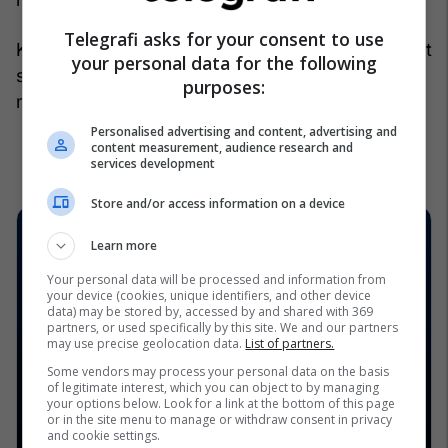
Telegrafi asks for your consent to use
Kësisoj, të tre skuadrat që e nisën sezonin me plot
your personal data for the following
shpresë po e mbyllin në mënyrën më të keqe të
purposes:
mundshme./
Telegrafi/
Personalised advertising and content, advertising and
content measurement, audience research and
services development
Store and/or access information on a device
Learn more
Your personal data will be processed and information from
your device (cookies, unique identifiers, and other device
data) may be stored by, accessed by and shared with 369
partners, or used specifically by this site. We and our partners
may use precise geolocation data.
List of partners.
Some vendors may process your personal data on the basis
of legitimate interest, which you can object to by managing
your options below. Look for a link at the bottom of this page
or in the site menu to manage or withdraw consent in privacy
and cookie settings.