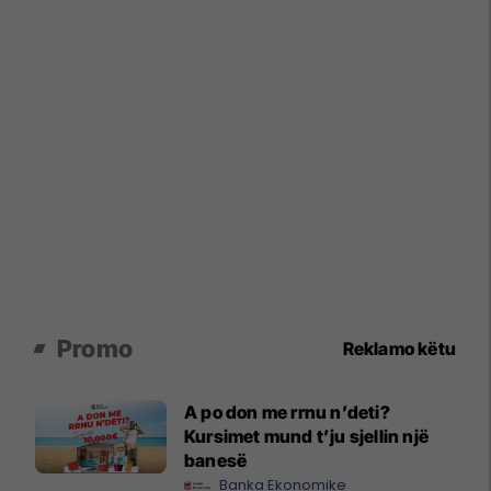
Promo
Reklamo këtu
A po don me rrnu n’deti?
Kursimet mund t’ju sjellin një
banesë
Banka Ekonomike