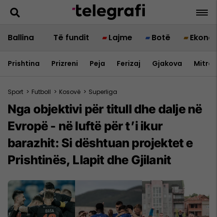
Ballina
Të fundit
Lajme
Botë
Ekono
Prishtina
Prizreni
Peja
Ferizaj
Gjakova
Mitrov
Sport
>
Futboll
>
Kosovë
>
Superliga
Nga objektivi për titull dhe dalje në
Evropë - në luftë për t’i ikur
barazhit: Si dështuan projektet e
Prishtinës, Llapit dhe Gjilanit