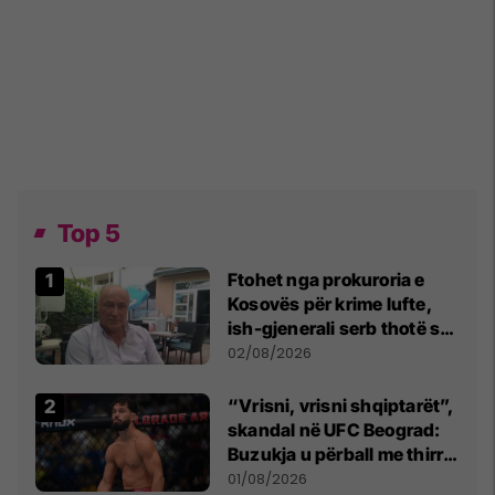
Top 5
Ftohet nga prokuroria e
Kosovës për krime lufte,
ish-gjenerali serb thotë se
dikush e tradhtoi në
02/08/2026
Beograd
“Vrisni, vrisni shqiptarët”,
skandal në UFC Beograd:
Buzukja u përball me thirrje
anti-shqiptare nga
01/08/2026