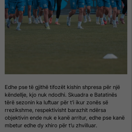
Edhe pse të gjithë tifozët kishin shpresa për një
këndellje, kjo nuk ndodhi. Skuadra e Batatinës
tërë sezonin ka luftuar për t’i ikur zonës së
rrezikshme, respektivisht barazhit ndërsa
objektivin ende nuk e kanë arritur, edhe pse kanë
mbetur edhe dy xhiro për t’u zhvilluar.