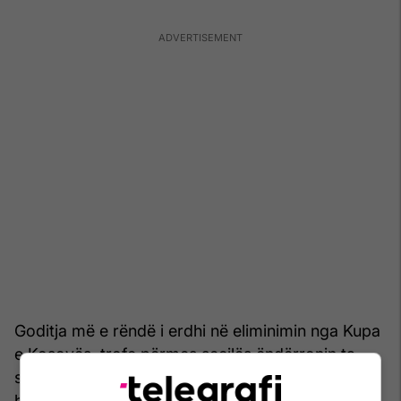
Goditja më e rëndë i erdhi në eliminimin nga Kupa
e Kosovës, trofe përmes secilës ëndërronin ta
siguronin pjesëmarrjen në Evropë, por pësuan
humbje nga Ferizaj me rezultat 2-1 në përgjithësi.