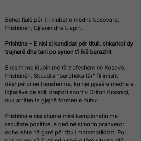
Bëhet fjalë për tri klubet e mëdha kosovare,
Prishtinën, Gjilanin dhe Llapin.
Prishtina – E nisi si kandidat për titull, shkarkoi dy
trajnerë dhe tani po synon t’i ikë barazhit
E nisim me klubin më të trofeshëm në Kosovë,
Prishtinën. Skuadra “bardhëkaltër” fillimisht
dëshpëroi në transferime, ku një pjesë e madhe e
lojtarëve që solli drejtori sportiv Driton Krasniqi,
nuk arritën ta gjejnë formën e duhur.
Prishtina e nisi shumë mirë kampionatin me
rezultate pozitive, e deri në stinorin pranveror
edhe ishte në garë për titull matematikisht. Por,
pas xhiros së 11-të ndryshoi e tërë situata. Në