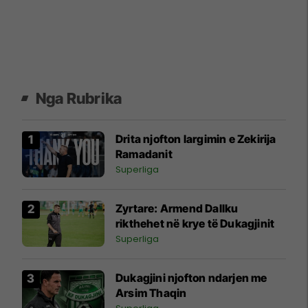
Nga Rubrika
Drita njofton largimin e Zekirija
Ramadanit
Superliga
Zyrtare: Armend Dallku
rikthehet në krye të Dukagjinit
Superliga
Dukagjini njofton ndarjen me
Arsim Thaqin