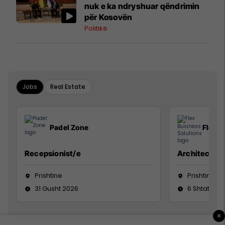
nuk e ka ndryshuar qëndrimin
për Kosovën
Politikë
Jobs
Real Estate
Padel Zone
Flex B
Recepsionist/e
Architect
Prishtine
Prishtinë
31 Gusht 2026
6 Shtator 2
×