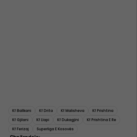
Kf Ballkani
Kf Drita
Kf Malisheva
Kf Prishtina
Kf Gjilani
Kf Llapi
Kf Dukagjini
Kf Prishtina E Re
Kf Ferizaj
Superliga E Kosovës