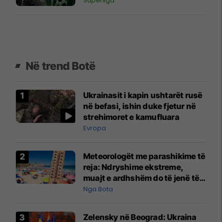
Superliga
Në trend Botë
Ukrainasit i kapin ushtarët rusë
në befasi, ishin duke fjetur në
strehimoret e kamufluara
Evropa
Meteorologët me parashikime të
reja: Ndryshime ekstreme,
muajt e ardhshëm do të jenë të
pazakontë
Nga Bota
Zelensky në Beograd: Ukraina