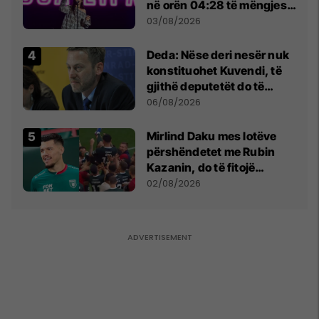
në orën 04:28 të mëngjesit
- dhe bota digjitale serbe
03/08/2026
shpall gjendjen e luftës
Deda: Nëse deri nesër nuk
konstituohet Kuvendi, të
gjithë deputetët do të
bëjnë shkelje të rëndë
06/08/2026
kushtetuese
Mirlind Daku mes lotëve
përshëndetet me Rubin
Kazanin, do të fitojë
miliona te Spartak Moska
02/08/2026