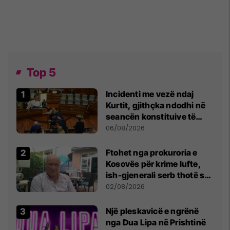
Top 5
Incidenti me vezë ndaj
Kurtit, gjithçka ndodhi në
seancën konstituive të
Kuvendit
06/08/2026
Ftohet nga prokuroria e
Kosovës për krime lufte,
ish-gjenerali serb thotë se
dikush e tradhtoi në
02/08/2026
Beograd
Një pleskavicë e ngrënë
nga Dua Lipa në Prishtinë