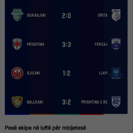
Pesë ekipe në luftë për mbijetesë