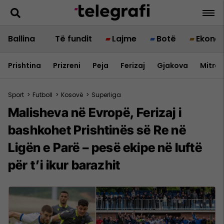
Ballina
Të fundit
Lajme
Botë
Ekono
Prishtina
Prizreni
Peja
Ferizaj
Gjakova
Mitrov
Sport
>
Futboll
>
Kosovë
>
Superliga
Malisheva në Evropë, Ferizaj i
bashkohet Prishtinës së Re në
Ligën e Parë – pesë ekipe në luftë
për t’i ikur barazhit