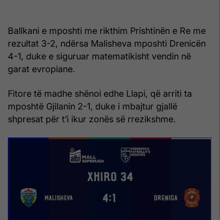
Ballkani e mposhti me rikthim Prishtinën e Re me
rezultat 3-2, ndërsa Malisheva mposhti Drenicën
4-1, duke e siguruar matematikisht vendin në
garat evropiane.
Fitore të madhe shënoi edhe Llapi, që arriti ta
mposhtë Gjilanin 2-1, duke i mbajtur gjallë
shpresat për t’i ikur zonës së rrezikshme.