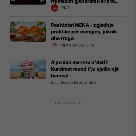
frymëzon gjeneratën e re të
krijuesve
IPKO
Pashtetat MEKA - zgjedhje
praktike për mëngjes, piknik
dhe rrugë
MEKA HALAL FOOD
A po don me rrnu n’deti?
Kursimet mund t’ju sjellin një
banesë
Banka Ekonomike