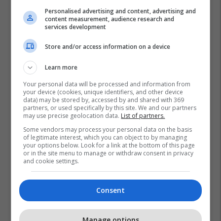
Personalised advertising and content, advertising and
content measurement, audience research and
services development
Store and/or access information on a device
Learn more
Your personal data will be processed and information from
your device (cookies, unique identifiers, and other device
data) may be stored by, accessed by and shared with 369
partners, or used specifically by this site. We and our partners
may use precise geolocation data.
List of partners.
Some vendors may process your personal data on the basis
of legitimate interest, which you can object to by managing
your options below. Look for a link at the bottom of this page
or in the site menu to manage or withdraw consent in privacy
and cookie settings.
Kf Ballkani
Kf Prishtina E Re
Superliga E Kosovës
Consent
Manage options