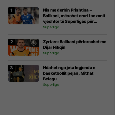
Nis me derbin Prishtina –
Ballkani, mësohet orari i sezonit
vjeshtor të Superligës për
edicionin 2026/27
Superliga
Zyrtare: Ballkani përforcohet me
Dijar Nikqin
Superliga
Ndahet nga jeta legjenda e
basketbollit pejan, Mithat
Belegu
Superliga