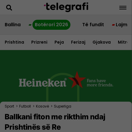
Ballina
Botërori 2026
Të fundit
Lajme
Prishtina
Prizreni
Peja
Ferizaj
Gjakova
Mitrov
Sport
>
Futboll
>
Kosovë
>
Superliga
Ballkani fiton me rikthim ndaj
Prishtinës së Re