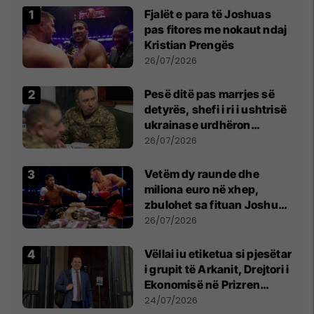
Fjalët e para të Joshuas
pas fitores me nokaut ndaj
Kristian Prengës
26/07/2026
Pesë ditë pas marrjes së
detyrës, shefi i ri i ushtrisë
ukrainase urdhëron
kontroll të madh
26/07/2026
Vetëm dy raunde dhe
miliona euro në xhep,
zbulohet sa fituan Joshua
e Prenga
26/07/2026
Vëllai iu etiketua si pjesëtar
i grupit të Arkanit, Drejtori i
Ekonomisë në Prizren
mohon pretendimet
24/07/2026