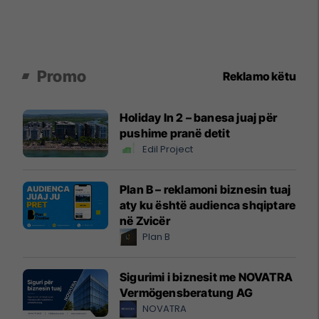
Promo
Reklamo këtu
Holiday In 2 – banesa juaj për
pushime pranë detit
Edil Project
Plan B – reklamoni biznesin tuaj
aty ku është audienca shqiptare
në Zvicër
Plan B
Sigurimi i biznesit me NOVATRA
Vermögensberatung AG
NOVATRA