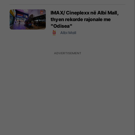
IMAX/ Cineplexx në Albi Mall,
thyen rekorde rajonale me
"Odisea"
Albi Mall