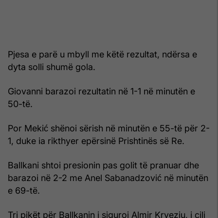
Pjesa e parë u mbyll me këtë rezultat, ndërsa e
dyta solli shumë gola.
Giovanni barazoi rezultatin në 1-1 në minutën e
50-të.
Por Mekić shënoi sërish në minutën e 55-të për 2-
1, duke ia rikthyer epërsinë Prishtinës së Re.
Ballkani shtoi presionin pas golit të pranuar dhe
barazoi në 2-2 me Anel Sabanadzović në minutën
e 69-të.
Tri pikët për Ballkanin i siguroi Almir Kryeziu, i cili