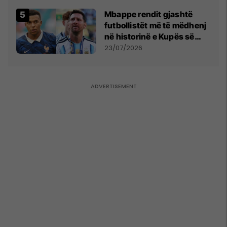
Mbappe rendit gjashtë
futbollistët më të mëdhenj
në historinë e Kupës së
Botës, Messi mbetet i dyti
23/07/2026