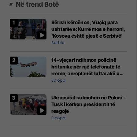
Në trend Botë
Sërish kërcënon, Vuçiq para
ushtarëve: Kurrë mos e harroni,
'Kosova është pjesë e Serbisë'
Serbia
14-vjeçari ndihmon policinë
britanike për një telefonatë të
rreme, aeroplanët luftarakë u
ngritën në ajër për të
Evropa
interceptuar fluturaken e Qatar
Airways që po shkonte drejt
Ukrainasit sulmohen në Poloni -
Mançesterit
Tusk i kërkon presidentit të
reagojë
Evropa