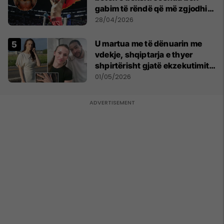
gabim të rëndë që më zgjodhi
mua si kundërshtar
28/04/2026
U martua me të dënuarin me
vdekje, shqiptarja e thyer
shpirtërisht gjatë ekzekutimit
të Broadnax
01/05/2026