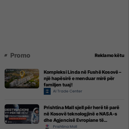
Promo
Reklamo këtu
Kompleksi Linda në Fushë Kosovë –
një hapësirë e menduar mirë për
familjen tuaj!
Al Trade Center
Prishtina Mall sjell për herë të parë
në Kosovë teknologjinë e NASA-s
dhe Agjencisë Evropiane të
Hapësirës (ESA)
Prishtina Mall