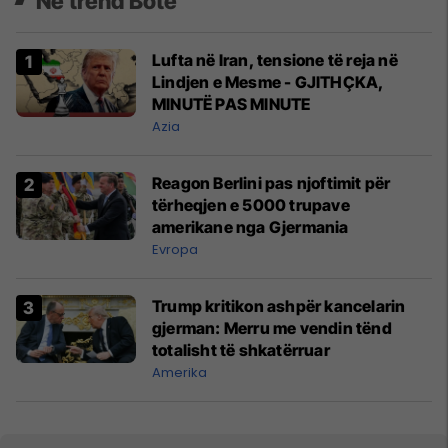
Në trend Botë
Lufta në Iran, tensione të reja në
Lindjen e Mesme - GJITHÇKA,
MINUTË PAS MINUTE
Azia
Reagon Berlini pas njoftimit për
tërheqjen e 5000 trupave
amerikane nga Gjermania
Evropa
Trump kritikon ashpër kancelarin
gjerman: Merru me vendin tënd
totalisht të shkatërruar
Amerika