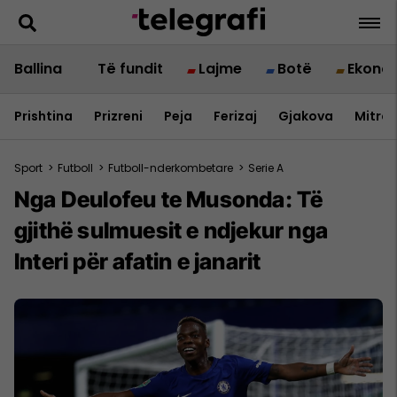
Ballina
Të fundit
Lajme
Botë
Ekono
Prishtina
Prizreni
Peja
Ferizaj
Gjakova
Mitrov
Sport
>
Futboll
>
Futboll-nderkombetare
>
Serie A
Nga Deulofeu te Musonda: Të
gjithë sulmuesit e ndjekur nga
Interi për afatin e janarit