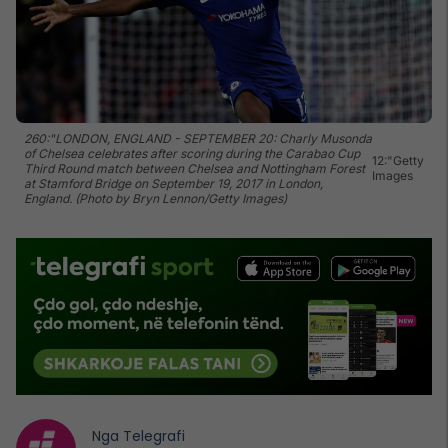
260:"LONDON, ENGLAND - SEPTEMBER 20: Charly Musonda
of Chelsea celebrates after scoring during the Carabao Cup
12:"Getty
Third Round match between Chelsea and Nottingham Forest
Images
at Stamford Bridge on September 19, 2017 in London,
England. (Photo by Bryn Lennon/Getty Images)
Nga
Telegrafi