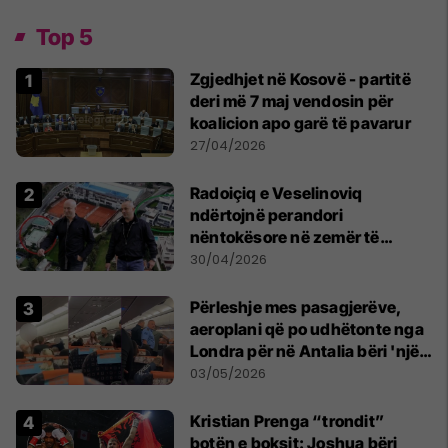
Top 5
Zgjedhjet në Kosovë - partitë
deri më 7 maj vendosin për
koalicion apo garë të pavarur
27/04/2026
Radoiçiq e Veselinoviq
ndërtojnë perandori
nëntokësore në zemër të
Beogradit, nën vilat e tyre
30/04/2026
dyshohet se po bëjnë bunkerë
Përleshje mes pasagjerëve,
aeroplani që po udhëtonte nga
Londra për në Antalia bëri 'një
ulje emergjente' në Prishtinë
03/05/2026
Kristian Prenga “trondit”
botën e boksit: Joshua bëri