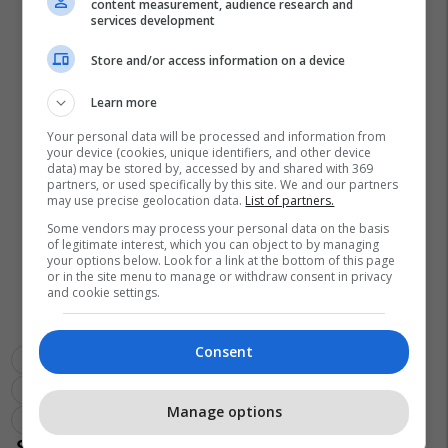
content measurement, audience research and
services development
Store and/or access information on a device
Learn more
Your personal data will be processed and information from
your device (cookies, unique identifiers, and other device
data) may be stored by, accessed by and shared with 369
partners, or used specifically by this site. We and our partners
may use precise geolocation data.
List of partners.
Some vendors may process your personal data on the basis
of legitimate interest, which you can object to by managing
your options below. Look for a link at the bottom of this page
or in the site menu to manage or withdraw consent in privacy
and cookie settings.
Consent
Barcelona
La Liga
Gerard Deulofeu
Transferimet
Inter
Chelsea
Charly Musonda
Serie A
Manage options
Premier League