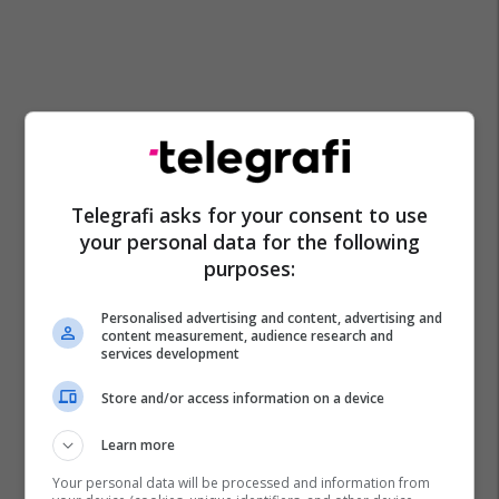
Andy Robertson
Calvin Ramsay
Curtis Jones
Federico Chiesa
Harvey Elliott
Joe Gomez
Telegrafi asks for your consent to use
your personal data for the following
Mohamed Salah
Rhys Williams
Alexis Mac Allister
purposes:
Liverpool
Premier League
Transferimet
Personalised advertising and content, advertising and
content measurement, audience research and
services development
Store and/or access information on a device
Learn more
Your personal data will be processed and information from