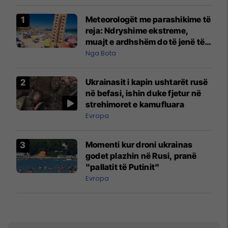
Meteorologët me parashikime të
reja: Ndryshime ekstreme,
muajt e ardhshëm do të jenë të
pazakontë
Nga Bota
Ukrainasit i kapin ushtarët rusë
në befasi, ishin duke fjetur në
strehimoret e kamufluara
Evropa
Momenti kur droni ukrainas
godet plazhin në Rusi, pranë
"pallatit të Putinit"
Evropa