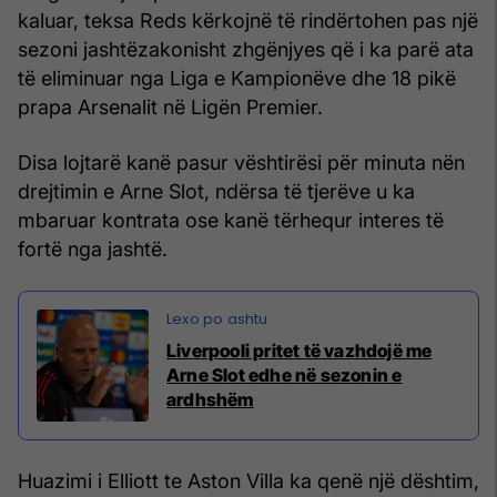
kaluar, teksa Reds kërkojnë të rindërtohen pas një
sezoni jashtëzakonisht zhgënjyes që i ka parë ata
të eliminuar nga Liga e Kampionëve dhe 18 pikë
prapa Arsenalit në Ligën Premier.
Disa lojtarë kanë pasur vështirësi për minuta nën
drejtimin e Arne Slot, ndërsa të tjerëve u ka
mbaruar kontrata ose kanë tërhequr interes të
fortë nga jashtë.
Liverpooli pritet të vazhdojë me
Arne Slot edhe në sezonin e
ardhshëm
Huazimi i Elliott te Aston Villa ka qenë një dështim,