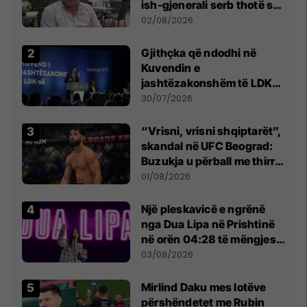
ish-gjenerali serb thotë se
dikush e tradhtoi në
02/08/2026
Beograd
Gjithçka që ndodhi në
Kuvendin e
jashtëzakonshëm të LDK-
së
30/07/2026
“Vrisni, vrisni shqiptarët”,
skandal në UFC Beograd:
Buzukja u përball me thirrje
anti-shqiptare nga
01/08/2026
tribunat
Një pleskavicë e ngrënë
nga Dua Lipa në Prishtinë
në orën 04:28 të mëngjesit
- dhe bota digjitale serbe
03/08/2026
shpall gjendjen e luftës
Mirlind Daku mes lotëve
përshëndetet me Rubin