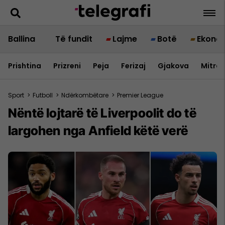
Ballina
Të fundit
Lajme
Botë
Ekono
Prishtina
Prizreni
Peja
Ferizaj
Gjakova
Mitrov
Sport
>
Futboll
>
Ndërkombëtare
>
Premier League
Nëntë lojtarë të Liverpoolit do të
largohen nga Anfield këtë verë