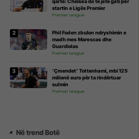
qartë: Chelsea do të jetë gati për
startin e Ligës Premier
Premier League
Phil Foden zbulon ndryshimin e
madh mes Marescas dhe
Guardiolas
Premier League
‘Çmendet’ Tottenhami, mbi 125
milionë euro për ta rindërtuar
sulmin
Premier League
Në trend Botë