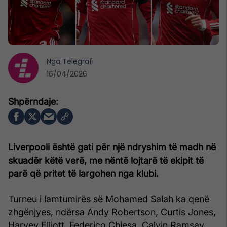
Nga
Telegrafi
16/04/2026
Liverpooli është gati për një ndryshim të madh në
skuadër këtë verë, me nëntë lojtarë të ekipit të
parë që pritet të largohen nga klubi.
Turneu i lamtumirës së Mohamed Salah ka qenë
zhgënjyes, ndërsa Andy Robertson, Curtis Jones,
Harvey Elliott, Federico Chiesa, Calvin Ramsay,