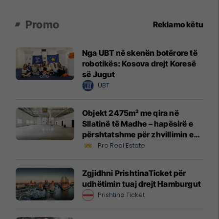
Promo
Reklamo këtu
Nga UBT në skenën botërore të
robotikës: Kosova drejt Koresë
së Jugut
UBT
Objekt 2475m² me qira në
Sllatinë të Madhe – hapësirë e
përshtatshme për zhvillimin e
biznesit #16068
Pro Real Estate
Zgjidhni PrishtinaTicket për
udhëtimin tuaj drejt Hamburgut
Prishtina Ticket