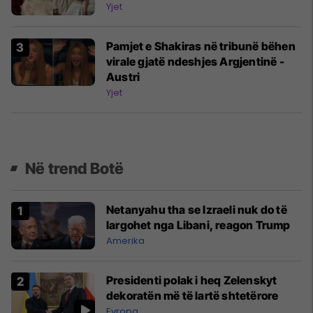
Yjet
Pamjet e Shakiras në tribunë bëhen
virale gjatë ndeshjes Argjentinë -
Austri
Yjet
Në trend Botë
Netanyahu tha se Izraeli nuk do të
largohet nga Libani, reagon Trump
Amerika
Presidenti polak i heq Zelenskyt
dekoratën më të lartë shtetërore
Evropa