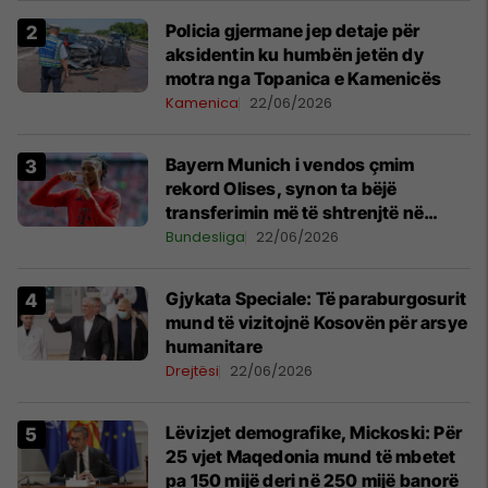
Policia gjermane jep detaje për
aksidentin ku humbën jetën dy
motra nga Topanica e Kamenicës
Kamenica
22/06/2026
Bayern Munich i vendos çmim
rekord Olises, synon ta bëjë
transferimin më të shtrenjtë në
histori
Bundesliga
22/06/2026
​Gjykata Speciale: Të paraburgosurit
mund të vizitojnë Kosovën për arsye
humanitare
Drejtësi
22/06/2026
Lëvizjet demografike, Mickoski: Për
25 vjet Maqedonia mund të mbetet
pa 150 mijë deri në 250 mijë banorë