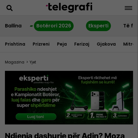
Ballina
Botërori 2026
Eksperti
Të fu
Prishtina
Prizreni
Peja
Ferizaj
Gjakova
Mitrov
Magazina
>
Yjet
Ndjenja dashurie për Adin? Moza