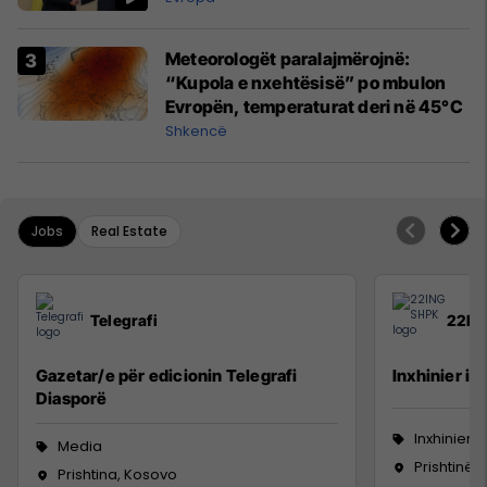
Meteorologët paralajmërojnë:
“Kupola e nxehtësisë” po mbulon
Evropën, temperaturat deri në 45°C
Shkencë
Jobs
Real Estate
Telegrafi
22IN
Gazetar/e për edicionin Telegrafi
Inxhinier i 
Diasporë
Inxhinieri
Media
Prishtinë
Prishtina, Kosovo