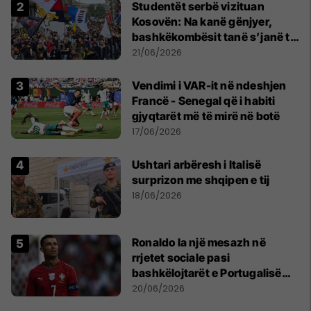
Studentët serbë vizituan
Kosovën: Na kanë gënjyer,
bashkëkombësit tanë s’janë të
shtypur
21/06/2026
Vendimi i VAR-it në ndeshjen
Francë - Senegal që i habiti
gjyqtarët më të mirë në botë
17/06/2026
Ushtari arbëresh i Italisë
surprizon me shqipen e tij
18/06/2026
Ronaldo la një mesazh në
rrjetet sociale pasi
bashkëlojtarët e Portugalisë
filluan ta bojkotonin
20/06/2026