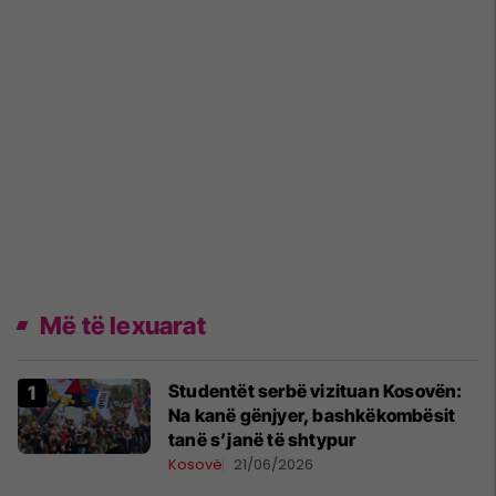
Më të lexuarat
Studentët serbë vizituan Kosovën:
Na kanë gënjyer, bashkëkombësit
tanë s’janë të shtypur
Kosovë
21/06/2026