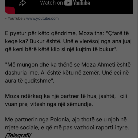
- YouTube
www.youtube.com
E pyetur për këto qëndrime, Moza tha: “Çfarë të
keqe ka? Bukur është. Unë e vlerësoj nga ana juaj
që keni bërë këtë klip si një kujtim të bukur".
"Më mungon dhe ka thënë se Moza Ahmeti është
dashuria ime. Ai është këtu në zemër. Unë eci në
aura të çuditshme”.
Moza ndërkaq ka një partner të huaj jashtë, i cili
vuan prej vitesh nga një sëmundje.
Me partnerin nga Polonia, ajo thotë se u njoh në
rrjete sociale, e që më pas vazhdoi raporti i tyre.
/Telegrafi/