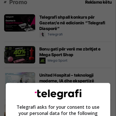
Promo
Reklamo këtu
Telegrafi shpall konkurs për
Gazetar/e në edicionin “Telegrafi
Diasporë”
Telegrafi
Bonu gati për verë me zbritjet e
Mega Sport Shop
Mega Sport
United Hospital – teknologji
moderne, IA dhe ekspertizë
profesionale për kujdes
shëndetësor me standarde
United Hospital
ndërkombëtare
Telegrafi asks for your consent to use
Sigurime, pensione dhe mbrojtje
your personal data for the following
juridike për bizneset me NOVATRA