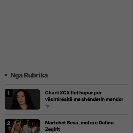
Nga Rubrika
Charli XCX flet hapur për
vështirësitë me shëndetin mendor
Yjet
Martohet Besa, motra e Dafina
Zeqirit