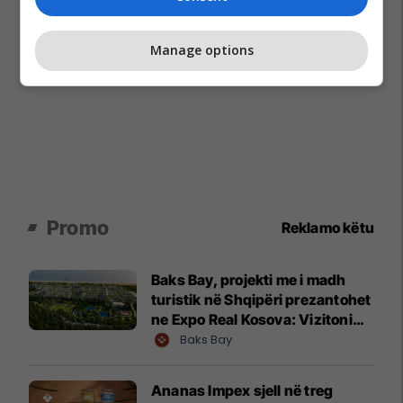
Manage options
Promo
Reklamo këtu
Baks Bay, projekti me i madh
turistik në Shqipëri prezantohet
ne Expo Real Kosova: Vizitoni
shtandin dhe zbuloni
Baks Bay
mundësitë e investimit
Ananas Impex sjell në treg