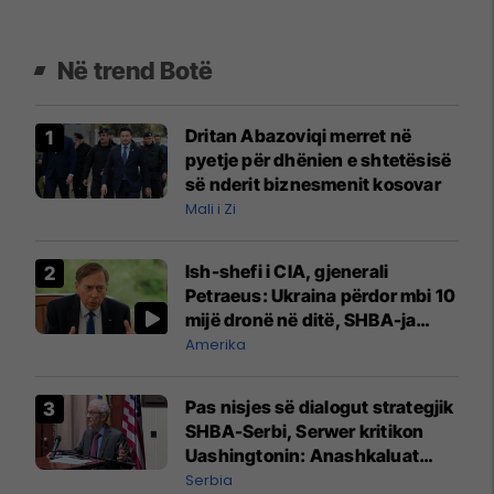
Në trend Botë
Dritan Abazoviqi merret në
pyetje për dhënien e shtetësisë
së nderit biznesmenit kosovar
Mali i Zi
Ish-shefi i CIA, gjenerali
Petraeus: Ukraina përdor mbi 10
mijë dronë në ditë, SHBA-ja
mbetet shumë prapa në
Amerika
prodhim
Pas nisjes së dialogut strategjik
SHBA-Serbi, Serwer kritikon
Uashingtonin: Anashkaluat
Banjskën, sulmin ndaj KFOR-it
Serbia