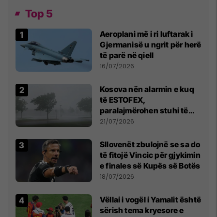
Top 5
Aeroplani më i ri luftarak i
Gjermanisë u ngrit për herë
të parë në qiell
16/07/2026
Kosova nën alarmin e kuq
të ESTOFEX,
paralajmërohen stuhi të
fuqishme me breshër dhe
21/07/2026
erëra të forta
Sllovenët zbulojnë se sa do
të fitojë Vincic për gjykimin
e finales së Kupës së Botës
18/07/2026
Vëllai i vogël i Yamalit është
sërish tema kryesore e