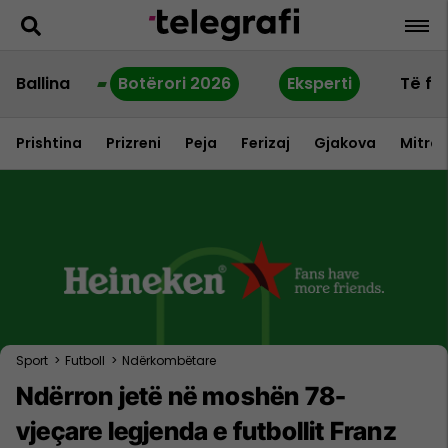
Ballina
Botërori 2026
Eksperti
Të fu
Prishtina
Prizreni
Peja
Ferizaj
Gjakova
Mitrov
Sport
>
Futboll
>
Ndërkombëtare
Ndërron jetë në moshën 78-
vjeçare legjenda e futbollit Franz