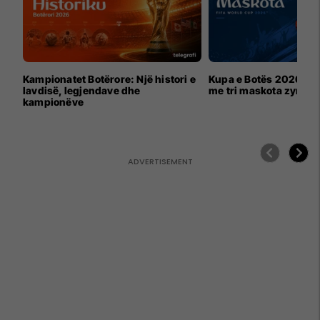
Kampionatet Botërore: Një histori e
Kupa e Botës 2026 për
lavdisë, legjendave dhe
me tri maskota zyrtar
kampionëve