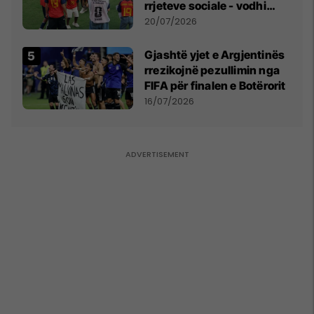
rrjeteve sociale - vodhi
vëmendjen pas finales së
20/07/2026
Kupës së Botës
Gjashtë yjet e Argjentinës
rrezikojnë pezullimin nga
FIFA për finalen e Botërorit
16/07/2026