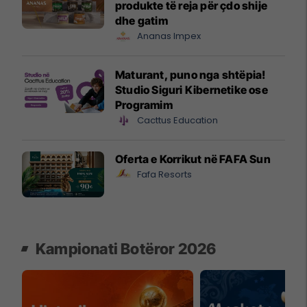
produkte të reja për çdo shije
dhe gatim
Ananas Impex
Maturant, puno nga shtëpia!
Studio Siguri Kibernetike ose
Programim
Cacttus Education
Oferta e Korrikut në FAFA Sun
Fafa Resorts
Kampionati Botëror 2026