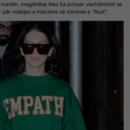
 martën, megjithëse Alec ka pohuar vazhdimisht se
or për vdekjen e Hutchins në xhirimet e "Rust".