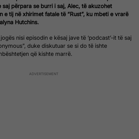
e saj përpara se burri i saj, Alec, të akuzohet
in e tij në xhirimet fatale të “Rust”, ku mbeti e vrarë
alyna Hutchins.
 jogës nisi episodin e kësaj jave të ‘podcast’-it të saj
onymous”, duke diskutuar se si do të ishte
mbështetjen që kishte marrë.