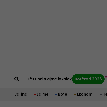
Të Fundit
Lajme lokale
Botërori 2026
Ballina
Lajme
Botë
Ekonomi
T