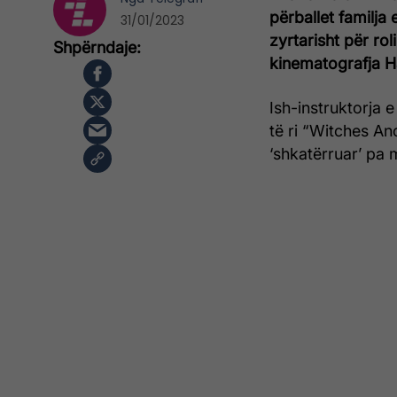
përballet familja 
31/01/2023
zyrtarisht për rol
kinematografja H
Ish-instruktorja e
të ri “Witches An
‘shkatërruar’ pa 