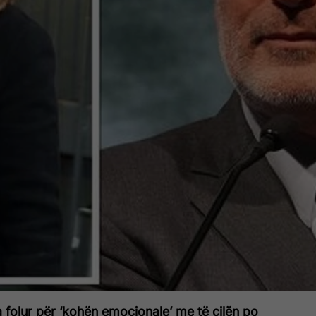
a folur për ‘kohën emocionale’ me të cilën po