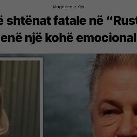
Magazina
>
Yjet
 shtënat fatale në “Rus
qenë një kohë emocionale