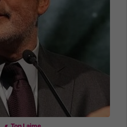
Top Lajme