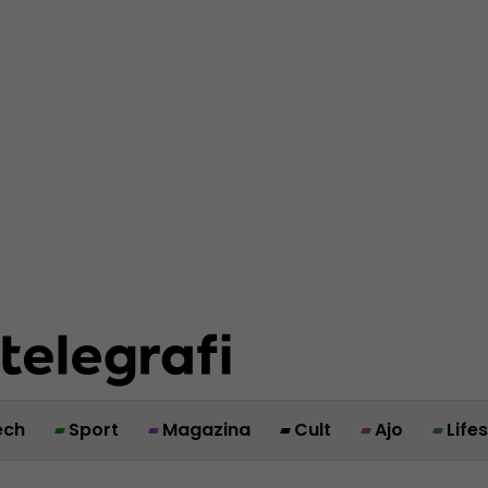
ech
Sport
Magazina
Cult
Ajo
Life