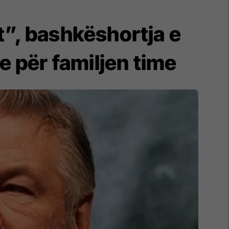
t”, bashkëshortja e
 për familjen time