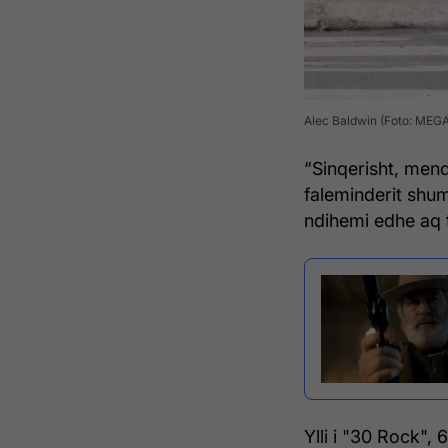
Alec Baldwin (Foto: MEGA
“Sinqerisht, mend
faleminderit shu
ndihemi edhe aq t
Ylli i "30 Rock", 