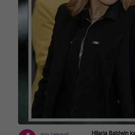
Hilaria Baldwin k
Nga
Telegrafi