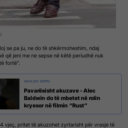
)
oj se pa ju, ne do të shkërmoheshim, ndaj
më që jeni me ne sepse në këtë periudhë nuk
ë fortë”.
Pavarësisht akuzave - Alec
Baldwin do të mbetet në rolin
kryesor në filmin “Rust”
64 vjeç, pritet të akuzohet zyrtarisht për vrasje të