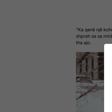
"Ka qenë një kohë
shpreh se sa mir
tha ajo.