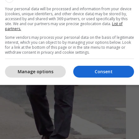
Your personal data will be processed and information from your device
(cookies, unique identifiers, and other device data) may be stored by,
accessed by and shared with 369 partners, or used specifically by this
site. We and our partners may use precise geolocation data.
List of
partners.
Some vendors may process your personal data on the basis of legitimate
interest, which you can object to by managing your options below. Look
for a link at the bottom of this page or in the site menu to manage or
withdraw consent in privacy and cookie settings.
Manage options
Consent