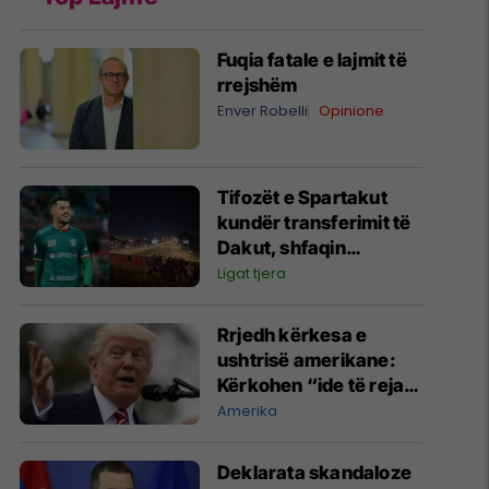
Fuqia fatale e lajmit të
rrejshëm
Enver Robelli
Opinione
Tifozët e Spartakut
kundër transferimit të
Dakut, shfaqin
pankartë fyese:
Ligat tjera
Fundërrina shqiptare
jashtë!
Rrjedh kërkesa e
ushtrisë amerikane:
Kërkohen “ide të reja
dhe jokonvencionale”
Amerika
për ta ndëshkuar Iranin
​Deklarata skandaloze