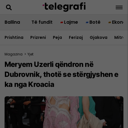
Ballina
Të fundit
Lajme
Botë
Ekono
Prishtina
Prizreni
Peja
Ferizaj
Gjakova
Mitrov
Magazina
>
Yjet
Meryem Uzerli qëndron në
Dubrovnik, thotë se stërgjyshen e
ka nga Kroacia