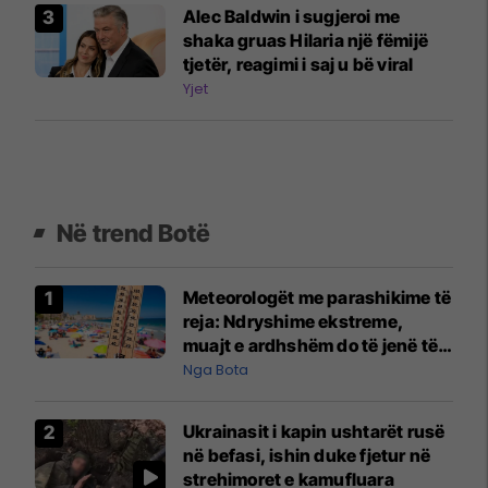
Alec Baldwin i sugjeroi me
shaka gruas Hilaria një fëmijë
tjetër, reagimi i saj u bë viral
Yjet
Në trend Botë
Meteorologët me parashikime të
reja: Ndryshime ekstreme,
muajt e ardhshëm do të jenë të
pazakontë
Nga Bota
Ukrainasit i kapin ushtarët rusë
në befasi, ishin duke fjetur në
strehimoret e kamufluara