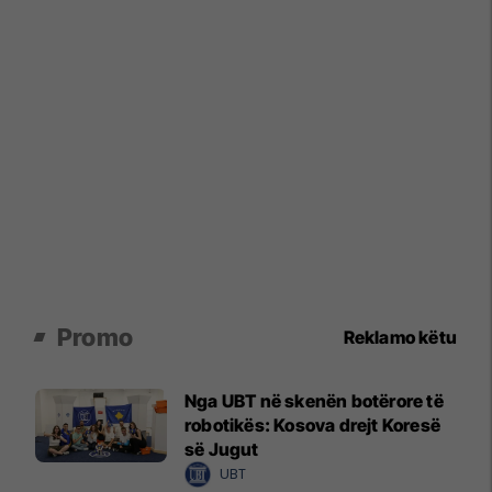
Promo
Reklamo këtu
Nga UBT në skenën botërore të
robotikës: Kosova drejt Koresë
së Jugut
UBT