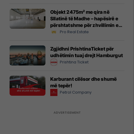
Objekt 2475m² me qira në
Sllatinë të Madhe – hapësirë e
përshtatshme për zhvillimin e
biznesit #16068
Pro Real Estate
Zgjidhni PrishtinaTicket për
udhëtimin tuaj drejt Hamburgut
Prishtina Ticket
Karburant cilësor dhe shumë
më tepër!
Petrol Company