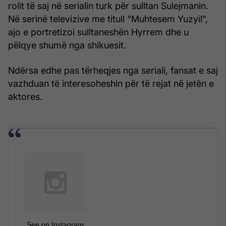
rolit të saj në serialin turk për sulltan Sulejmanin.
Në serinë televizive me titull “Muhtesem Yuzyil”,
ajo e portretizoi sulltaneshën Hyrrem dhe u
pëlqye shumë nga shikuesit.
Ndërsa edhe pas tërheqjes nga seriali, fansat e saj
vazhduan të interesoheshin për të rejat në jetën e
aktores.
See on Instagram