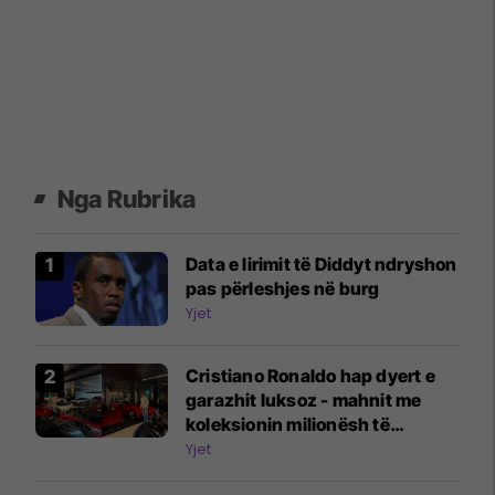
Nga Rubrika
Data e lirimit të Diddyt ndryshon
pas përleshjes në burg
Yjet
Cristiano Ronaldo hap dyert e
garazhit luksoz - mahnit me
koleksionin milionësh të
veturave
Yjet