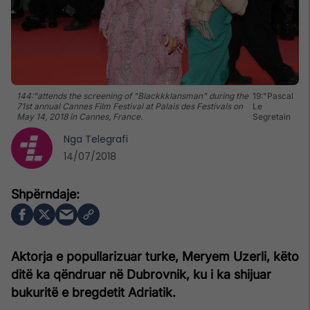
144:"attends the screening of "Blackkklansman" during the
19:"Pascal
71st annual Cannes Film Festival at Palais des Festivals on
Le
May 14, 2018 in Cannes, France.
Segretain
Nga
Telegrafi
14/07/2018
Aktorja e popullarizuar turke, Meryem Uzerli, këto
ditë ka qëndruar në Dubrovnik, ku i ka shijuar
bukuritë e bregdetit Adriatik.