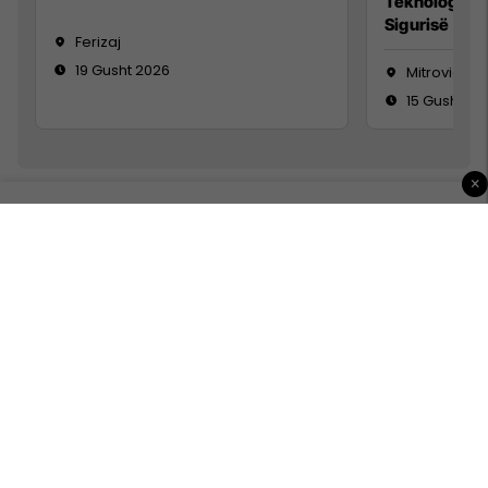
Teknolog/e 
Sigurisë së 
Ferizaj
19 Gusht 2026
Mitrovicë
15 Gusht 20
×