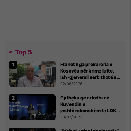
Top 5
Ftohet nga prokuroria e
Kosovës për krime lufte,
ish-gjenerali serb thotë se
dikush e tradhtoi në
02/08/2026
Beograd
Gjithçka që ndodhi në
Kuvendin e
jashtëzakonshëm të LDK-
së
30/07/2026
“Vrisni, vrisni shqiptarët”,