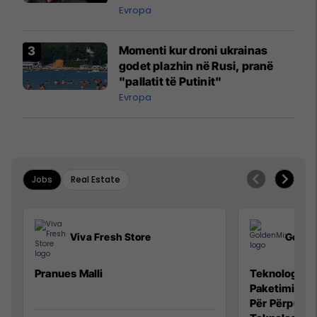
Evropa
Momenti kur droni ukrainas
godet plazhin në Rusi, pranë
"pallatit të Putinit"
Evropa
Jobs
Real Estate
Viva Fresh Store
Golde
Pranues Malli
Teknolog/e p
Paketimin e 
Për Përpunim