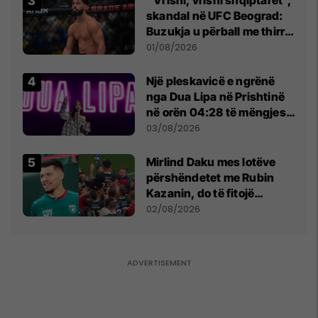
skandal në UFC Beograd:
Buzukja u përball me thirrje
anti-shqiptare nga
01/08/2026
tribunat
Një pleskavicë e ngrënë
nga Dua Lipa në Prishtinë
në orën 04:28 të mëngjesit
- dhe bota digjitale serbe
03/08/2026
shpall gjendjen e luftës
Mirlind Daku mes lotëve
përshëndetet me Rubin
Kazanin, do të fitojë
miliona te Spartak Moska
02/08/2026