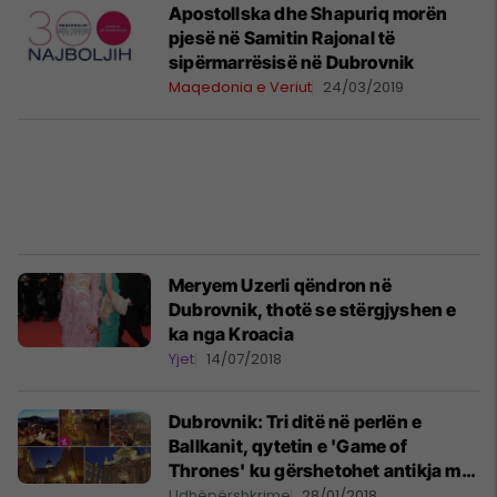
Apostollska dhe Shapuriq morën
pjesë në Samitin Rajonal të
sipërmarrësisë në Dubrovnik
Maqedonia e Veriut
24/03/2019
Meryem Uzerli qëndron në
Dubrovnik, thotë se stërgjyshen e
ka nga Kroacia
Yjet
14/07/2018
Dubrovnik: Tri ditë në perlën e
Ballkanit, qytetin e 'Game of
Thrones' ku gërshetohet antikja me
modernen (Foto/Video)
Udhëpërshkrime
28/01/2018