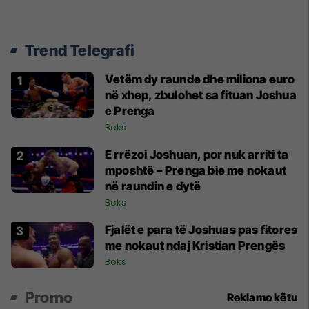
Trend Telegrafi
Vetëm dy raunde dhe miliona euro
në xhep, zbulohet sa fituan Joshua
e Prenga
Boks
E rrëzoi Joshuan, por nuk arriti ta
mposhtë – Prenga bie me nokaut
në raundin e dytë
Boks
Fjalët e para të Joshuas pas fitores
me nokaut ndaj Kristian Prengës
Boks
Promo
Reklamo këtu