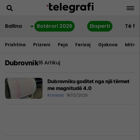
Ballina
Botërori 2026
Eksperti
Të fu
Prishtina
Prizreni
Peja
Ferizaj
Gjakova
Mitrov
Dubrovnik
16 Artikuj
Dubrovniku goditet nga një tërmet
me magnitudë 4.0
Kroacia
18/12/2025