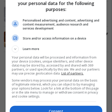
your personal data for the following
Drançolli: Shteti i Arbrit shtrihej deri
purposes:
te Labi - Llapi!
Sociale
09/04/2017
Personalised advertising and content, advertising and
content measurement, audience research and
services development
Hoxhaj: Fundviti i lajmeve të mira për
Store and/or access information on a device
Kosovën
Kosovë
27/08/2016
Learn more
Your personal data will be processed and information from
1
your device (cookies, unique identifiers, and other device
data) may be stored by, accessed by and shared with 369
partners, or used specifically by this site. We and our partners
may use precise geolocation data.
List of partners.
Some vendors may process your personal data on the basis
of legitimate interest, which you can object to by managing
your options below. Look for a link at the bottom of this page
or in the site menu to manage or withdraw consent in privacy
and cookie settings.
Consent