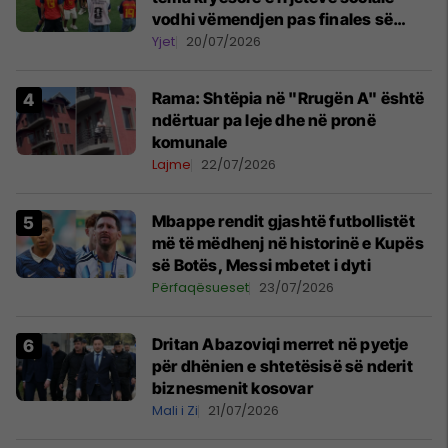
vodhi vëmendjen pas finales së
Kupës së Botës
Yjet
20/07/2026
Rama: Shtëpia në "Rrugën A" është
ndërtuar pa leje dhe në pronë
komunale
Lajme
22/07/2026
Mbappe rendit gjashtë futbollistët
më të mëdhenj në historinë e Kupës
së Botës, Messi mbetet i dyti
Përfaqësueset
23/07/2026
Dritan Abazoviqi merret në pyetje
për dhënien e shtetësisë së nderit
biznesmenit kosovar
Mali i Zi
21/07/2026