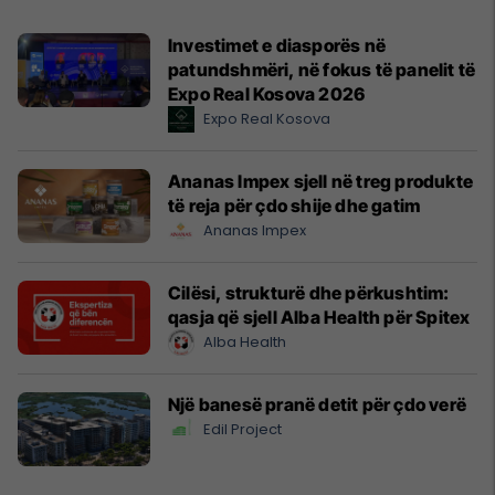
Investimet e diasporës në
patundshmëri, në fokus të panelit të
Expo Real Kosova 2026
Expo Real Kosova
Ananas Impex sjell në treg produkte
të reja për çdo shije dhe gatim
Ananas Impex
Cilësi, strukturë dhe përkushtim:
qasja që sjell Alba Health për Spitex
Alba Health
Një banesë pranë detit për çdo verë
Edil Project