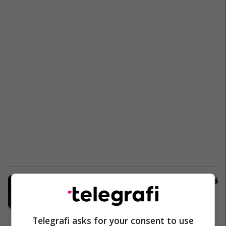
Thaçi në Dubrovnik: Kosova të marrë
kryesimin e SEECP-së në të
ardhmen e afërt
Kosovë
30/06/2017
Telegrafi asks for your consent to use