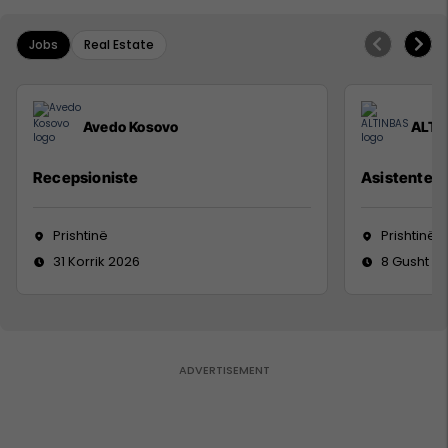
Jobs
Real Estate
Avedo Kosovo
ALTI
Recepsioniste
Asistente e
Prishtinë
Prishtinë
31 Korrik 2026
8 Gusht 2