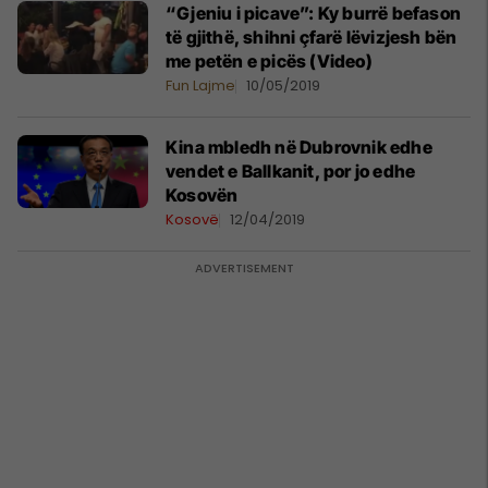
“Gjeniu i picave”: Ky burrë befason
të gjithë, shihni çfarë lëvizjesh bën
me petën e picës (Video)
Fun Lajme
10/05/2019
Kina mbledh në Dubrovnik edhe
vendet e Ballkanit, por jo edhe
Kosovën
Kosovë
12/04/2019