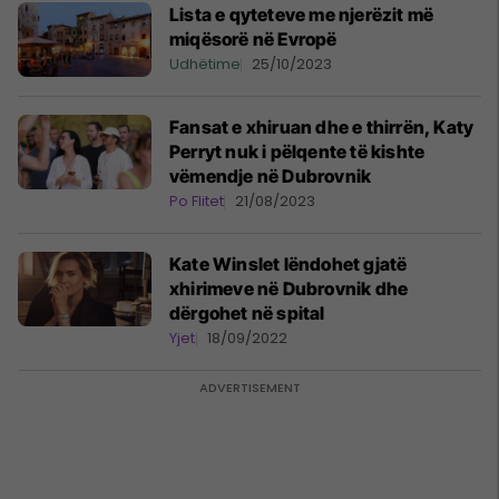
Lista e qyteteve me njerëzit më
miqësorë në Evropë
Udhëtime
25/10/2023
Fansat e xhiruan dhe e thirrën, Katy
Perryt nuk i pëlqente të kishte
vëmendje në Dubrovnik
Po Flitet
21/08/2023
Kate Winslet lëndohet gjatë
xhirimeve në Dubrovnik dhe
dërgohet në spital
Yjet
18/09/2022