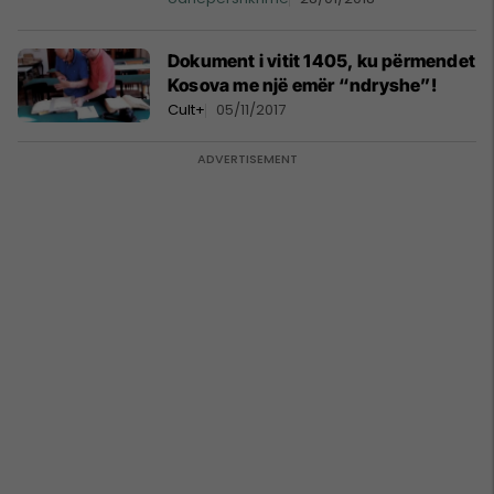
Dokument i vitit 1405, ku përmendet
Kosova me një emër “ndryshe”!
Cult+
05/11/2017