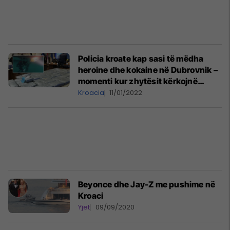
Policia kroate kap sasi të mëdha
heroine dhe kokaine në Dubrovnik –
momenti kur zhytësit kërkojnë
drogën nën varkë
Kroacia
11/01/2022
Beyonce dhe Jay-Z me pushime në
Kroaci
Yjet
09/09/2020