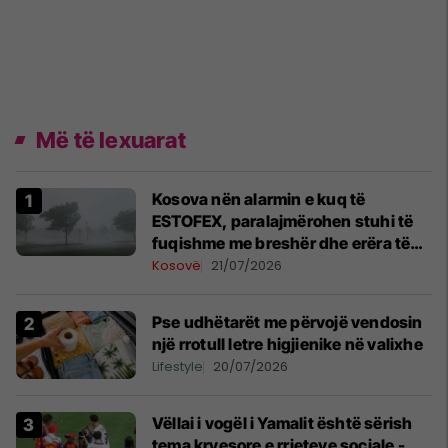
Më të lexuarat
Kosova nën alarmin e kuq të
ESTOFEX, paralajmërohen stuhi të
fuqishme me breshër dhe erëra të
forta
Kosovë
21/07/2026
Pse udhëtarët me përvojë vendosin
një rrotull letre higjienike në valixhe
Lifestyle
20/07/2026
Vëllai i vogël i Yamalit është sërish
tema kryesore e rrjeteve sociale -