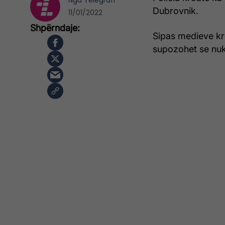
Nga
Telegrafi
Dubrovnik.
11/01/2022
Sipas medieve kro
supozohet se nuk 