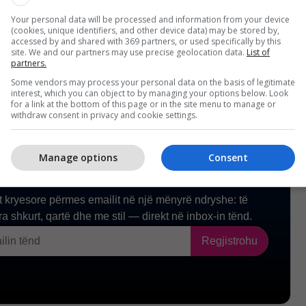
kuestrime droge, ku 767 kg kokainë, 289 kg heroinë
 marihuanë. /
Telegrafi
/
Your personal data will be processed and information from your device
(cookies, unique identifiers, and other device data) may be stored by,
accessed by and shared with 369 partners, or used specifically by this
site. We and our partners may use precise geolocation data.
List of
partners.
Some vendors may process your personal data on the basis of legitimate
interest, which you can object to by managing your options below. Look
for a link at the bottom of this page or in the site menu to manage or
withdraw consent in privacy and cookie settings.
Manage options
Consent