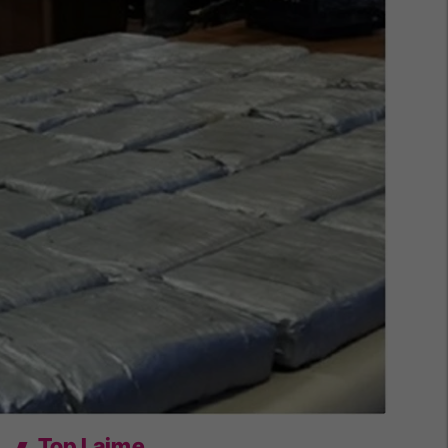
Top Lajme