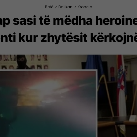
Botë
>
Ballkan
>
Kroacia
kap sasi të mëdha heroin
ti kur zhytësit kërkojn