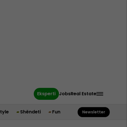
Eksperti
Jobs
Real Estate
style
Shëndeti
Fun
Newsletter