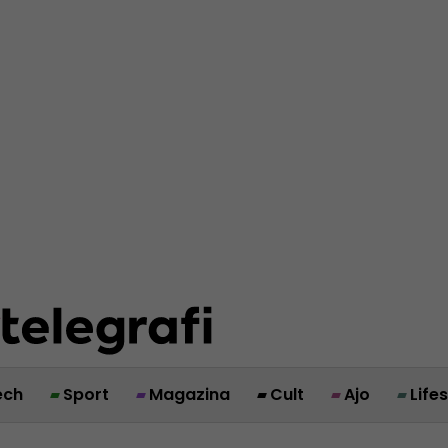
ech
Sport
Magazina
Cult
Ajo
Life