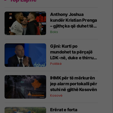
Anthony Joshua
kundër Kristian Prenga
– gjithçka që duhet të
dini për superduelin në
Boks
Arabinë Saudite
Gjini: Kurti po
mundohet ta përçajë
LDK-në, duke e thirrur
në bashkëqeverisje
Politikë
​IHMK për të mërkurën
jep alarm portokalli për
stuhi në gjithë Kosovën
Kosovë
Erërat e forta