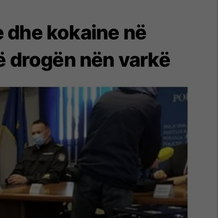
e dhe kokaine në
ë drogën nën varkë