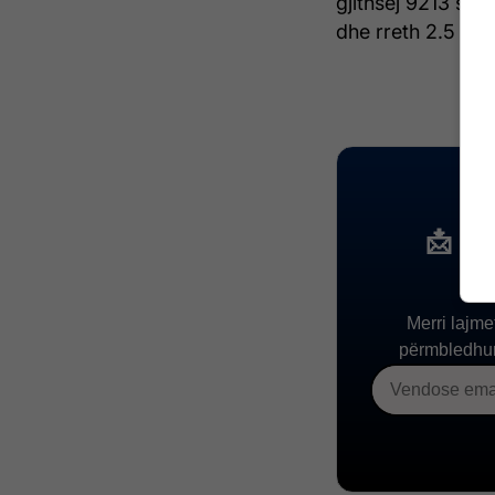
gjithsej 9213 se
dhe rreth 2.5 ton