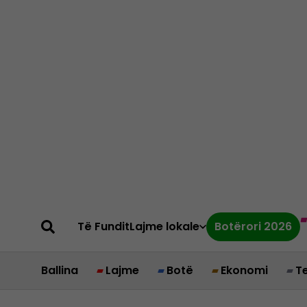
Të Fundit
Lajme lokale
Botërori 2026
Ballina
Lajme
Botë
Ekonomi
T