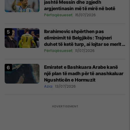
jashtë Messin dhe zgjedh
argjentinasin më të mirë në botë
Përfaqësueset
15/07/2026
Ibrahimovic shpërthen pas
eliminimit të Belgjikës: Trajneri
duhet të ketë turp, ai lojtar se meritoi
të luante
Përfaqësueset
11/07/2026
Emiratet e Bashkuara Arabe kanë
një plan të madh për të anashkaluar
Ngushticën e Hormuzit
Azia
13/07/2026