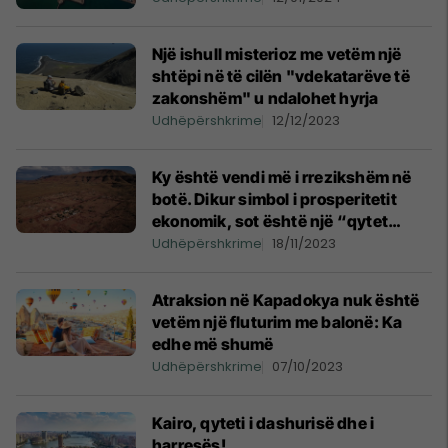
Një ishull misterioz me vetëm një
shtëpi në të cilën "vdekatarëve të
zakonshëm" u ndalohet hyrja
Udhëpërshkrime
12/12/2023
Ky është vendi më i rrezikshëm në
botë. Dikur simbol i prosperitetit
ekonomik, sot është një “qytet
fantazmë”
Udhëpërshkrime
18/11/2023
Atraksion në Kapadokya nuk është
vetëm një fluturim me balonë: Ka
edhe më shumë
Udhëpërshkrime
07/10/2023
Kairo, qyteti i dashurisë dhe i
harresës!