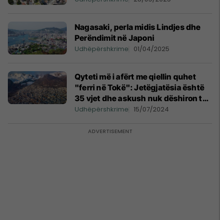
Nagasaki, perla midis Lindjes dhe
Perëndimit në Japoni
Udhëpërshkrime
01/04/2025
Qyteti më i afërt me qiellin quhet
"ferri në Tokë": Jetëgjatësia është
35 vjet dhe askush nuk dëshiron të
shpërngulet
Udhëpërshkrime
15/07/2024