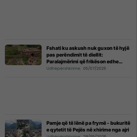
Fshati ku askush nuk guxon të hyjë
pas perëndimit të diellit:
Paralajmërimi që frikëson edhe
taksistët
Udhëpërshkrime
05/07/2025
Pamje që të lënë pa frymë - bukuritë
e qytetit të Pejës në xhirime nga ajri
Udhëpërshkrime
28/05/2025