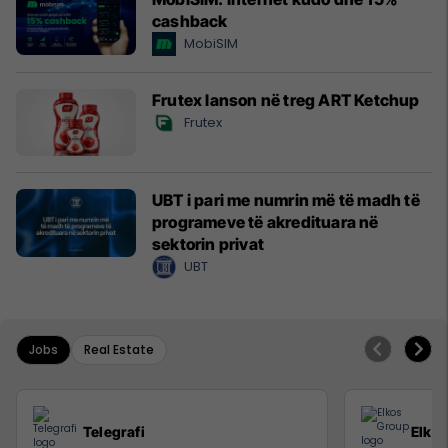
cashback
MobiSIM
Frutex lanson në treg ART Ketchup
Frutex
UBT i pari me numrin më të madh të
programeve të akredituara në
sektorin privat
UBT
Jobs
Real Estate
Telegrafi
Elko