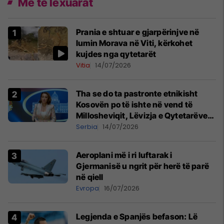
Më të lexuarat
Prania e shtuar e gjarpërinjve në
lumin Morava në Viti, kërkohet
kujdes nga qytetarët
Vitia
14/07/2026
Tha se do ta pastronte etnikisht
Kosovën po të ishte në vend të
Millosheviqit, Lëvizja e Qytetarëve
të Lirë në Serbi kërkon shkarkimin e
Serbia
14/07/2026
menjëhershëm të Snezhana
Paunoviq
Aeroplani më i ri luftarak i
Gjermanisë u ngrit për herë të parë
në qiell
Evropa
16/07/2026
Legjenda e Spanjës befason: Lë