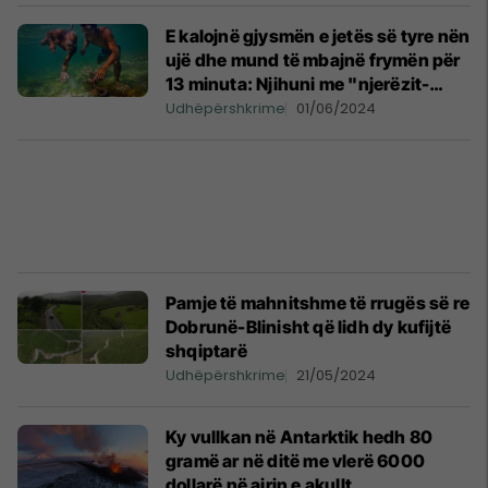
E kalojnë gjysmën e jetës së tyre nën
ujë dhe mund të mbajnë frymën për
13 minuta: Njihuni me "njerëzit-
peshq" nga Indonezia
Udhëpërshkrime
01/06/2024
Pamje të mahnitshme të rrugës së re
Dobrunë-Blinisht që lidh dy kufijtë
shqiptarë
Udhëpërshkrime
21/05/2024
Ky vullkan në Antarktik hedh 80
gramë ar në ditë me vlerë 6000
dollarë në ajrin e akullt