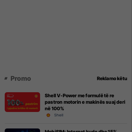
Promo
Reklamo këtu
Shell V-Power me formulë të re
pastron motorin e makinës suaj deri
në 100%
Shell
MobiSIM: Internet kudo dhe 15%