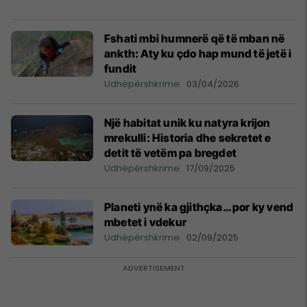
Fshati mbi humnerë që të mban në
ankth: Aty ku çdo hap mund të jetë i
fundit
Udhëpërshkrime
03/04/2026
Një habitat unik ku natyra krijon
mrekulli: Historia dhe sekretet e
detit të vetëm pa bregdet
Udhëpërshkrime
17/09/2025
Planeti ynë ka gjithçka… por ky vend
mbetet i vdekur
Udhëpërshkrime
02/09/2025