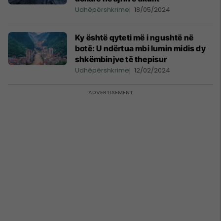
Udhëpërshkrime
18/05/2024
Ky është qyteti më i ngushtë në
botë: U ndërtua mbi lumin midis dy
shkëmbinjve të thepisur
Udhëpërshkrime
12/02/2024