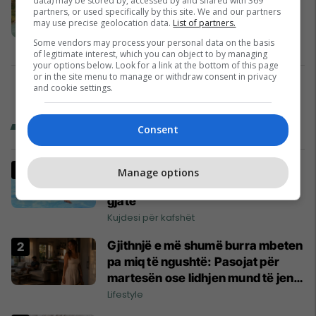
data) may be stored by, accessed by and shared with 369
partners, or used specifically by this site. We and our partners
ndaluara: Ky është ishulli më i
may use precise geolocation data.
List of partners.
rrezikshmi në botë
Some vendors may process your personal data on the basis
Udhëpërshkrime
15/04/2023
of legitimate interest, which you can object to by managing
your options below. Look for a link at the bottom of this page
or in the site menu to manage or withdraw consent in privacy
and cookie settings.
1
Trend Stili
Consent
Si ta mësoni qenin të notojë pa ia
Manage options
krijuar frikën që mund t’i mbetet
gjatë
Kujdesi për kafshët
Gjithnjë e më shumë burra mbeten
pa miq të ngushtë: Pasojat për
martesën ose lidhjen mund të jenë
të mëdha
Lifestyle