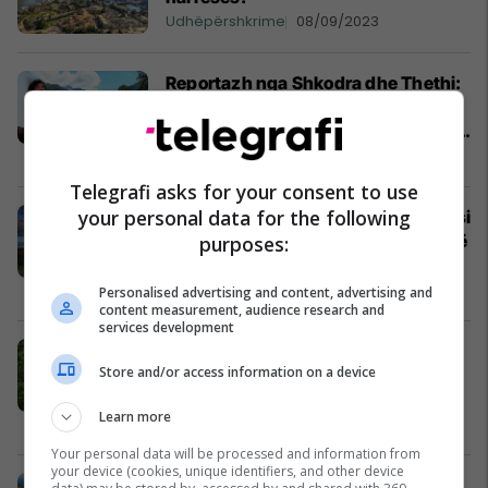
Udhëpërshkrime
08/09/2023
Reportazh nga Shkodra dhe Thethi:
Një 'fluturim' në mrekullitë e veriut
të Shqipërisë, me rrëfime nën syrin e
historianëve italianë
Udhëpërshkrime
02/08/2023
Telegrafi asks for your consent to use
your personal data for the following
Legjenda të shumta shpjegojnë se si
u krijua Kulla e Djallit - dhe cila është
purposes:
e vërteta?
Udhëpërshkrime
25/04/2023
Personalised advertising and content, advertising and
content measurement, audience research and
services development
Pse ndërtojnë shtëpi në një lartësi
Store and/or access information on a device
prej 30 metrash dhe a janë këta
njerëz vërtet kanibalë?
Learn more
Udhëpërshkrime
23/04/2023
Your personal data will be processed and information from
your device (cookies, unique identifiers, and other device
Duket ekzotik, por vizitat janë të