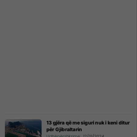
13 gjëra që me siguri nuk i keni ditur
për Gjibraltarin
Udhëpërshkrime
12/01/2024