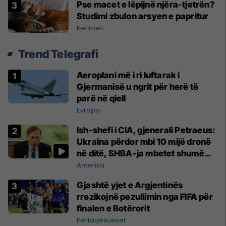
Pse macet e lëpijnë njëra-tjetrën?
Studimi zbulon arsyen e papritur
Kërshëri
Trend Telegrafi
Aeroplani më i ri luftarak i
Gjermanisë u ngrit për herë të
parë në qiell
Evropa
Ish-shefi i CIA, gjenerali Petraeus:
Ukraina përdor mbi 10 mijë dronë
në ditë, SHBA-ja mbetet shumë
prapa në prodhim
Amerika
Gjashtë yjet e Argjentinës
rrezikojnë pezullimin nga FIFA për
finalen e Botërorit
Përfaqësueset