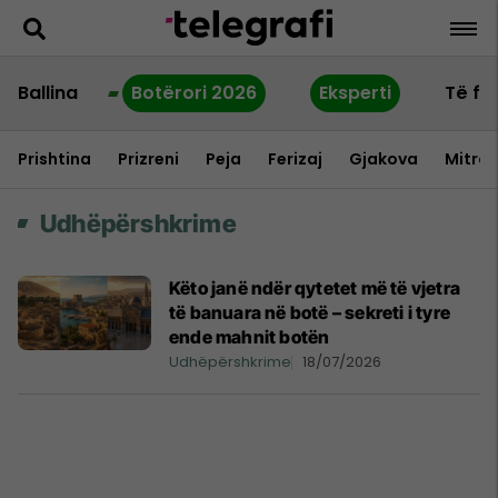
Ballina
Botërori 2026
Eksperti
Të fu
Prishtina
Prizreni
Peja
Ferizaj
Gjakova
Mitrov
Udhëpërshkrime
Këto janë ndër qytetet më të vjetra
të banuara në botë – sekreti i tyre
ende mahnit botën
Udhëpërshkrime
18/07/2026