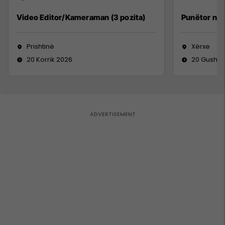
Video Editor/Kameraman (3 pozita)
Punëtor në
Prishtinë
Xërxe
20 Korrik 2026
20 Gusht 