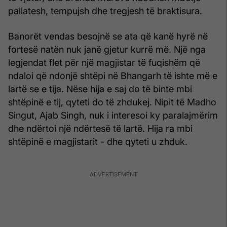
pallatesh, tempujsh dhe tregjesh të braktisura.
Banorët vendas besojnë se ata që kanë hyrë në
fortesë natën nuk janë gjetur kurrë më. Një nga
legjendat flet për një magjistar të fuqishëm që
ndaloi që ndonjë shtëpi në Bhangarh të ishte më e
lartë se e tija. Nëse hija e saj do të binte mbi
shtëpinë e tij, qyteti do të zhdukej. Nipit të Madho
Singut, Ajab Singh, nuk i interesoi ky paralajmërim
dhe ndërtoi një ndërtesë të lartë. Hija ra mbi
shtëpinë e magjistarit - dhe qyteti u zhduk.