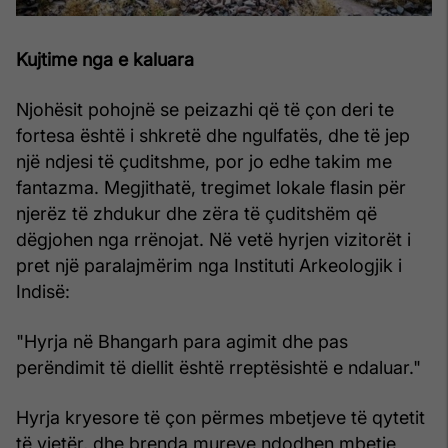
Kujtime nga e kaluara
Njohësit pohojnë se peizazhi që të çon deri te
fortesa është i shkretë dhe ngulfatës, dhe të jep
një ndjesi të çuditshme, por jo edhe takim me
fantazma. Megjithatë, tregimet lokale flasin për
njerëz të zhdukur dhe zëra të çuditshëm që
dëgjohen nga rrënojat. Në vetë hyrjen vizitorët i
pret një paralajmërim nga Instituti Arkeologjik i
Indisë:
"Hyrja në Bhangarh para agimit dhe pas
perëndimit të diellit është rreptësishtë e ndaluar."
Hyrja kryesore të çon përmes mbetjeve të qytetit
të vjetër, dhe brenda mureve ndodhen mbetje