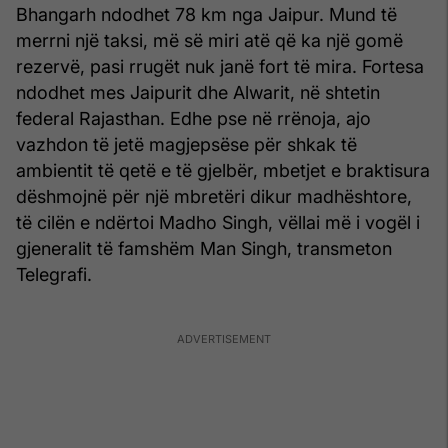
Bhangarh ndodhet 78 km nga Jaipur. Mund të
merrni një taksi, më së miri atë që ka një gomë
rezervë, pasi rrugët nuk janë fort të mira. Fortesa
ndodhet mes Jaipurit dhe Alwarit, në shtetin
federal Rajasthan. Edhe pse në rrënoja, ajo
vazhdon të jetë magjepsëse për shkak të
ambientit të qetë e të gjelbër, mbetjet e braktisura
dëshmojnë për një mbretëri dikur madhështore,
të cilën e ndërtoi Madho Singh, vëllai më i vogël i
gjeneralit të famshëm Man Singh, transmeton
Telegrafi.