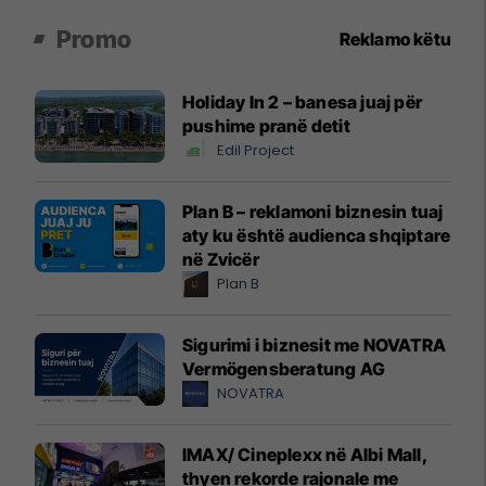
Promo
Reklamo këtu
Holiday In 2 – banesa juaj për
pushime pranë detit
Edil Project
Plan B – reklamoni biznesin tuaj
aty ku është audienca shqiptare
në Zvicër
Plan B
Sigurimi i biznesit me NOVATRA
Vermögensberatung AG
NOVATRA
IMAX/ Cineplexx në Albi Mall,
thyen rekorde rajonale me