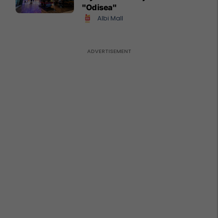
"Odisea"
Albi Mall