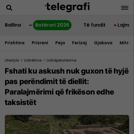
Ballina
Botërori 2026
Të fundit
Lajme
Prishtina
Prizreni
Peja
Ferizaj
Gjakova
Mitrov
Lifestyle
>
Udhëtime
>
Udhëpërshkrime
Fshati ku askush nuk guxon të hyjë
pas perëndimit të diellit:
Paralajmërimi që frikëson edhe
taksistët