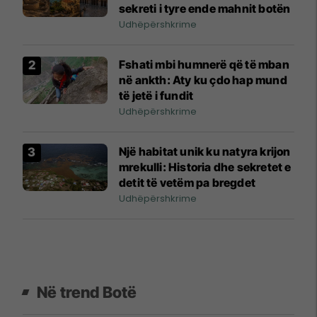
sekreti i tyre ende mahnit botën
Udhëpërshkrime
Fshati mbi humnerë që të mban
në ankth: Aty ku çdo hap mund
të jetë i fundit
Udhëpërshkrime
Një habitat unik ku natyra krijon
mrekulli: Historia dhe sekretet e
detit të vetëm pa bregdet
Udhëpërshkrime
Në trend Botë