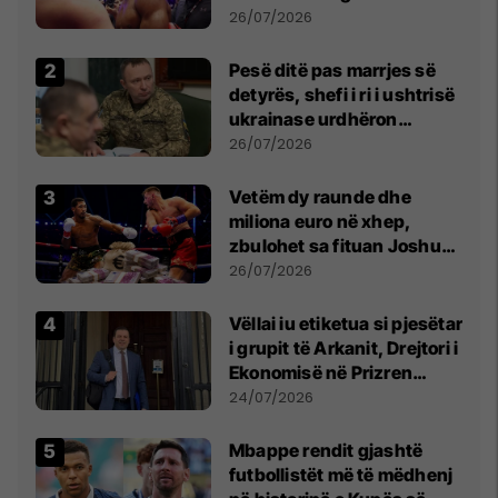
26/07/2026
Pesë ditë pas marrjes së
detyrës, shefi i ri i ushtrisë
ukrainase urdhëron
kontroll të madh
26/07/2026
Vetëm dy raunde dhe
miliona euro në xhep,
zbulohet sa fituan Joshua
e Prenga
26/07/2026
Vëllai iu etiketua si pjesëtar
i grupit të Arkanit, Drejtori i
Ekonomisë në Prizren
mohon pretendimet
24/07/2026
Mbappe rendit gjashtë
futbollistët më të mëdhenj