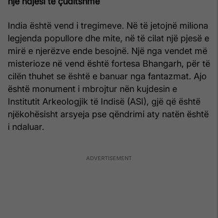
një ndjesi të çuditshme
India është vend i tregimeve. Në të jetojnë miliona
legjenda popullore dhe mite, në të cilat një pjesë e
mirë e njerëzve ende besojnë. Një nga vendet më
misterioze në vend është fortesa Bhangarh, për të
cilën thuhet se është e banuar nga fantazmat. Ajo
është monument i mbrojtur nën kujdesin e
Institutit Arkeologjik të Indisë (ASI), gjë që është
njëkohësisht arsyeja pse qëndrimi aty natën është
i ndaluar.