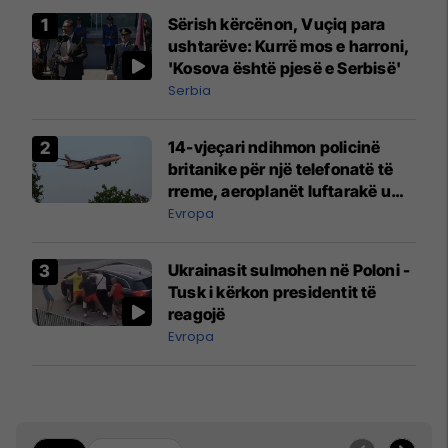
Sërish kërcënon, Vuçiq para
ushtarëve: Kurrë mos e harroni,
'Kosova është pjesë e Serbisë'
Serbia
14-vjeçari ndihmon policinë
britanike për një telefonatë të
rreme, aeroplanët luftarakë u
ngritën në ajër për të
Evropa
interceptuar fluturaken e Qatar
Airways që po shkonte drejt
Ukrainasit sulmohen në Poloni -
Mançesterit
Tusk i kërkon presidentit të
reagojë
Evropa