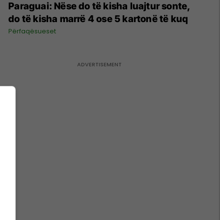
Paraguai: Nëse do të kisha luajtur sonte,
do të kisha marrë 4 ose 5 kartonë të kuq
Përfaqësueset