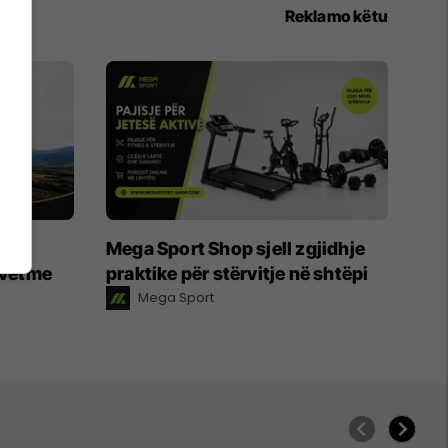
Reklamo këtu
 të
Mega Sport Shop sjell zgjidhje
 vetme
praktike për stërvitje në shtëpi
Mega Sport