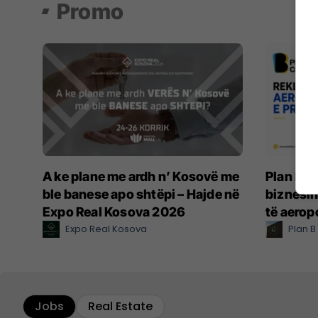
Promo
A ke plane me ardh n’ Kosovë me
Plan B C
ble banese apo shtëpi – Hajde në
biznesin
Expo Real Kosova 2026
të aerop
Expo Real Kosova
Plan B
Jobs
Real Estate