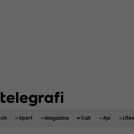
ech
Sport
Magazina
Cult
Ajo
Life