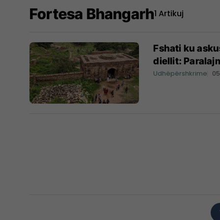
Fortesa Bhangarh
1 Artikuj
Fshati ku asku
diellit: Parala
Udhëpërshkrime
05