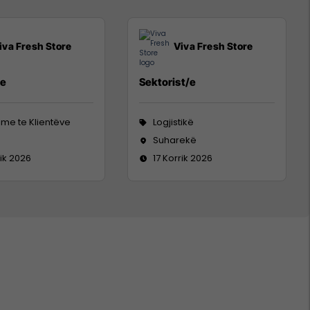
iva Fresh Store
Viva Fresh Store
/e
Sektorist/e
me te Klientëve
Logjistikë
Suharekë
rik 2026
17 Korrik 2026