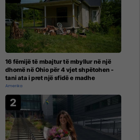
16 fëmijë të mbajtur të mbyllur në një
dhomë në Ohio për 4 vjet shpëtohen -
tani ata i pret një sfidë e madhe
Amerika