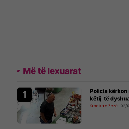
Më të lexuarat
Policia kërkon
këtij të dyshua
Kronika e Zezë
02/