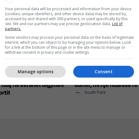
Your personal data will be processed and information from your device
(cookies, unique identifiers, and other device data) may be stored by,
accessed by and shared with 369 partners, or used specifically by this
site. We and our partners may use precise geolocation data.
List of
partners.
Some vendors may process your personal data on the basis of legitimate
interest, which you can object to by managing your options below. Look
for a link at the bottom of this page or in the site menu to manage or
withdraw consent in privacy and cookie settings.
Manage options
Consent
reative e vendos
South Park – gjithçka që
 tuaj në ekranet digjitale
duhet, në një ndalesë të
ortit
South Park