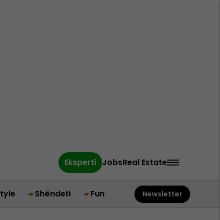
Eksperti
Jobs
Real Estate
style
Shëndeti
Fun
Newsletter