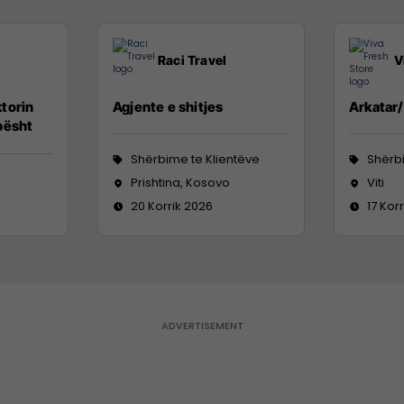
Raci Travel
V
torin
Agjente e shitjes
Arkatar
pësht
Shërbime te Klientëve
Shërbi
Prishtina, Kosovo
Viti
20 Korrik 2026
17 Kor