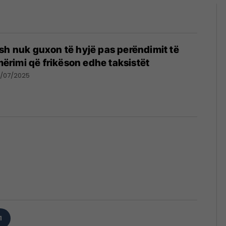
sh nuk guxon të hyjë pas perëndimit të
jmërimi që frikëson edhe taksistët
/07/2025
1