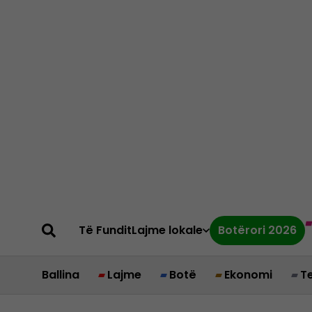
Të Fundit
Lajme lokale
Botërori 2026
Ballina
Lajme
Botë
Ekonomi
T