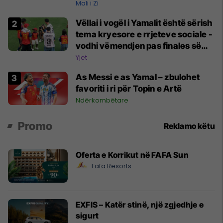
Mali i Zi
Vëllai i vogël i Yamalit është sërish
tema kryesore e rrjeteve sociale -
vodhi vëmendjen pas finales së
Kupës së Botës
Yjet
As Messi e as Yamal – zbulohet
favoriti i ri për Topin e Artë
Ndërkombëtare
Promo
Reklamo këtu
Oferta e Korrikut në FAFA Sun
Fafa Resorts
EXFIS – Katër stinë, një zgjedhje e
sigurt