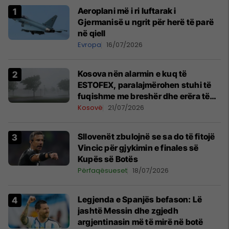
Aeroplani më i ri luftarak i
Gjermanisë u ngrit për herë të parë
në qiell
Evropa
16/07/2026
Kosova nën alarmin e kuq të
ESTOFEX, paralajmërohen stuhi të
fuqishme me breshër dhe erëra të
forta
Kosovë
21/07/2026
Sllovenët zbulojnë se sa do të fitojë
Vincic për gjykimin e finales së
Kupës së Botës
Përfaqësueset
18/07/2026
Legjenda e Spanjës befason: Lë
jashtë Messin dhe zgjedh
argjentinasin më të mirë në botë