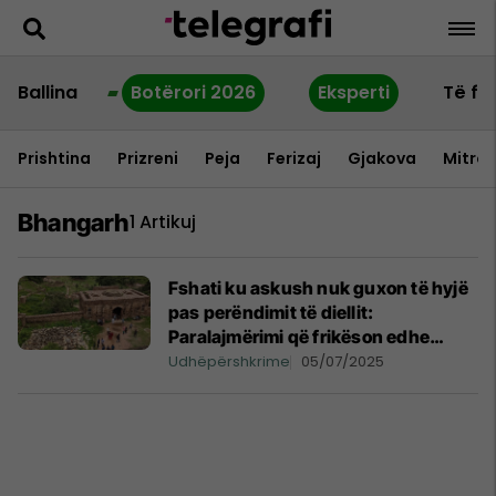
Ballina
Botërori 2026
Eksperti
Të fu
Prishtina
Prizreni
Peja
Ferizaj
Gjakova
Mitrov
Bhangarh
1 Artikuj
Fshati ku askush nuk guxon të hyjë
pas perëndimit të diellit:
Paralajmërimi që frikëson edhe
taksistët
Udhëpërshkrime
05/07/2025