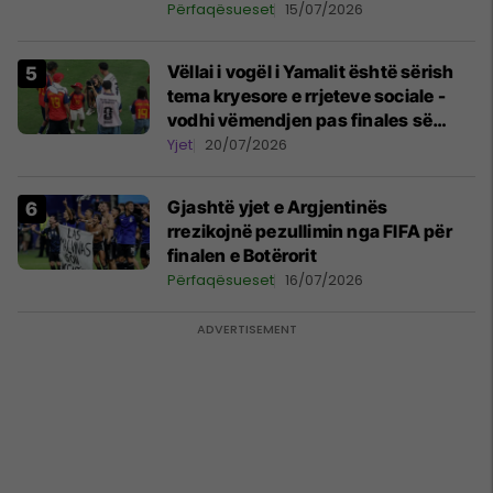
Përfaqësueset
15/07/2026
Vëllai i vogël i Yamalit është sërish
tema kryesore e rrjeteve sociale -
vodhi vëmendjen pas finales së
Kupës së Botës
Yjet
20/07/2026
Gjashtë yjet e Argjentinës
rrezikojnë pezullimin nga FIFA për
finalen e Botërorit
Përfaqësueset
16/07/2026