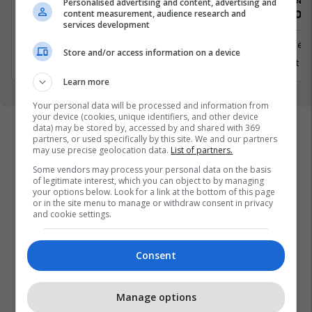
Personalised advertising and content, advertising and
content measurement, audience research and
Day Workweek
.NET) 4-Da
services development
Prishtinë
Prishtinë
Store and/or access information on a device
7 Gusht 2026
5 Gusht 2
Learn more
Your personal data will be processed and information from
your device (cookies, unique identifiers, and other device
data) may be stored by, accessed by and shared with 369
partners, or used specifically by this site. We and our partners
may use precise geolocation data.
List of partners.
Some vendors may process your personal data on the basis
of legitimate interest, which you can object to by managing
your options below. Look for a link at the bottom of this page
or in the site menu to manage or withdraw consent in privacy
and cookie settings.
Consent
Manage options