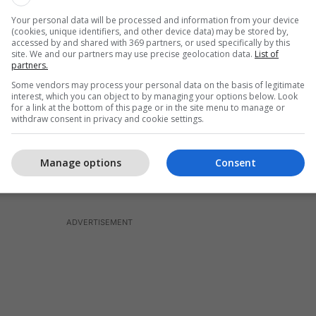
Your personal data will be processed and information from your device
(cookies, unique identifiers, and other device data) may be stored by,
accessed by and shared with 369 partners, or used specifically by this
site. We and our partners may use precise geolocation data.
List of
partners.
Some vendors may process your personal data on the basis of legitimate
interest, which you can object to by managing your options below. Look
for a link at the bottom of this page or in the site menu to manage or
withdraw consent in privacy and cookie settings.
Karta e
 cila provon marrëveshjen e Arbërisë me Raguzën! Burimi: Arkivi Shtetëror i
Manage options
Consent