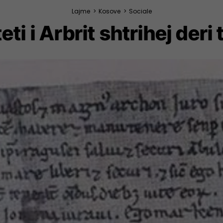
Lajme
>
Kosove
>
Sociale
ti i Arbrit shtrihej deri 