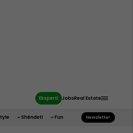
Eksperti
Jobs
Real Estate
style
Shëndeti
Fun
Newsletter