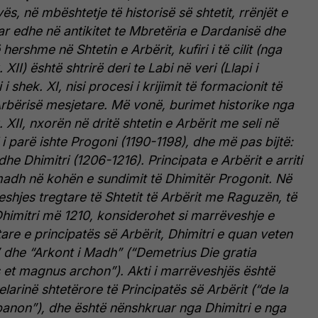
s, në mbështetje të historisë së shtetit, rrënjët e
r edhe në antikitet te Mbretëria e Dardanisë dhe
hershme në Shtetin e Arbërit, kufiri i të cilit (nga
 XII) është shtrirë deri te Labi në veri (Llapi i
i shek. XI, nisi procesi i krijimit të formacionit të
Arbërisë mesjetare. Më vonë, burimet historike nga
. XII, nxorën në dritë shtetin e Arbërit me seli në
 i parë ishte Progoni (1190-1198), dhe më pas bijtë:
dhe Dhimitri (1206-1216). Principata e Arbërit e arriti
madh në kohën e sundimit të Dhimitër Progonit. Në
eshjes tregtare të Shtetit të Arbërit me Raguzën, të
himitri më 1210, konsiderohet si marrëveshje e
e e principatës së Arbërit, Dhimitri e quan veten
 dhe “Arkont i Madh” (“Demetrius Die gratia
 et magnus archon”).
Akti i marrëveshjës është
larinë shtetërore të Principatës së Arbërit (“de la
banon”), dhe është nënshkruar nga Dhimitri e nga