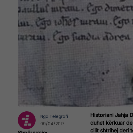
Historiani Jahja D
Nga
Telegrafi
duhet kërkuar deri
09/04/2017
cilit shtrihej deri 