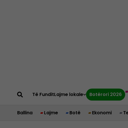
Të Fundit
Lajme lokale
Botërori 2026
Ballina
Lajme
Botë
Ekonomi
T