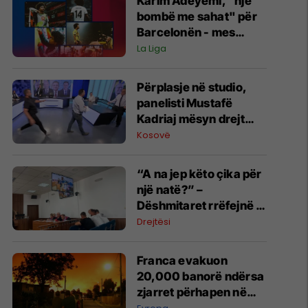
Karim Adeyemi, “një
bombë me sahat" për
Barcelonën - mes
talentit të madh dhe
La Liga
mos arritjes së
madhështisë
Përplasje në studio,
panelisti Mustafë
Kadriaj mësyn drejt
Nexhmedin Spahiut -
Kosovë
ndërpritet transmetimi
“A na jep këto çika për
një natë?” –
Dëshmitaret rrëfejnë si
nisi konflikti që
Drejtësi
përfundoi me
plagosjen e tre
Franca evakuon
personave
20,000 banorë ndërsa
zjarret përhapen në