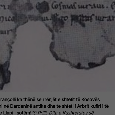
rançolli ka thënë se rrënjët e shtetit të Kosovës
 në Dardaninë antike dhe te shteti i Arbrit kufiri i të
te Llapi i sotëm!
“9 Prilli, Dita e Kushtetutës së