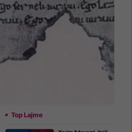
Top Lajme