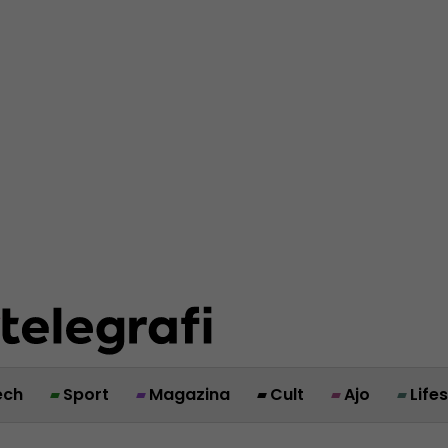
ech
Sport
Magazina
Cult
Ajo
Life