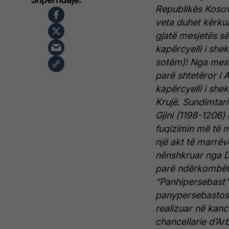
Republikës Kosovë
veta duhet kërkua
gjatë mesjetës së 
kapërcyelli i shek.
sotëm)!
Nga mesi 
parë shtetëror i 
kapërcyelli i shek
Krujë. Sundimtari
Gjini (1198-1206) 
fuqizimin më të 
një akt të marrëv
nënshkruar nga D
parë ndërkombëtar
“Panhipersebast”
panypersebastos
realizuar në kance
chancellarie d’Ar