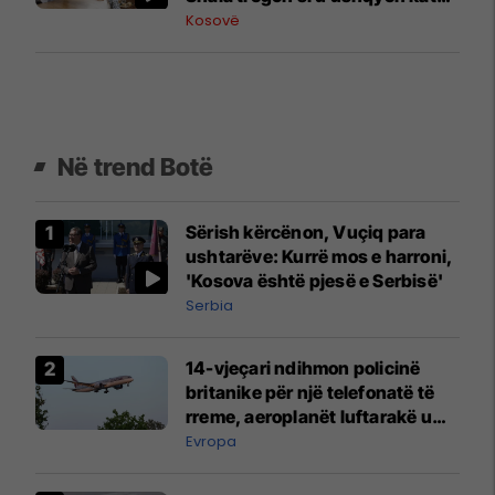
mijë studentë në Prishtinë
Kosovë
Në trend Botë
Sërish kërcënon, Vuçiq para
ushtarëve: Kurrë mos e harroni,
'Kosova është pjesë e Serbisë'
Serbia
14-vjeçari ndihmon policinë
britanike për një telefonatë të
rreme, aeroplanët luftarakë u
ngritën në ajër për të
Evropa
interceptuar fluturaken e Qatar
Airways që po shkonte drejt