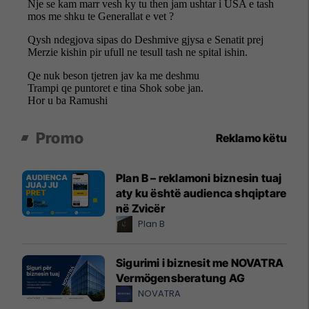
Promo
Reklamo këtu
Plan B – reklamoni biznesin tuaj
aty ku është audienca shqiptare
në Zvicër
Plan B
Sigurimi i biznesit me NOVATRA
Vermögensberatung AG
NOVATRA