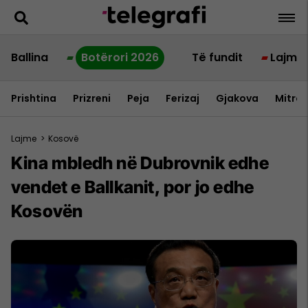
Ballina
Botërori 2026
Të fundit
Lajme
Prishtina
Prizreni
Peja
Ferizaj
Gjakova
Mitrov
Lajme
>
Kosovë
Kina mbledh në Dubrovnik edhe
vendet e Ballkanit, por jo edhe
Kosovën