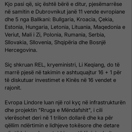
Kjo pasi që, siç është bërë e ditur, pjesëmarrëse
në samitin e Dubrovnikut janë 11 vende evropiane
dhe 5 nga Ballkani: Bullgaria, Kroacia, Çekia,
Estonia, Hungaria, Letonia, Lituania, Maqedonia e
Veriut, Mali i Zi, Polonia, Rumania, Serbia,
Sllovakia, Sllovenia, Shqipëria dhe Bosnjë
Hercegovina.
Siç shkruan REL, kryeministri, Li Keqiang, do të
marrë pjesë në takimin e ashtuquajtur 16 + 1 për
të diskutuar investimet e Kinës në 16 vendet e
rajonit.
Evropa Lindore luan një rol kyç në infrastrukturën
dhe projektin "Rruga e Mëndafshit", i cili
vlerësohet deri në 1 trilion dollarë dhe ka për
qëllim ndërtimin e lidhjeve tokësore dhe detare