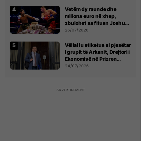
Vetëm dy raunde dhe
miliona euro në xhep,
zbulohet sa fituan Joshua
e Prenga
26/07/2026
Vëllai iu etiketua si pjesëtar
i grupit të Arkanit, Drejtori i
Ekonomisë në Prizren
mohon pretendimet
24/07/2026