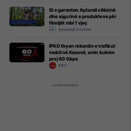
Si e garanton Aptamil cilësinë
dhe sigurinë e produkteve për
fëmijët mbi 1 vjeç
Aptaclub Kosova
IPKO thyen rekordin e trafikut
mobil në Kosovë, arrin kulmin
prej 60 Gbps
IPKO