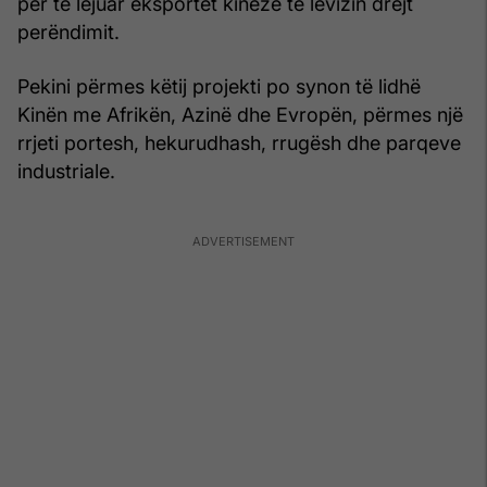
për të lejuar eksportet kineze të lëvizin drejt
perëndimit.
Pekini përmes këtij projekti po synon të lidhë
Kinën me Afrikën, Azinë dhe Evropën, përmes një
rrjeti portesh, hekurudhash, rrugësh dhe parqeve
industriale.