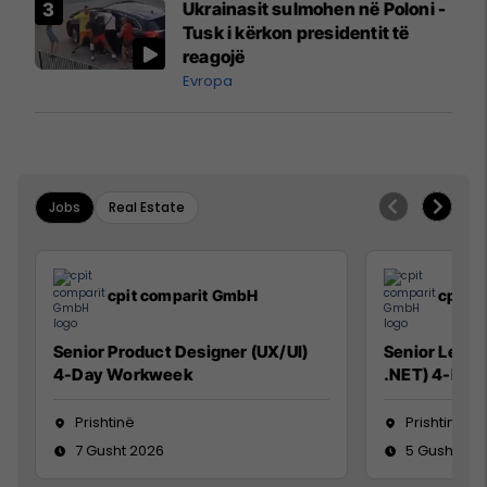
Ukrainasit sulmohen në Poloni -
Mançesterit
Tusk i kërkon presidentit të
reagojë
Evropa
Jobs
Real Estate
cpit comparit GmbH
cpit 
Senior Product Designer (UX/UI)
Senior Lead 
4-Day Workweek
.NET) 4-Day
Prishtinë
Prishtinë
7 Gusht 2026
5 Gusht 20