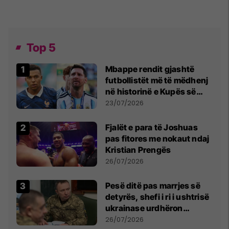
Top 5
Mbappe rendit gjashtë
futbollistët më të mëdhenj
në historinë e Kupës së
Botës, Messi mbetet i dyti
23/07/2026
Fjalët e para të Joshuas
pas fitores me nokaut ndaj
Kristian Prengës
26/07/2026
Pesë ditë pas marrjes së
detyrës, shefi i ri i ushtrisë
ukrainase urdhëron
kontroll të madh
26/07/2026