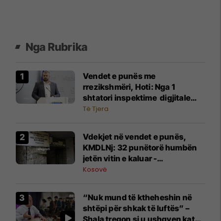
Nga Rubrika
Vendet e punës me
rrezikshmëri, Hoti: Nga 1
shtatori inspektime digjitale
dhe mbikëqyrje me dronë
Të Tjera
Vdekjet në vendet e punës,
KMDLNj: 32 punëtorë humbën
jetën vitin e kaluar -
vazhdojnë të punojnë pa
Kosovë
mbrojtje
“Nuk mund të ktheheshin në
shtëpi për shkak të luftës” –
Shala tregon si u ushqyen katër