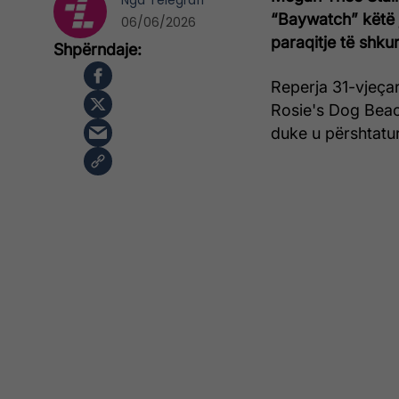
Nga
Telegrafi
“Baywatch” këtë j
06/06/2026
paraqitje të shkur
Reperja 31-vjeçar
Rosie's Dog Beach
duke u përshtatur