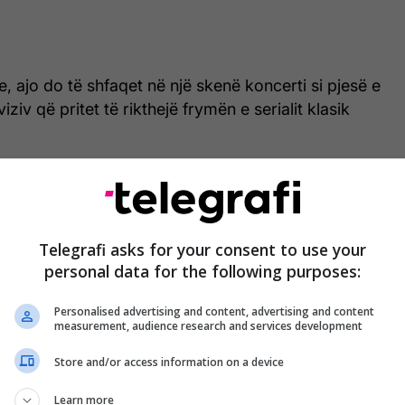
, ajo do të shfaqet në një skenë koncerti si pjesë e
eviziv që pritet të rikthejë frymën e serialit klasik
Telegrafi asks for your consent to use your
personal data for the following purposes:
Personalised advertising and content, advertising and content
measurement, audience research and services development
Store and/or access information on a device
Learn more