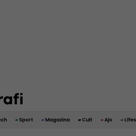
ech
Sport
Magazina
Cult
Ajo
Life