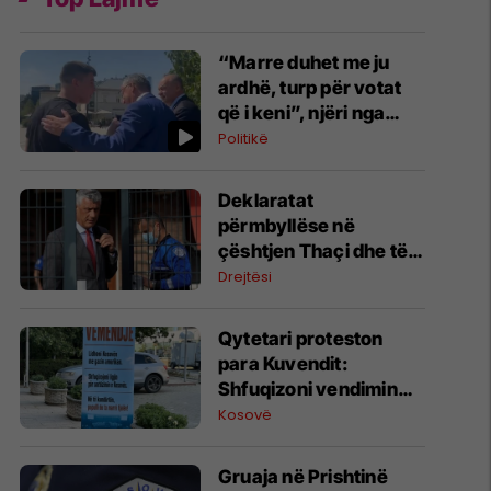
“Marre duhet me ju
ardhë, turp për votat
që i keni”, njëri nga
protestuesit i drejtohet
Politikë
Bedri Hamzës
Deklaratat
përmbyllëse në
çështjen Thaçi dhe të
tjerët nga 10 deri më 14
Drejtësi
shtator
​Qytetari proteston
para Kuvendit:
Shfuqizoni vendimin
për serbizimin e
Kosovë
Kosovës, kyçuni në
gazin amerikan
Gruaja në Prishtinë