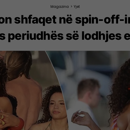
Magazina
>
Yjet
n shfaqet në spin-off-i
as periudhës së lodhjes