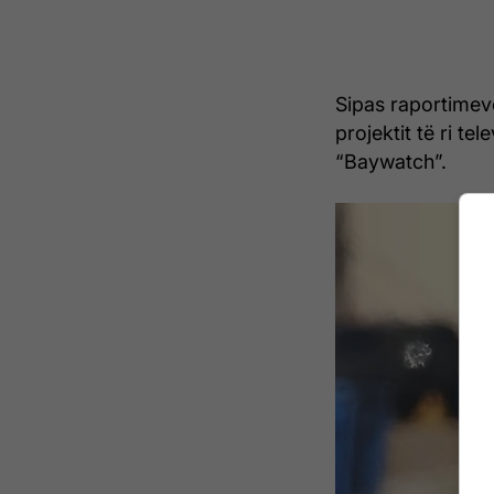
Sipas raportimeve
projektit të ri tel
“Baywatch”.