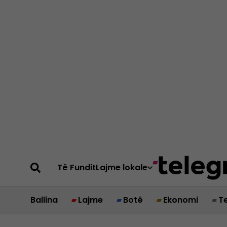
Të Fundit
Lajme lokale
Ballina
Lajme
Botë
Ekonomi
T