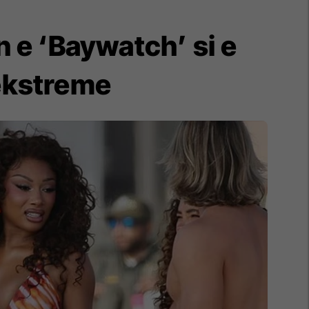
n e ‘Baywatch’ si e
 ekstreme