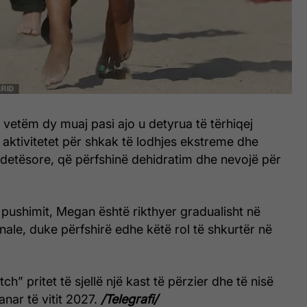
n vetëm dy muaj pasi ajo u detyrua të tërhiqej
aktivitetet për shkak të lodhjes ekstreme dhe
etësore, që përfshinë dehidratim dhe nevojë për
pushimit, Megan është rikthyer gradualisht në
nale, duke përfshirë edhe këtë rol të shkurtër në
tch” pritet të sjellë një kast të përzier dhe të nisë
anar të vitit 2027.
/Telegrafi/