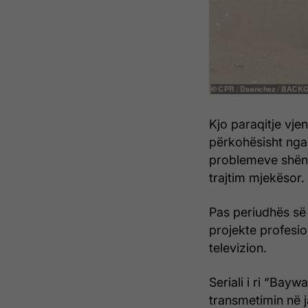
Kjo paraqitje vje
përkohësisht nga 
problemeve shënd
trajtim mjekësor.
Pas periudhës së 
projekte profesio
televizion.
Seriali i ri “Baywa
transmetimin në j