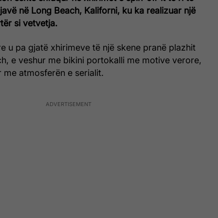
avë në Long Beach, Kaliforni, ku ka realizuar një
tër si vetvetja.
e u pa gjatë xhirimeve të një skene pranë plazhit
, e veshur me bikini portokalli me motive verore,
 me atmosferën e serialit.