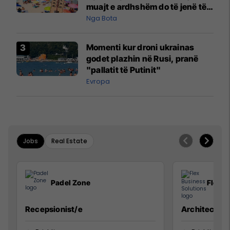
muajt e ardhshëm do të jenë të
pazakontë
Nga Bota
Momenti kur droni ukrainas
godet plazhin në Rusi, pranë
"pallatit të Putinit"
Evropa
Jobs
Real Estate
Padel Zone
Flex B
Recepsionist/e
Architect