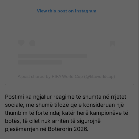
View this post on Instagram
A post shared by FIFA World Cup (@fifaworldcup)
Postimi ka ngjallur reagime të shumta në rrjetet
sociale, me shumë tifozë që e konsideruan një
thumbim të fortë ndaj katër herë kampionëve të
botës, të cilët nuk arritën të sigurojnë
pjesëmarrjen në Botërorin 2026.