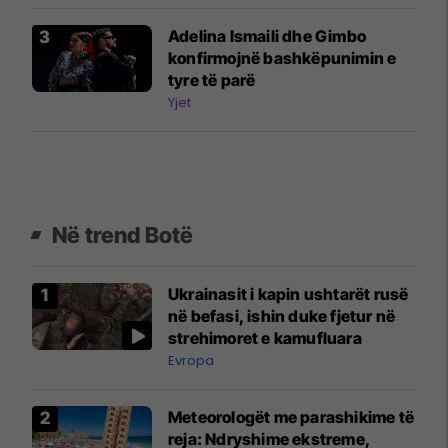
Adelina Ismaili dhe Gimbo
konfirmojnë bashkëpunimin e
tyre të parë
Yjet
Në trend Botë
Ukrainasit i kapin ushtarët rusë
në befasi, ishin duke fjetur në
strehimoret e kamufluara
Evropa
Meteorologët me parashikime të
reja: Ndryshime ekstreme,