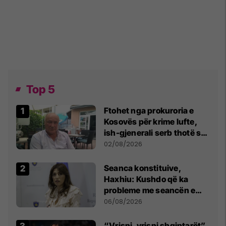
Top 5
Ftohet nga prokuroria e
Kosovës për krime lufte,
ish-gjenerali serb thotë se
dikush e tradhtoi në
02/08/2026
Beograd
Seanca konstituive,
Haxhiu: Kushdo që ka
probleme me seancën e
sotme e ftoj t’i drejtohet
06/08/2026
Kushtetueses
“Vrisni, vrisni shqiptarët”,