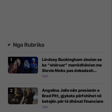
Nga Rubrika
Lindsey Buckingham zbulon se
ka “shëruar” marrëdhënien me
Stevie Nicks pas dekadash
përplasje
Yjet
Angelina Jolie nën presionin e
Brad Pitt, gjykata përfshihet në
betejën për të dhënat financiare
Yjet