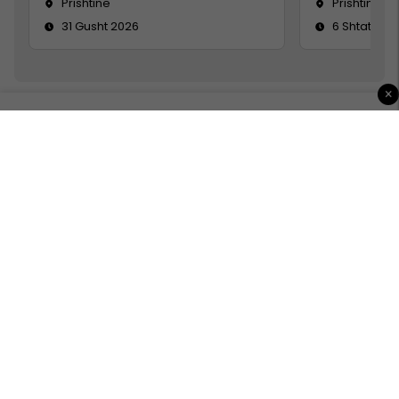
Prishtine
Prishtinë
31 Gusht 2026
6 Shtator 2
×