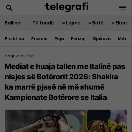
Ballina
Të fundit
Lajme
Botë
Ekono
Prishtina
Prizreni
Peja
Ferizaj
Gjakova
Mitrov
Magazina
>
Yjet
Mediat e huaja tallen me Italinë pas
nisjes së Botërorit 2026: Shakira
ka marrë pjesë në më shumë
Kampionate Botërore se Italia