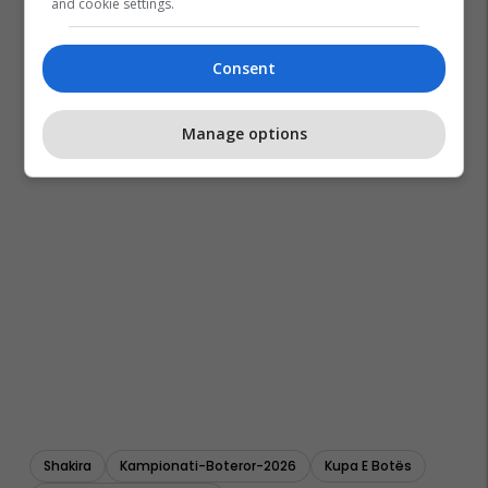
and cookie settings.
Consent
Manage options
Shakira
Kampionati-Boteror-2026
Kupa E Botës