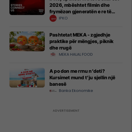
2026, mbështet filmin dhe
frymëzon gjeneratën e re të
krijuesve
IPKO
Pashtetat MEKA - zgjedhje
praktike për mëngjes, piknik
dhe rrugë
MEKA HALAL FOOD
A po don me rrnu n’deti?
Kursimet mund t’ju sjellin një
banesë
Banka Ekonomike