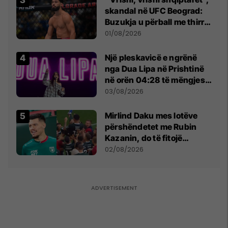
skandal në UFC Beograd:
Buzukja u përball me thirrje
anti-shqiptare nga
01/08/2026
tribunat
Një pleskavicë e ngrënë
nga Dua Lipa në Prishtinë
në orën 04:28 të mëngjesit
- dhe bota digjitale serbe
03/08/2026
shpall gjendjen e luftës
Mirlind Daku mes lotëve
përshëndetet me Rubin
Kazanin, do të fitojë
miliona te Spartak Moska
02/08/2026