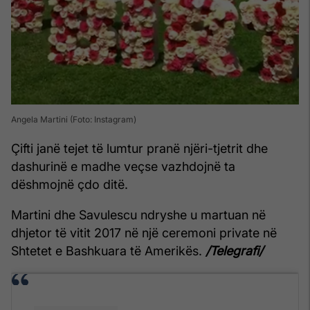
Angela Martini (Foto: Instagram)
Çifti janë tejet të lumtur pranë njëri-tjetrit dhe
dashurinë e madhe veçse vazhdojnë ta
dëshmojnë çdo ditë.
Martini dhe Savulescu ndryshe u martuan në
dhjetor të vitit 2017 në një ceremoni private në
Shtetet e Bashkuara të Amerikës.
/Telegrafi/