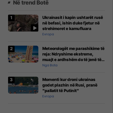
Në trend Botë
Ukrainasit i kapin ushtarët rusë
në befasi, ishin duke fjetur në
strehimoret e kamufluara
Evropa
Meteorologët me parashikime të
reja: Ndryshime ekstreme,
muajt e ardhshëm do të jenë të
pazakontë
Nga Bota
Momenti kur droni ukrainas
godet plazhin në Rusi, pranë
"pallatit të Putinit"
Evropa