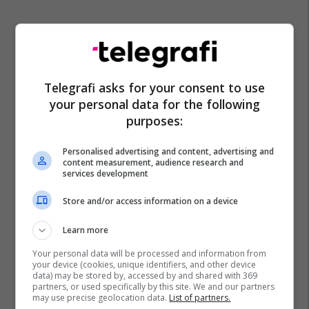
Promo
Reklamo këtu
Telegrafi asks for your consent to use
your personal data for the following
Si Bernardo Silva mund ta
purposes:
dëshmojë vetën si pasuesi i
Luka Modricit te Real Madridi?
Personalised advertising and content, advertising and
Edonis Bytyqi
content measurement, audience research and
services development
A po don me rrnu n’deti?
Store and/or access information on a device
Kursimet mund t’ju sjellin një
banesë
Learn more
Banka Ekonomike
Your personal data will be processed and information from
your device (cookies, unique identifiers, and other device
data) may be stored by, accessed by and shared with 369
Plan B Creative rrit ndikimin e
partners, or used specifically by this site. We and our partners
biznesit tuaj online
may use precise geolocation data.
List of partners.