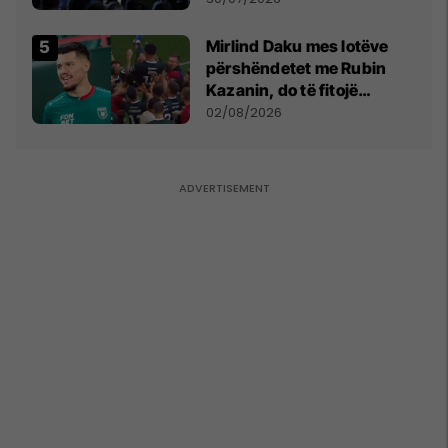
Mirlind Daku mes lotëve
përshëndetet me Rubin
Kazanin, do të fitojë
miliona te Spartak Moska
02/08/2026