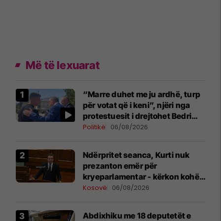
Më të lexuarat
“Marre duhet me ju ardhë, turp
për votat që i keni”, njëri nga
protestuesit i drejtohet Bedri
Hamzës
Politikë
06/08/2026
Ndërpritet seanca, Kurti nuk
prezanton emër për
kryeparlamentar - kërkon kohë
shtesë për marrëveshje politike
Kosovë
06/08/2026
Abdixhiku me 18 deputetët e