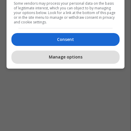
Plan B
Some vendors may process your personal data on the basis
of legitimate interest, which you can object to by managing
your options below. Look for a link at the bottom of this page
Po kërkoni mjek apo klinikë në
or in the site menu to manage or withdraw consent in privacy
and cookie settings.
Kosovë? Njihuni me
GjejeMjekun.com
GjejeMjekun
Consent
Manage options