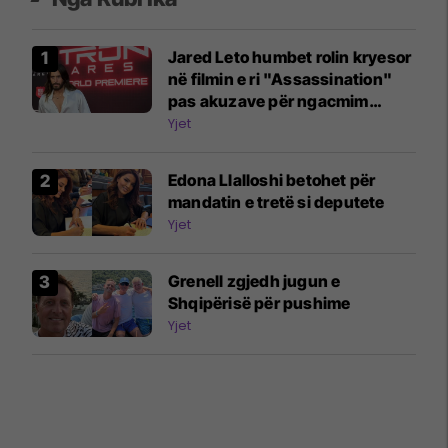
Jared Leto humbet rolin kryesor
në filmin e ri "Assassination"
pas akuzave për ngacmim
seksual
Yjet
Edona Llalloshi betohet për
mandatin e tretë si deputete
Yjet
Grenell zgjedh jugun e
Shqipërisë për pushime
Yjet