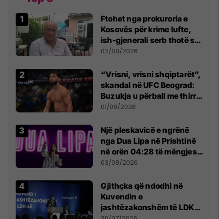
Ftohet nga prokuroria e
Kosovës për krime lufte,
ish-gjenerali serb thotë se
dikush e tradhtoi në
02/08/2026
Beograd
“Vrisni, vrisni shqiptarët”,
skandal në UFC Beograd:
Buzukja u përball me thirrje
anti-shqiptare nga
01/08/2026
tribunat
Një pleskavicë e ngrënë
nga Dua Lipa në Prishtinë
në orën 04:28 të mëngjesit
- dhe bota digjitale serbe
03/08/2026
shpall gjendjen e luftës
Gjithçka që ndodhi në
Kuvendin e
jashtëzakonshëm të LDK-
së
30/07/2026