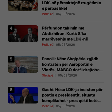
LDK-së përcaktojnë rrugëtimin
e përbashkët
Politikë
05/08/2026
Përfundon takimin me
Abdixhikun, Kurti: S'ka
marrëveshje me LDK-në
Politikë
05/08/2026
Pacolli: Nëse Shqipëria zgjidh
kontratën për Aeroportin e
Vlorës, MABCO do t’i drejtohet
arbitrazhit ndërkombëtar
Shqipëri
05/08/2026
Gashi: Nëse LDK-ja insiston për
postin e presidentit, situata
komplikohet - pres që të ketë
lëshim
Politikë
05/08/2026