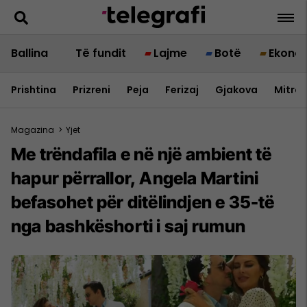
Ballina
Të fundit
Lajme
Botë
Ekono
Prishtina
Prizreni
Peja
Ferizaj
Gjakova
Mitrov
Magazina
>
Yjet
Me trëndafila e në një ambient të
hapur përrallor, Angela Martini
befasohet për ditëlindjen e 35-të
nga bashkëshorti i saj rumun