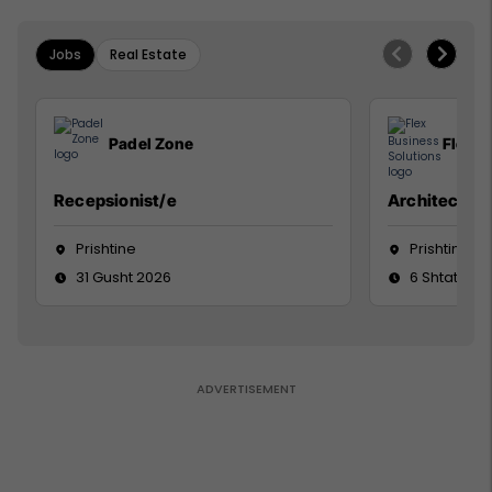
Jobs
Real Estate
Padel Zone
Flex B
Recepsionist/e
Architect
Prishtine
Prishtinë
31 Gusht 2026
6 Shtator 2