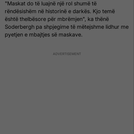
"Maskat do të luajnë një rol shumë të
rëndësishëm në historinë e darkës. Kjo temë
është thelbësore për mbrëmjen", ka thënë
Soderbergh pa shpjegime të mëtejshme lidhur me
pyetjen e mbajtjes së maskave.