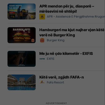
APR mendon për ju, diasporë –
mirësevini në shtëpi!
APR - Asistencë E Përgjithshme Rrugo
Hamburgeri ma kjut najher vjen këtë
verë në Burger King
Burger King
Me ju në çdo kilometër - EXFIS
EXFIS
Këtë verë, zgjidh FAFA-n
Fafa Resort