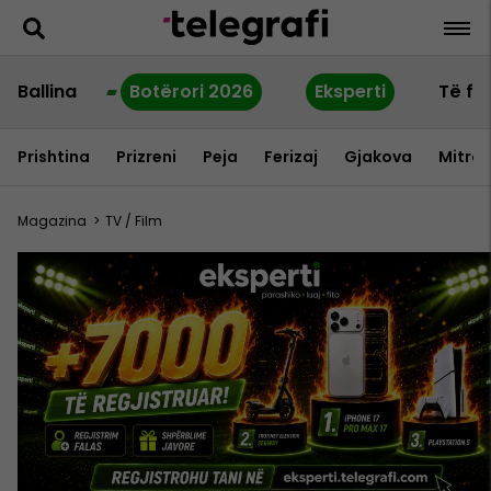
Ballina
Botërori 2026
Eksperti
Të fu
Prishtina
Prizreni
Peja
Ferizaj
Gjakova
Mitrov
Magazina
>
TV / Film