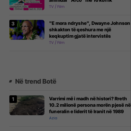
animuar “Arco” më 16 korrik
TV / Film
"E mora ndryshe", Dwayne Johnson
shkakton të qeshura me një
keqkuptim gjatë intervistës
TV / Film
Në trend Botë
Varrimi më i madh në histori? Rreth
10.2 milionë persona morën pjesë në
funeralin e liderit të Iranit në 1989
Azia