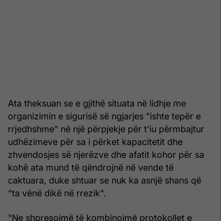
Ata theksuan se e gjithë situata në lidhje me
organizimin e sigurisë së ngjarjes "ishte tepër e
rrjedhshme" në një përpjekje për t'iu përmbajtur
udhëzimeve për sa i përket kapacitetit dhe
zhvendosjes së njerëzve dhe afatit kohor për sa
kohë ata mund të qëndrojnë në vende të
caktuara, duke shtuar se nuk ka asnjë shans që
“ta vënë dikë në rrezik".
"Ne shpresojmë të kombinojmë protokollet e