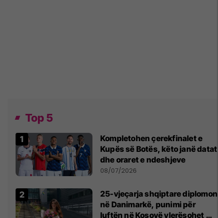
Top 5
Kompletohen çerekfinalet e
Kupës së Botës, këto janë datat
dhe oraret e ndeshjeve
08/07/2026
25-vjeçarja shqiptare diplomon
në Danimarkë, punimi për
luftën në Kosovë vlerësohet me