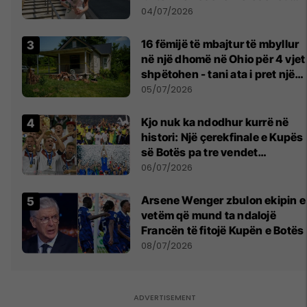
notën më të lartë
04/07/2026
16 fëmijë të mbajtur të mbyllur
në një dhomë në Ohio për 4 vjet
shpëtohen - tani ata i pret një
sfidë e madhe
05/07/2026
Kjo nuk ka ndodhur kurrë në
histori: Një çerekfinale e Kupës
së Botës pa tre vendet
legjendare të futbollit
06/07/2026
Arsene Wenger zbulon ekipin e
vetëm që mund ta ndalojë
Francën të fitojë Kupën e Botës
08/07/2026