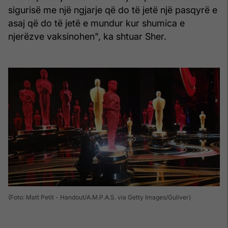
sigurisë me një ngjarje që do të jetë një pasqyrë e
asaj që do të jetë e mundur kur shumica e
njerëzve vaksinohen", ka shtuar Sher.
(Foto: Matt Petit - Handout/A.M.P.A.S. via Getty Images/Guliver)