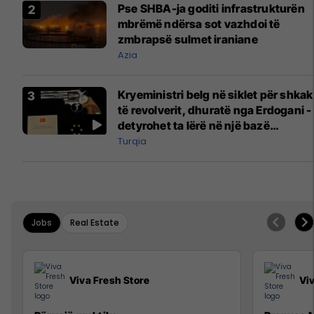
Pse SHBA-ja goditi infrastrukturën
mbrëmë ndërsa sot vazhdoi të
zmbrapsë sulmet iraniane
Azia
Kryeministri belg në siklet për shkak
të revolverit, dhuratë nga Erdogani -
detyrohet ta lërë në një bazë
ushtarake
Turqia
Jobs
Real Estate
Viva Fresh Store
Vi