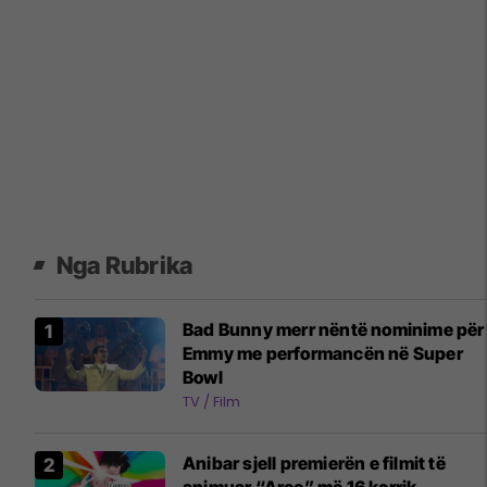
Nga Rubrika
Bad Bunny merr nëntë nominime për
Emmy me performancën në Super
Bowl
TV / Film
Anibar sjell premierën e filmit të