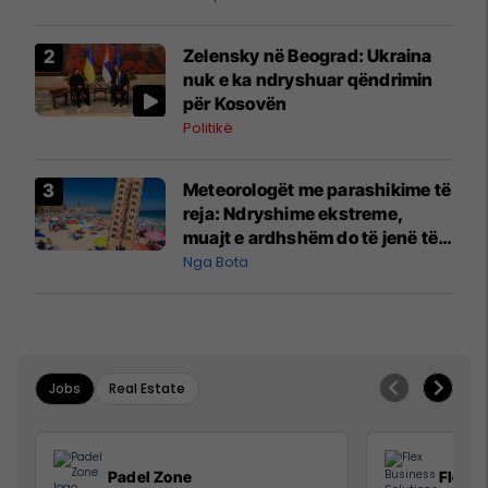
Zelensky në Beograd: Ukraina
nuk e ka ndryshuar qëndrimin
për Kosovën
Politikë
Meteorologët me parashikime të
reja: Ndryshime ekstreme,
muajt e ardhshëm do të jenë të
pazakontë
Nga Bota
Jobs
Real Estate
Padel Zone
Flex B