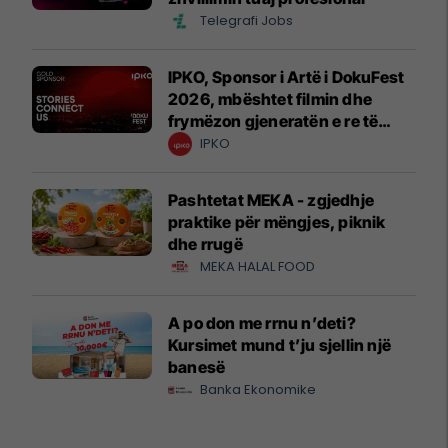
Telegrafi Jobs
IPKO, Sponsor i Artë i DokuFest
2026, mbështet filmin dhe
frymëzon gjeneratën e re të
krijuesve
IPKO
Pashtetat MEKA - zgjedhje
praktike për mëngjes, piknik
dhe rrugë
MEKA HALAL FOOD
A po don me rrnu n’deti?
Kursimet mund t’ju sjellin një
banesë
Banka Ekonomike