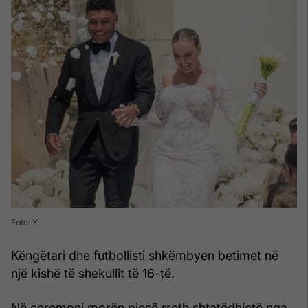
Foto: X
Këngëtari dhe futbollisti shkëmbyen betimet në
një kishë të shekullit të 16-të.
Në ceremoni morën pjesë rreth shtatëdhjetë nga