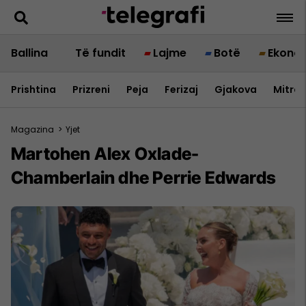
Ballina
Të fundit
Lajme
Botë
Ekono
Prishtina
Prizreni
Peja
Ferizaj
Gjakova
Mitrov
Magazina
>
Yjet
Martohen Alex Oxlade-
Chamberlain dhe Perrie Edwards