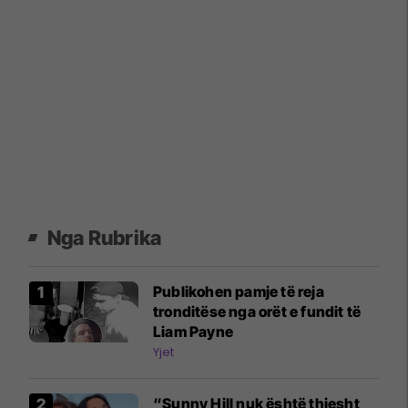
Nga Rubrika
Publikohen pamje të reja
tronditëse nga orët e fundit të
Liam Payne
Yjet
“Sunny Hill nuk është thjesht