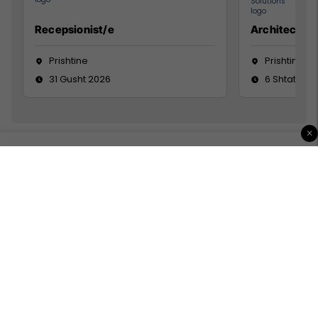
Recepsionist/e
Architect
Prishtine
Prishtinë
31 Gusht 2026
6 Shtator 2
×