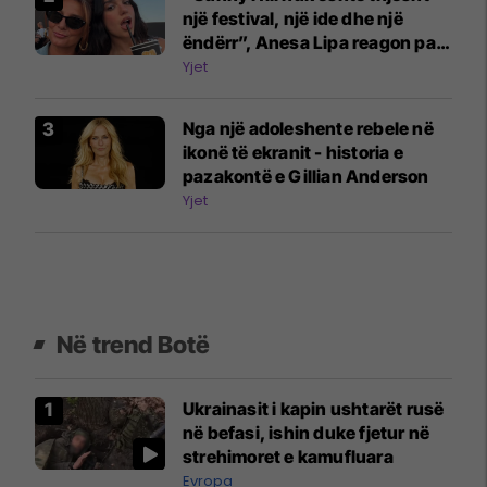
një festival, një ide dhe një
ëndërr”, Anesa Lipa reagon pas
përfundimit
Yjet
Nga një adoleshente rebele në
ikonë të ekranit - historia e
pazakontë e Gillian Anderson
Yjet
Në trend Botë
Ukrainasit i kapin ushtarët rusë
në befasi, ishin duke fjetur në
strehimoret e kamufluara
Evropa