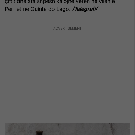
çiftit dhe ata shpesh kalojnë verën në vilën e
Perriet në Quinta do Lago.
/Telegrafi/