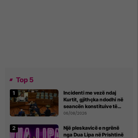
Top 5
Incidenti me vezë ndaj
Kurtit, gjithçka ndodhi në
seancën konstituive të
Kuvendit
06/08/2026
Një pleskavicë e ngrënë
nga Dua Lipa në Prishtinë