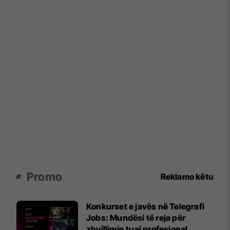
Promo
Reklamo këtu
Konkurset e javës në Telegrafi
Jobs: Mundësi të reja për
zhvillimin tuaj profesional