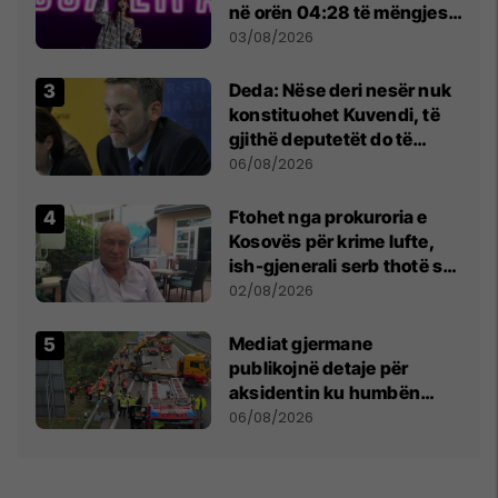
në orën 04:28 të mëngjesit
- dhe bota digjitale serbe
03/08/2026
shpall gjendjen e luftës
Deda: Nëse deri nesër nuk
konstituohet Kuvendi, të
gjithë deputetët do të
bëjnë shkelje të rëndë
06/08/2026
kushtetuese
Ftohet nga prokuroria e
Kosovës për krime lufte,
ish-gjenerali serb thotë se
dikush e tradhtoi në
02/08/2026
Beograd
Mediat gjermane
publikojnë detaje për
aksidentin ku humbën
jetën tre mërgimtarë nga
06/08/2026
Komogllava e Ferizajt