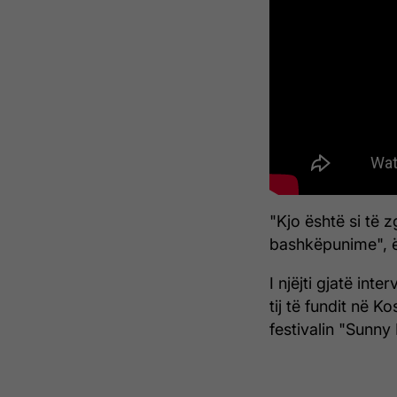
"Kjo është si të 
bashkëpunime", ë
I njëjti gjatë int
tij të fundit në K
festivalin "Sunny H