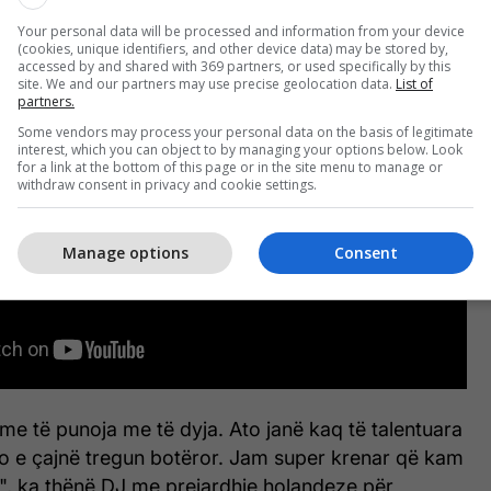
Your personal data will be processed and information from your device
(cookies, unique identifiers, and other device data) may be stored by,
accessed by and shared with 369 partners, or used specifically by this
site. We and our partners may use precise geolocation data.
List of
partners.
Some vendors may process your personal data on the basis of legitimate
interest, which you can object to by managing your options below. Look
for a link at the bottom of this page or in the site menu to manage or
withdraw consent in privacy and cookie settings.
Manage options
Consent
me të punoja me të dyja. Ato janë kaq të talentuara
po e çajnë tregun botëror. Jam super krenar që kam
", ka thënë DJ me prejardhje holandeze për