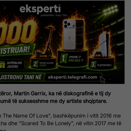
ror, Martin Garrix, ka në diskografinë e tij dy
më të suksesshme me dy artiste shqiptare.
In The Name Of Love", bashkëpunim i vitit 2016 me
ha dhe "Scared To Be Lonely", në vitin 2017 me të
pa.