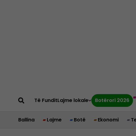
Të Fundit
Lajme lokale
Botërori 2026
Ballina
Lajme
Botë
Ekonomi
T