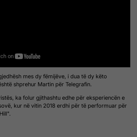
zgjedhësh mes dy fëmijëve, i dua të dy këto
shtë shprehur Martin për Telegrafin.
ervistës, ka folur gjithashtu edhe për eksperiencën e
osovë, kur në vitin 2018 erdhi për të performuar për
ill".