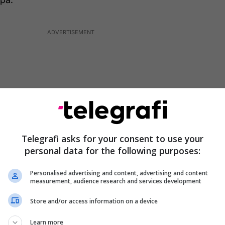
Telegrafi asks for your consent to use your
personal data for the following purposes:
Personalised advertising and content, advertising and content
measurement, audience research and services development
 një
intervistë ekskluzive për Telegrafin
, ka folur së
Store and/or access information on a device
dy bashkëpunime, të cilat kanë rezultuar shumë të
Learn more
vite.