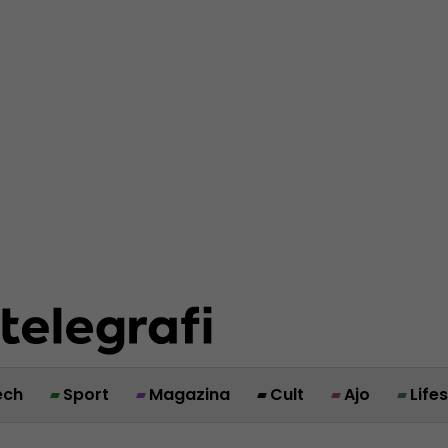
ech
Sport
Magazina
Cult
Ajo
Life