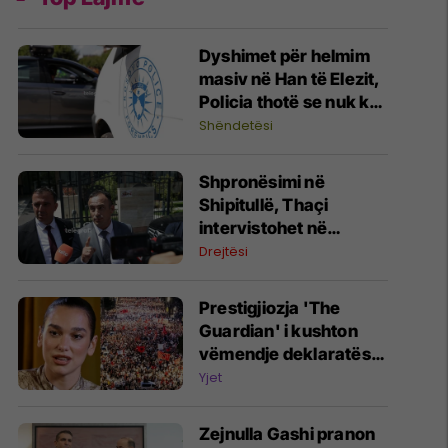
Dyshimet për helmim
masiv në Han të Elezit,
Policia thotë se nuk ka
pranuar kallëzim penal
Shëndetësi
Shpronësimi në
Shipitullë, Thaçi
intervistohet në
Prokurorinë Speciale:
Drejtësi
Ma përgatitën rivalët
politik, i bëj thirrje
Prestigjiozja 'The
prokurorisë ta hetojë
Guardian' i kushton
deri në fund
vëmendje deklaratës
së Dua Lipës për
Yjet
protestat kundër
projektit miliardësh në
Zejnulla Gashi pranon
Shqipëri