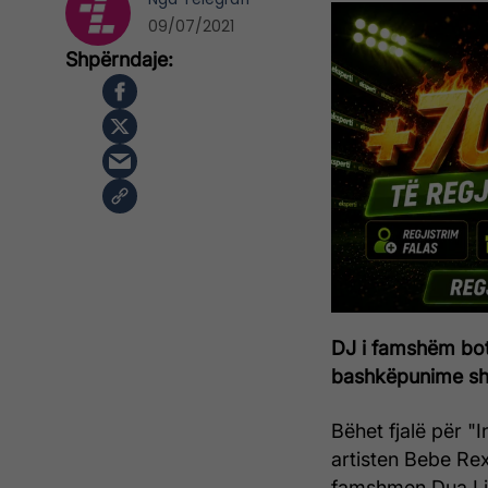
09/07/2021
DJ i famshëm botë
bashkëpunime shu
Bëhet fjalë për "
artisten Bebe Rex
famshmen Dua Li