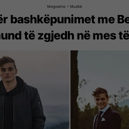
Magazina
>
Muzikë
 për bashkëpunimet me 
und të zgjedh në mes të