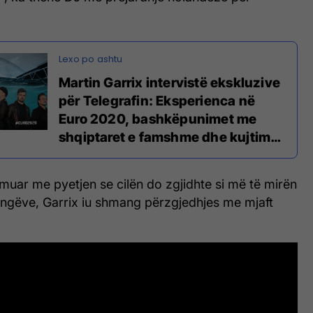
Martin Garrix intervistë ekskluzive
për Telegrafin: Eksperienca në
Euro 2020, bashkëpunimet me
shqiptaret e famshme dhe kujtimet
nga performanca në Kosovë
muar me pyetjen se cilën do zgjidhte si më të mirën
ngëve, Garrix iu shmang përzgjedhjes me mjaft