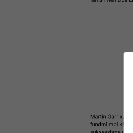
Martin Garrix, në
fundmi mbi këto 
suksesshme ndër 