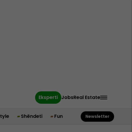
Eksperti
Jobs
Real Estate
style
Shëndeti
Fun
Newsletter