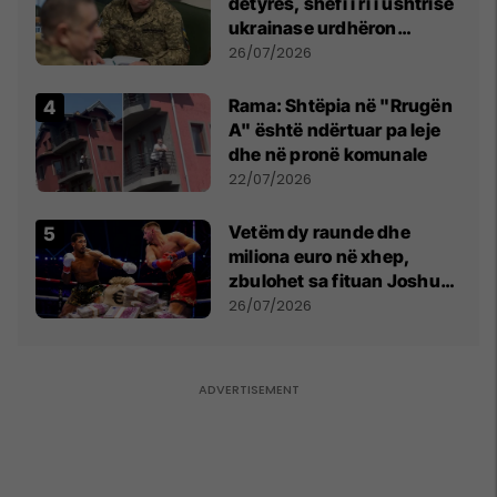
detyrës, shefi i ri i ushtrisë
ukrainase urdhëron
kontroll të madh
26/07/2026
Rama: Shtëpia në "Rrugën
A" është ndërtuar pa leje
dhe në pronë komunale
22/07/2026
Vetëm dy raunde dhe
miliona euro në xhep,
zbulohet sa fituan Joshua
e Prenga
26/07/2026