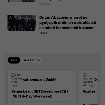
ngritën në ajër për të
Evropa
interceptuar fluturaken e Qatar
Airways që po shkonte drejt
Dritan Abazoviqi merret në
Mançesterit
pyetje për dhënien e shtetësisë
së nderit biznesmenit kosovar
Mali i Zi
Jobs
Real Estate
cpit comparit GmbH
Dardan
Senior Lead .NET Developer (C# /
Vozitës me K
.NET) 4-Day Workweek
Prishtinë