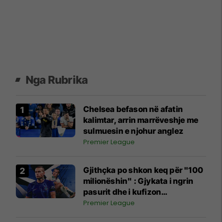
Nga Rubrika
Chelsea befason në afatin
kalimtar, arrin marrëveshje me
sulmuesin e njohur anglez
Premier League
Gjithçka po shkon keq për "100
milionëshin" : Gjykata i ngrin
pasurit dhe i kufizon
shpenzimet javore
Premier League