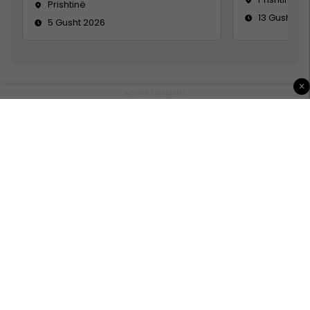
Prishtinë
13 Gusht 20
5 Gusht 2026
×