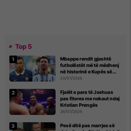
Top 5
Mbappe rendit gjashtë
futbollistët më të mëdhenj
në historinë e Kupës së
Botës, Messi mbetet i dyti
23/07/2026
Fjalët e para të Joshuas
pas fitores me nokaut ndaj
Kristian Prengës
26/07/2026
Pesë ditë pas marrjes së