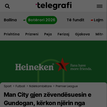
Ballina
Botërori 2026
Të fundit
Lajme
Prishtina
Prizreni
Peja
Ferizaj
Gjakova
Mitrov
Sport
>
Futboll
>
Ndërkombëtare
>
Premier League
Man City gjen zëvendësuesin e
Gundogan, kërkon njërin nga