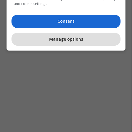
and cookie settings.
Ilkay Gundogan
Ac Milan
Transferimet
Serie A
Tijjani Reijnders
Man City
Premier League
Consent
Manage options