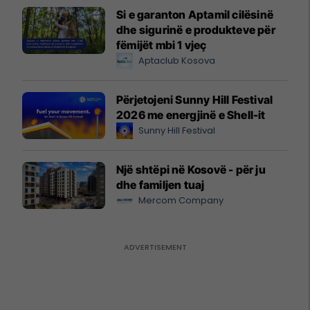
Si e garanton Aptamil cilësinë
dhe sigurinë e produkteve për
fëmijët mbi 1 vjeç
Aptaclub Kosova
Përjetojeni Sunny Hill Festival
2026 me energjinë e Shell-it
Sunny Hill Festival
Një shtëpi në Kosovë - për ju
dhe familjen tuaj
Mercom Company