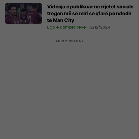
Videoja e publikuar në rrjetet sociale
tregon më së miri se çfarë po ndodh
te Man City
Liga e Kampionëve
12/12/2024