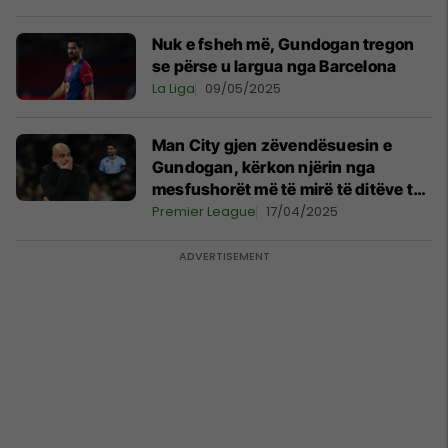
Nuk e fsheh më, Gundogan tregon
se përse u largua nga Barcelona
La Liga
09/05/2025
Man City gjen zëvendësuesin e
Gundogan, kërkon njërin nga
mesfushorët më të mirë të ditëve të
sotme
Premier League
17/04/2025