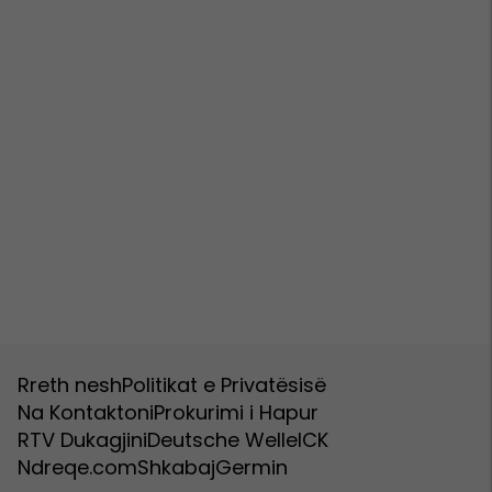
Rreth nesh
Politikat e Privatësisë
Na Kontaktoni
Prokurimi i Hapur
RTV Dukagjini
Deutsche Welle
ICK
Ndreqe.com
Shkabaj
Germin