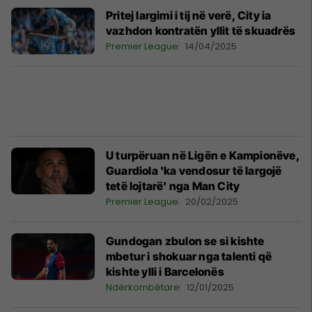
Pritej largimi i tij në verë, City ia
vazhdon kontratën yllit të skuadrës
Premier League
14/04/2025
U turpëruan në Ligën e Kampionëve,
Guardiola 'ka vendosur të largojë
tetë lojtarë' nga Man City
Premier League
20/02/2025
Gundogan zbulon se si kishte
mbetur i shokuar nga talenti që
kishte ylli i Barcelonës
Ndërkombëtare
12/01/2025