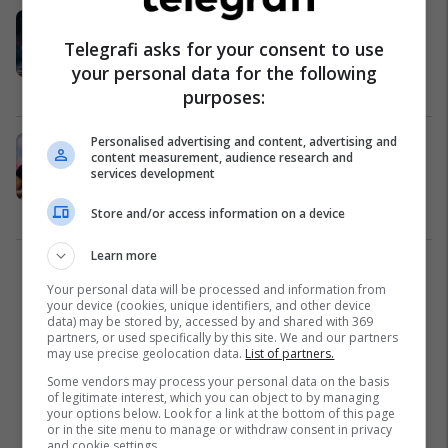
Guardiola për paraqitjen e
Gundogan në sfidën me Newcastle:
Telegrafi asks for your consent to use
Një nga më të këqijat që kam parë
your personal data for the following
prej tij në 8-9 vjet
Premier League
02/10/2024
purposes:
Personalised advertising and content, advertising and
Gundogan nuk hezitoi të zgjedh
content measurement, audience research and
mes Guardiolës dhe Kloppin,
services development
trajnerin që kishte ndikimin më të
madh tek ai
Ndërkombëtare
21/09/2024
Store and/or access information on a device
Learn more
1
Your personal data will be processed and information from
your device (cookies, unique identifiers, and other device
data) may be stored by, accessed by and shared with 369
partners, or used specifically by this site. We and our partners
may use precise geolocation data.
List of partners.
Some vendors may process your personal data on the basis
of legitimate interest, which you can object to by managing
your options below. Look for a link at the bottom of this page
or in the site menu to manage or withdraw consent in privacy
and cookie settings.