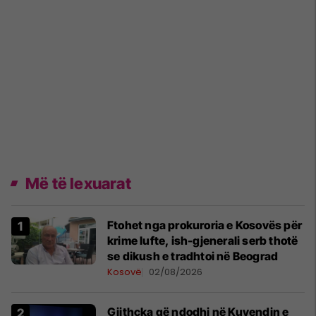
Më të lexuarat
Ftohet nga prokuroria e Kosovës për
krime lufte, ish-gjenerali serb thotë
se dikush e tradhtoi në Beograd
Kosovë
02/08/2026
Gjithçka që ndodhi në Kuvendin e