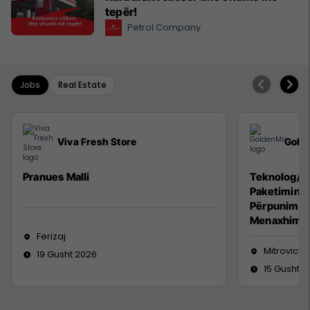
tepër!
Petrol Company
Jobs
Real Estate
Viva Fresh Store
Gold
Pranues Malli
Teknolog/e 
Paketimin e
Përpunimin 
Menaxhimin 
Ferizaj
Mitrovicë
19 Gusht 2026
15 Gusht 2