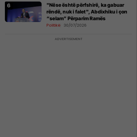
"Nëse është përfshirë, ka gabuar
rëndë, nuk i falet", Abdixhiku i çon
“selam” Përparim Ramës
Politikë
30/07/2026