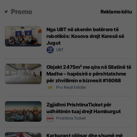
Promo
Reklamo këtu
Nga UBT në skenën botërore të
robotikës: Kosova drejt Koresë së
Jugut
UBT
Objekt 2475m² me qira në Sllatinë të
Madhe – hapësirë e përshtatshme
për zhvillimin e biznesit #16068
Pro Real Estate
Zgjidhni PrishtinaTicket për
udhëtimin tuaj drejt Hamburgut
Prishtina Ticket
Karburant cilësor dhe shumë më