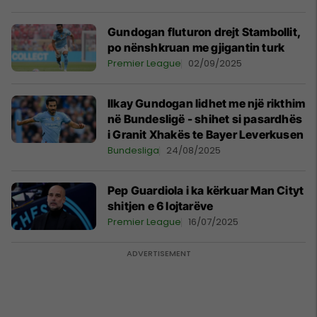
Gundogan fluturon drejt Stambollit,
po nënshkruan me gjigantin turk
Premier League
02/09/2025
Ilkay Gundogan lidhet me një rikthim
në Bundesligë - shihet si pasardhës
i Granit Xhakës te Bayer Leverkusen
Bundesliga
24/08/2025
Pep Guardiola i ka kërkuar Man Cityt
shitjen e 6 lojtarëve
Premier League
16/07/2025