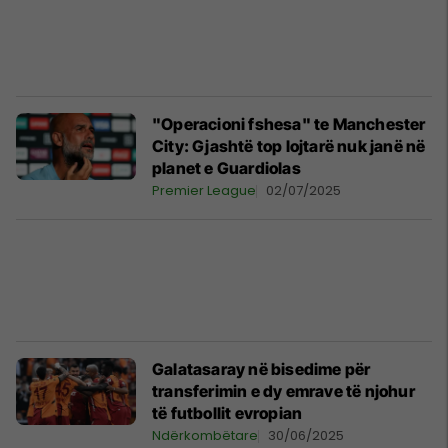
"Operacioni fshesa" te Manchester
City: Gjashtë top lojtarë nuk janë në
planet e Guardiolas
Premier League
02/07/2025
Galatasaray në bisedime për
transferimin e dy emrave të njohur
të futbollit evropian
Ndërkombëtare
30/06/2025