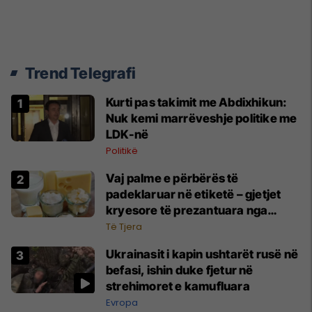
Trend Telegrafi
Kurti pas takimit me Abdixhikun:
Nuk kemi marrëveshje politike me
LDK-në
Politikë
Vaj palme e përbërës të
padeklaruar në etiketë – gjetjet
kryesore të prezantuara nga
AUV-i pas kontrollit në sektorin e
Të Tjera
qumështit
Ukrainasit i kapin ushtarët rusë në
befasi, ishin duke fjetur në
strehimoret e kamufluara
Evropa