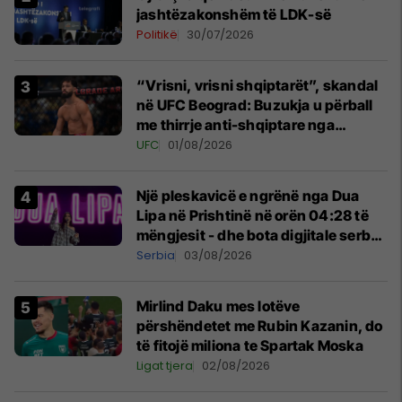
jashtëzakonshëm të LDK-së
Politikë
30/07/2026
“Vrisni, vrisni shqiptarët”, skandal
në UFC Beograd: Buzukja u përball
me thirrje anti-shqiptare nga
tribunat
UFC
01/08/2026
Një pleskavicë e ngrënë nga Dua
Lipa në Prishtinë në orën 04:28 të
mëngjesit - dhe bota digjitale serbe
shpall gjendjen e luftës
Serbia
03/08/2026
Mirlind Daku mes lotëve
përshëndetet me Rubin Kazanin, do
të fitojë miliona te Spartak Moska
Ligat tjera
02/08/2026