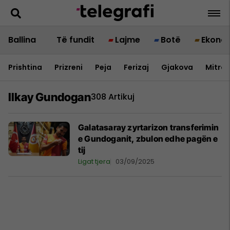
Ballina
Të fundit
Lajme
Botë
Ekono
Prishtina
Prizreni
Peja
Ferizaj
Gjakova
Mitrov
Ilkay Gundogan
308 Artikuj
Galatasaray zyrtarizon transferimin
e Gundoganit, zbulon edhe pagën e
tij
Ligat tjera
03/09/2025