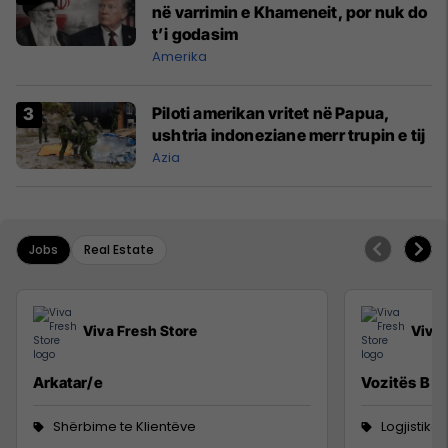
në varrimin e Khameneit, por nuk do
t’i godasim
Amerika
Piloti amerikan vritet në Papua,
ushtria indoneziane merr trupin e tij
Azia
Jobs
Real Estate
Viva Fresh Store
Viva 
Arkatar/e
Vozitës B
Shërbime te Klientëve
Logjistikë