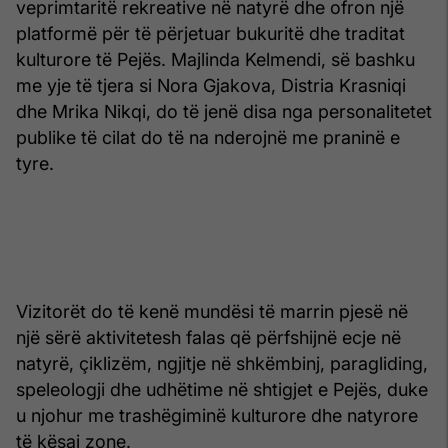
veprimtaritë rekreative në natyrë dhe ofron një
platformë për të përjetuar bukuritë dhe traditat
kulturore të Pejës. Majlinda Kelmendi, së bashku
me yje të tjera si Nora Gjakova, Distria Krasniqi
dhe Mrika Nikqi, do të jenë disa nga personalitetet
publike të cilat do të na nderojnë me praninë e
tyre.
Vizitorët do të kenë mundësi të marrin pjesë në
një sërë aktivitetesh falas që përfshijnë ecje në
natyrë, çiklizëm, ngjitje në shkëmbinj, paragliding,
speleologji dhe udhëtime në shtigjet e Pejës, duke
u njohur me trashëgiminë kulturore dhe natyrore
të kësaj zone.