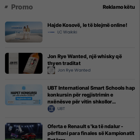
Promo
Reklamo këtu
Hajde Kosovë, le të blejmë online!
LC Waikiki
Jon Rye Wanted, një whisky që
thyen traditat
Jon Rye Wanted
UBT International Smart Schools hap
konkursin për regjistrimin e
nxënësve për vitin shkollor
2026/2027
UBT
Oferta e Renault s'ka të ndalur -
përfitoni para finales së Kampionatit
Botëror