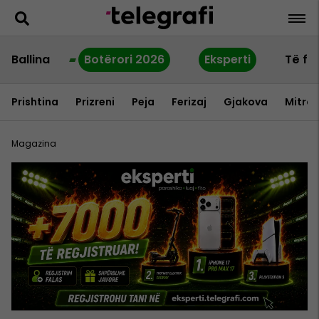
Ballina
Botërori 2026
Eksperti
Të fu
Prishtina
Prizreni
Peja
Ferizaj
Gjakova
Mitrov
Magazina