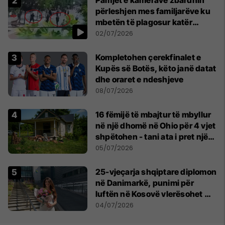
përleshjen mes familjarëve ku
mbetën të plagosur katër
persona
02/07/2026
Kompletohen çerekfinalet e
Kupës së Botës, këto janë datat
dhe oraret e ndeshjeve
08/07/2026
16 fëmijë të mbajtur të mbyllur
në një dhomë në Ohio për 4 vjet
shpëtohen - tani ata i pret një
sfidë e madhe
05/07/2026
25-vjeçarja shqiptare diplomon
në Danimarkë, punimi për
luftën në Kosovë vlerësohet me
notën më të lartë
04/07/2026