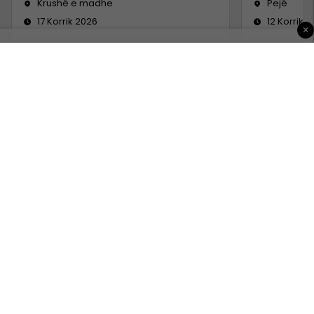
Krushë e madhe
Pejë
17 Korrik 2026
12 Korrik 
×