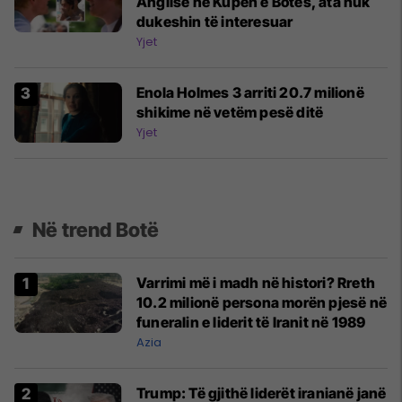
Anglisë në Kupën e Botës, ata nuk
dukeshin të interesuar
Yjet
Enola Holmes 3 arriti 20.7 milionë
shikime në vetëm pesë ditë
Yjet
Në trend Botë
Varrimi më i madh në histori? Rreth
10.2 milionë persona morën pjesë në
funeralin e liderit të Iranit në 1989
Azia
Trump: Të gjithë liderët iranianë janë