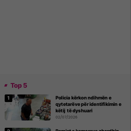
Top 5
Policia kërkon ndihmën e
qytetarëve për identifikimin e
këtij të dyshuari
02/07/2026
Pamjet e kamerave zbardhin