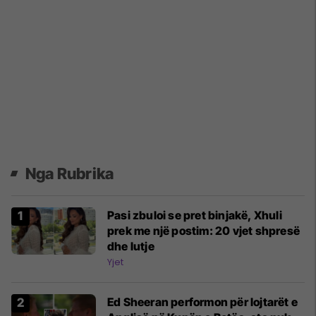
Nga Rubrika
Pasi zbuloi se pret binjakë, Xhuli
prek me një postim: 20 vjet shpresë
dhe lutje
Yjet
Ed Sheeran performon për lojtarët e