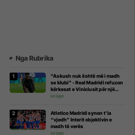
Nga Rubrika
"Askush nuk është më i madh
se klubi" - Real Madridi refuzon
kërkesat e Viniciusit për një
kontratë të re
La Liga
Atletico Madridi synon t’ia
“vjedh” Interit objektivin e
madh të verës
La Liga