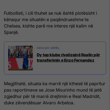
Futbollisti, i cili thuhet se nuk është plotësisht i
kënaqur me situatën e paqëndrueshme te
Chelsea, kishte parë me interes një kalim në
Spanjë.
Dy top klube rivalizojnë Realin për
transferimin e Enzo Fernandez
Megjithatë, situata ka marrë një kthesë të papritur
pas raportimeve se Jose Mourinho mund të jetë
zgjedhur për të marrë drejtimin e Real Madridit,
duke zëvendësuar Alvaro Arbeloa.