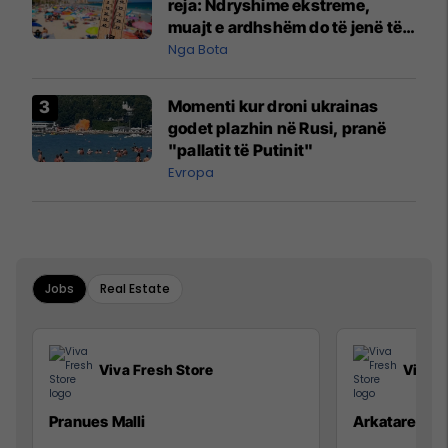
reja: Ndryshime ekstreme,
muajt e ardhshëm do të jenë të
pazakontë
Nga Bota
Momenti kur droni ukrainas
godet plazhin në Rusi, pranë
"pallatit të Putinit"
Evropa
Jobs
Real Estate
Viva Fresh Store
Viva F
Pranues Malli
Arkatare