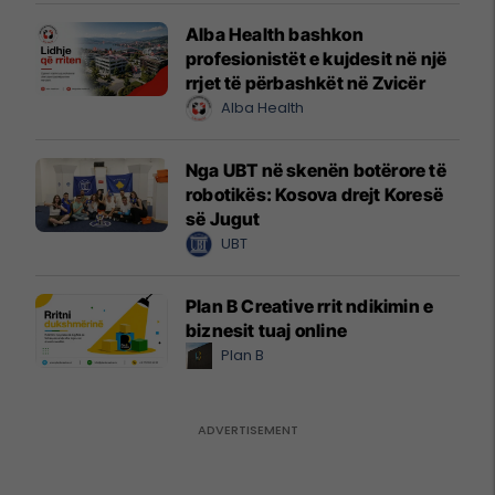
Alba Health bashkon
profesionistët e kujdesit në një
rrjet të përbashkët në Zvicër
Alba Health
Nga UBT në skenën botërore të
robotikës: Kosova drejt Koresë
së Jugut
UBT
Plan B Creative rrit ndikimin e
biznesit tuaj online
Plan B