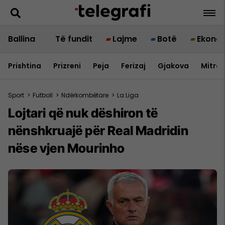
Ballina
Të fundit
Lajme
Botë
Ekono
Prishtina
Prizreni
Peja
Ferizaj
Gjakova
Mitrov
Sport
>
Futboll
>
Ndërkombëtare
>
La Liga
Lojtari që nuk dëshiron të
nënshkruajë për Real Madridin
nëse vjen Mourinho