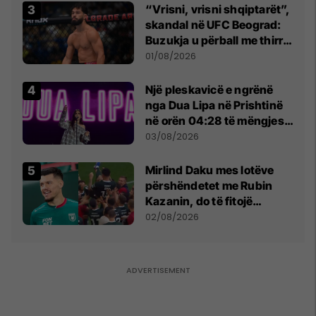
“Vrisni, vrisni shqiptarët”,
skandal në UFC Beograd:
Buzukja u përball me thirrje
anti-shqiptare nga
01/08/2026
tribunat
Një pleskavicë e ngrënë
nga Dua Lipa në Prishtinë
në orën 04:28 të mëngjesit
- dhe bota digjitale serbe
03/08/2026
shpall gjendjen e luftës
Mirlind Daku mes lotëve
përshëndetet me Rubin
Kazanin, do të fitojë
miliona te Spartak Moska
02/08/2026