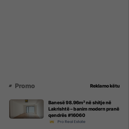
Promo
Reklamo këtu
Banesë 98.96m² në shitje në
Lakrishtë – banim modern pranë
qendrës #16060
Pro Real Estate