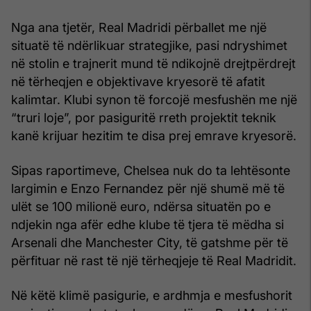
Nga ana tjetër, Real Madridi përballet me një
situatë të ndërlikuar strategjike, pasi ndryshimet
në stolin e trajnerit mund të ndikojnë drejtpërdrejt
në tërheqjen e objektivave kryesorë të afatit
kalimtar. Klubi synon të forcojë mesfushën me një
“truri loje”, por pasiguritë rreth projektit teknik
kanë krijuar hezitim te disa prej emrave kryesorë.
Sipas raportimeve, Chelsea nuk do ta lehtësonte
largimin e Enzo Fernandez për një shumë më të
ulët se 100 milionë euro, ndërsa situatën po e
ndjekin nga afër edhe klube të tjera të mëdha si
Arsenali dhe Manchester City, të gatshme për të
përfituar në rast të një tërheqjeje të Real Madridit.
Në këtë klimë pasigurie, e ardhmja e mesfushorit