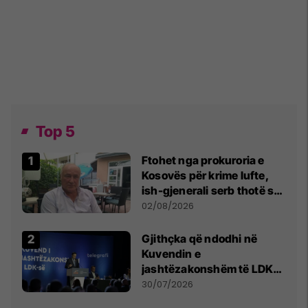
Top 5
Ftohet nga prokuroria e
Kosovës për krime lufte,
ish-gjenerali serb thotë se
dikush e tradhtoi në
02/08/2026
Beograd
Gjithçka që ndodhi në
Kuvendin e
jashtëzakonshëm të LDK-
së
30/07/2026