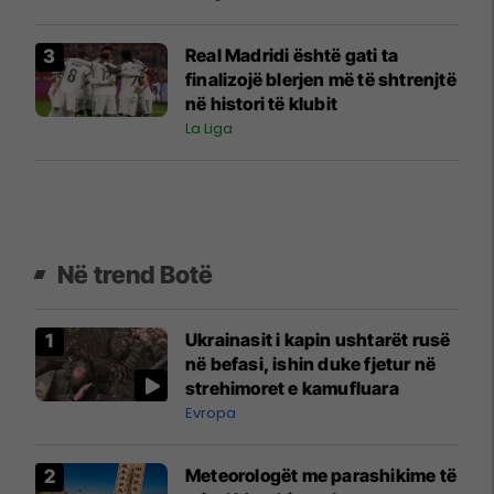
Real Madridi është gati ta
finalizojë blerjen më të shtrenjtë
në histori të klubit
La Liga
Në trend Botë
Ukrainasit i kapin ushtarët rusë
në befasi, ishin duke fjetur në
strehimoret e kamufluara
Evropa
Meteorologët me parashikime të