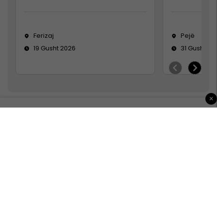
Ferizaj
Pejë
19 Gusht 2026
31 Gusht 20
×