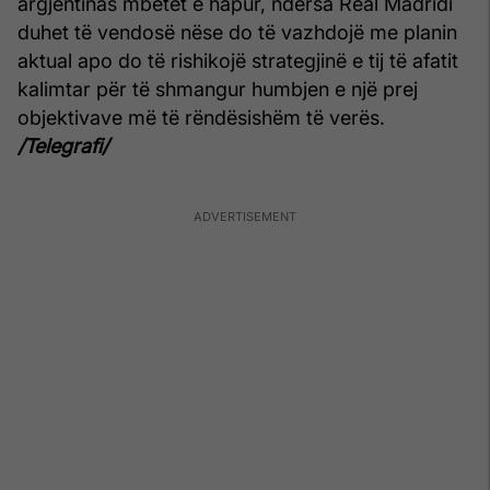
argjentinas mbetet e hapur, ndërsa Real Madridi
duhet të vendosë nëse do të vazhdojë me planin
aktual apo do të rishikojë strategjinë e tij të afatit
kalimtar për të shmangur humbjen e një prej
objektivave më të rëndësishëm të verës.
/Telegrafi/