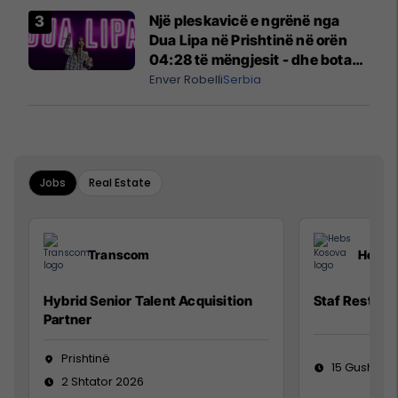
Një pleskavicë e ngrënë nga
Dua Lipa në Prishtinë në orën
04:28 të mëngjesit - dhe bota
digjitale serbe shpall gjendjen e
Enver Robelli
Serbia
luftës
Jobs
Real Estate
Transcom
Hebs 
Hybrid Senior Talent Acquisition
Staf Restora
Partner
Prishtinë
15 Gusht 20
2 Shtator 2026