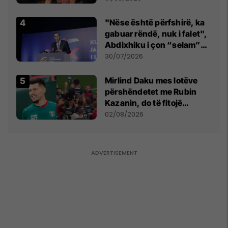
tribunat
"Nëse është përfshirë, ka
gabuar rëndë, nuk i falet",
Abdixhiku i çon “selam”
Përparim Ramës
30/07/2026
Mirlind Daku mes lotëve
përshëndetet me Rubin
Kazanin, do të fitojë
miliona te Spartak Moska
02/08/2026