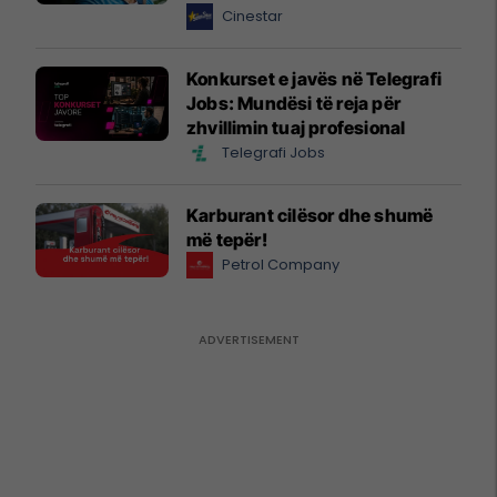
Cinestar
Konkurset e javës në Telegrafi
Jobs: Mundësi të reja për
zhvillimin tuaj profesional
Telegrafi Jobs
Karburant cilësor dhe shumë
më tepër!
Petrol Company