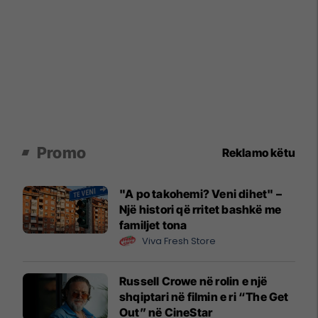
Promo
Reklamo këtu
"A po takohemi? Veni dihet" –
Një histori që rritet bashkë me
familjet tona
Viva Fresh Store
Russell Crowe në rolin e një
shqiptari në filmin e ri “The Get
Out” në CineStar