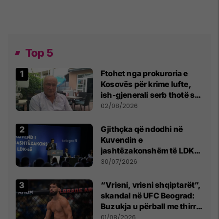
Top 5
Ftohet nga prokuroria e
Kosovës për krime lufte,
ish-gjenerali serb thotë se
dikush e tradhtoi në
02/08/2026
Beograd
Gjithçka që ndodhi në
Kuvendin e
jashtëzakonshëm të LDK-
së
30/07/2026
“Vrisni, vrisni shqiptarët”,
skandal në UFC Beograd:
Buzukja u përball me thirrje
anti-shqiptare nga
01/08/2026