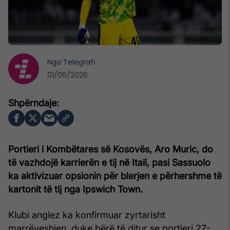
Nga
Telegrafi
01/06/2026
Portieri i Kombëtares së Kosovës, Aro Muric, do
të vazhdojë karrierën e tij në Itali, pasi Sassuolo
ka aktivizuar opsionin për blerjen e përhershme të
kartonit të tij nga Ipswich Town.
Klubi anglez ka konfirmuar zyrtarisht
marrëveshjen, duke bërë të ditur se portieri 27-