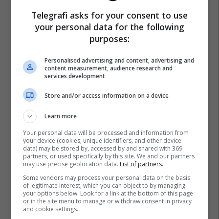
Telegrafi asks for your consent to use
your personal data for the following
purposes:
Personalised advertising and content, advertising and
content measurement, audience research and
services development
Store and/or access information on a device
Learn more
Your personal data will be processed and information from
your device (cookies, unique identifiers, and other device
data) may be stored by, accessed by and shared with 369
partners, or used specifically by this site. We and our partners
may use precise geolocation data.
List of partners.
Some vendors may process your personal data on the basis
of legitimate interest, which you can object to by managing
your options below. Look for a link at the bottom of this page
Arijanet Muric
Sassuolo
Ipswich Town
or in the site menu to manage or withdraw consent in privacy
and cookie settings.
Transferimet
Serie A
Premier League