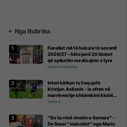
Nga Rubrika
Fanellat më të bukura të sezonit
2026/27 – këto janë 20 klubet
që spikatën me dizajnin e tyre
Ndërkombëtare
Interi kërkon ta heq qafe
Kristjan Asllanin - ia ofron në
marrëveshje shkëmbimi klubit
të madh saudit
Serie A
“Do ta rrisë nivelin e Genoas” -
De Rossi “mahnitet” nga Mario