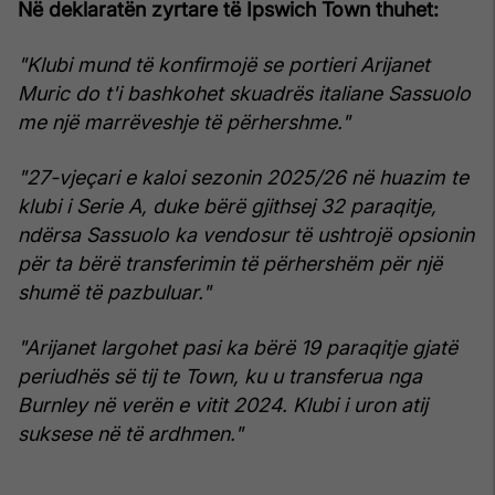
Në deklaratën zyrtare të Ipswich Town thuhet:
"Klubi mund të konfirmojë se portieri Arijanet
Muric do t'i bashkohet skuadrës italiane Sassuolo
me një marrëveshje të përhershme."
"27-vjeçari e kaloi sezonin 2025/26 në huazim te
klubi i Serie A, duke bërë gjithsej 32 paraqitje,
ndërsa Sassuolo ka vendosur të ushtrojë opsionin
për ta bërë transferimin të përhershëm për një
shumë të pazbuluar."
"Arijanet largohet pasi ka bërë 19 paraqitje gjatë
periudhës së tij te Town, ku u transferua nga
Burnley në verën e vitit 2024. Klubi i uron atij
suksese në të ardhmen."