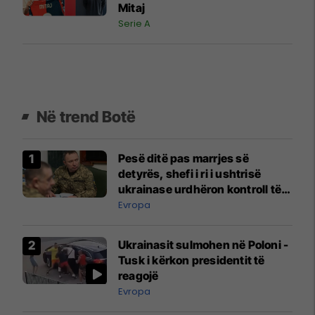
Mitaj
Serie A
Në trend Botë
Pesë ditë pas marrjes së
detyrës, shefi i ri i ushtrisë
ukrainase urdhëron kontroll të
madh
Evropa
Ukrainasit sulmohen në Poloni -
Tusk i kërkon presidentit të
reagojë
Evropa