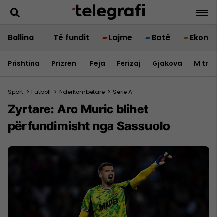
Ballina
Të fundit
Lajme
Botë
Ekono
Prishtina
Prizreni
Peja
Ferizaj
Gjakova
Mitrov
Sport
>
Futboll
>
Ndërkombëtare
>
Serie A
Zyrtare: Aro Muric blihet
përfundimisht nga Sassuolo