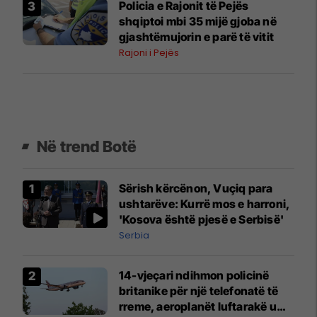
Policia e Rajonit të Pejës
shqiptoi mbi 35 mijë gjoba në
gjashtëmujorin e parë të vitit
Rajoni i Pejës
Në trend Botë
Sërish kërcënon, Vuçiq para
ushtarëve: Kurrë mos e harroni,
'Kosova është pjesë e Serbisë'
Serbia
14-vjeçari ndihmon policinë
britanike për një telefonatë të
rreme, aeroplanët luftarakë u