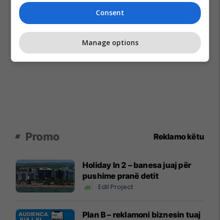
Consent
Manage options
Promo
Reklamo këtu
Holiday In 2 – banesa juaj për
pushime pranë detit
Edil Project
Plan B – reklamoni biznesin tuaj