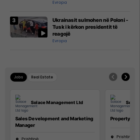
ngritën në ajër për të
Evropa
interceptuar fluturaken e Qatar
Airways që po shkonte drejt
Ukrainasit sulmohen në Poloni -
Mançesterit
Tusk i kërkon presidentit të
reagojë
Evropa
Jobs
Real Estate
Solace Management Ltd
Solac
Sales Development and Marketing
Property Ma
Manager
Prishtinë
Prishtinë