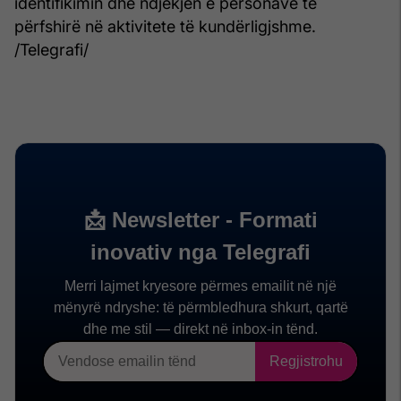
identifikimin dhe ndjekjen e personave të
përfshirë në aktivitete të kundërligjshme.
/Telegrafi/