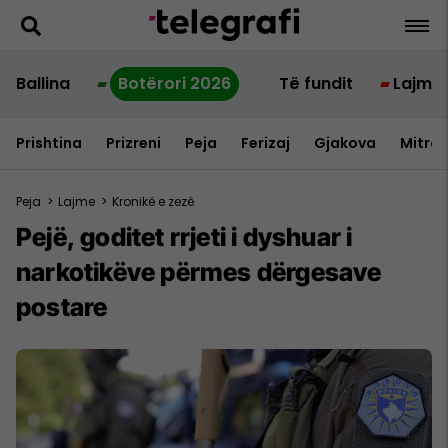
Ballina
Botërori 2026
Të fundit
Lajme
Prishtina
Prizreni
Peja
Ferizaj
Gjakova
Mitrov
Peja
>
Lajme
>
Kronikë e zezë
Pejë, goditet rrjeti i dyshuar i
narkotikëve përmes dërgesave
postare