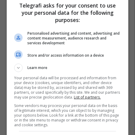
Telegrafi asks for your consent to use
Prokuroria Themelore E Pejës
Substanca Narkotike
your personal data for the following
Arrestim
purposes:
Personalised advertising and content, advertising and
content measurement, audience research and
services development
Store and/or access information on a device
Learn more
Your personal data will be processed and information from
your device (cookies, unique identifiers, and other device
data) may be stored by, accessed by and shared with 369
partners, or used specifically by this site. We and our partners
may use precise geolocation data.
List of partners.
Some vendors may process your personal data on the basis
of legitimate interest, which you can object to by managing
your options below. Look for a link at the bottom of this page
or in the site menu to manage or withdraw consent in privacy
and cookie settings.