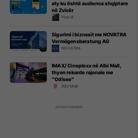
aty ku është audienca shqiptare
në Zvicër
Plan B
Sigurimi i biznesit me NOVATRA
Vermögensberatung AG
NOVATRA
IMAX/ Cineplexx në Albi Mall,
thyen rekorde rajonale me
"Odisea"
Albi Mall