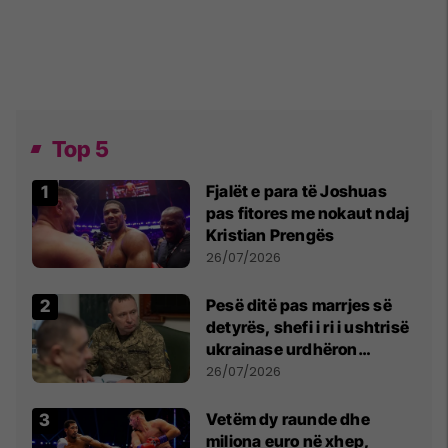
Top 5
Fjalët e para të Joshuas
pas fitores me nokaut ndaj
Kristian Prengës
26/07/2026
Pesë ditë pas marrjes së
detyrës, shefi i ri i ushtrisë
ukrainase urdhëron
kontroll të madh
26/07/2026
Vetëm dy raunde dhe
miliona euro në xhep,