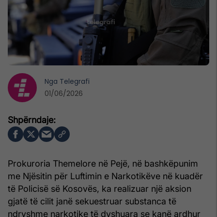
Nga
Telegrafi
01/06/2026
Prokuroria Themelore në Pejë, në bashkëpunim
me Njësitin për Luftimin e Narkotikëve në kuadër
të Policisë së Kosovës, ka realizuar një aksion
gjatë të cilit janë sekuestruar substanca të
ndryshme narkotike të dyshuara se kanë ardhur