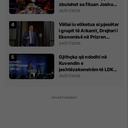
zbulohet sa fituan Joshua
e Prenga
26/07/2026
Vëllai iu etiketua si pjesëtar
i grupit të Arkanit, Drejtori i
Ekonomisë në Prizren
mohon pretendimet
24/07/2026
Gjithçka që ndodhi në
Kuvendin e
jashtëzakonshëm të LDK-
së
30/07/2026