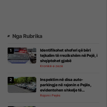
Nga Rubrika
Identifikohet shoferi që bëri
tejkalim të rrezikshëm në Pejë, i
shqiptohet gjobë
Kronikë e zezë
Inspektim në disa auto-
parkingje në rajonin e Pejës,
evidentohen shkelje të
ndryshme
Rajoni i Pejës