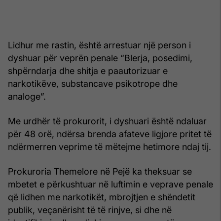
Lidhur me rastin, është arrestuar një person i
dyshuar për veprën penale “Blerja, posedimi,
shpërndarja dhe shitja e paautorizuar e
narkotikëve, substancave psikotrope dhe
analoge”.
Me urdhër të prokurorit, i dyshuari është ndaluar
për 48 orë, ndërsa brenda afateve ligjore pritet të
ndërmerren veprime të mëtejme hetimore ndaj tij.
Prokuroria Themelore në Pejë ka theksuar se
mbetet e përkushtuar në luftimin e veprave penale
që lidhen me narkotikët, mbrojtjen e shëndetit
publik, veçanërisht të të rinjve, si dhe në