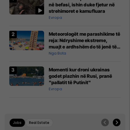
në befasi, ishin duke fjetur në
strehimoret e kamufluara
Evropa
Meteorologët me parashikime të
reja: Ndryshime ekstreme,
muajt e ardhshëm do të jenë të
pazakontë
Nga Bota
Momenti kur droni ukrainas
godet plazhin në Rusi, pranë
"pallatit të Putinit"
Evropa
Jobs
Real Estate