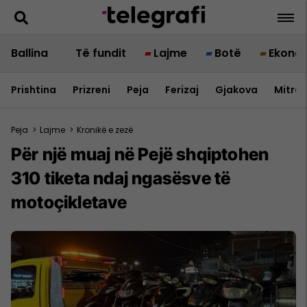
Ballina
Të fundit
Lajme
Botë
Ekono
Prishtina
Prizreni
Peja
Ferizaj
Gjakova
Mitrov
Peja
>
Lajme
>
Kronikë e zezë
Për një muaj në Pejë shqiptohen
310 tiketa ndaj ngasësve të
motoçikletave