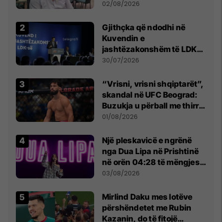
dikush e tradhtoi në
02/08/2026
Beograd
Gjithçka që ndodhi në
Kuvendin e
jashtëzakonshëm të LDK-
së
30/07/2026
“Vrisni, vrisni shqiptarët”,
skandal në UFC Beograd:
Buzukja u përball me thirrje
anti-shqiptare nga
01/08/2026
tribunat
Një pleskavicë e ngrënë
nga Dua Lipa në Prishtinë
në orën 04:28 të mëngjesit
- dhe bota digjitale serbe
03/08/2026
shpall gjendjen e luftës
Mirlind Daku mes lotëve
përshëndetet me Rubin
Kazanin, do të fitojë