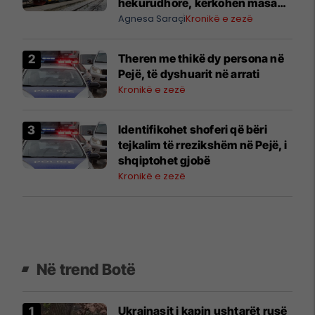
hekurudhore, kërkohen masa
urgjente për sigurinë në
Agnesa Saraçi
Kronikë e zezë
vendkalime
Theren me thikë dy persona në
Pejë, të dyshuarit në arrati
Kronikë e zezë
Identifikohet shoferi që bëri
tejkalim të rrezikshëm në Pejë, i
shqiptohet gjobë
Kronikë e zezë
Në trend Botë
Ukrainasit i kapin ushtarët rusë