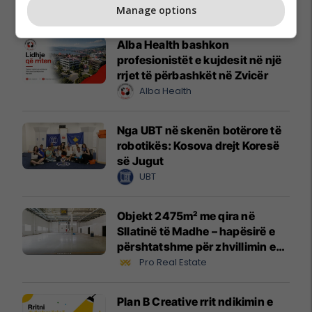
Promo
Reklamo këtu
Manage options
Alba Health bashkon
profesionistët e kujdesit në një
rrjet të përbashkët në Zvicër
Alba Health
Nga UBT në skenën botërore të
robotikës: Kosova drejt Koresë
së Jugut
UBT
Objekt 2475m² me qira në
Sllatinë të Madhe – hapësirë e
përshtatshme për zhvillimin e
biznesit #16068
Pro Real Estate
Plan B Creative rrit ndikimin e