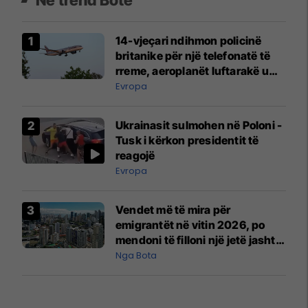
14-vjeçari ndihmon policinë
britanike për një telefonatë të
rreme, aeroplanët luftarakë u
ngritën në ajër për të
Evropa
interceptuar fluturaken e Qatar
Airways që po shkonte drejt
Ukrainasit sulmohen në Poloni -
Mançesterit
Tusk i kërkon presidentit të
reagojë
Evropa
Vendet më të mira për
emigrantët në vitin 2026, po
mendoni të filloni një jetë jashtë
vendit?
Nga Bota