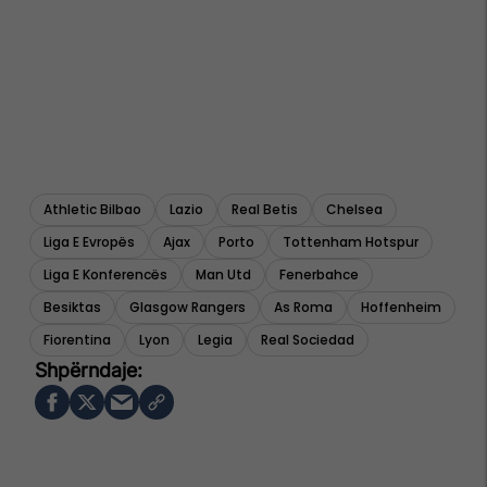
Athletic Bilbao
Lazio
Real Betis
Chelsea
Liga E Evropës
Ajax
Porto
Tottenham Hotspur
Liga E Konferencës
Man Utd
Fenerbahce
Besiktas
Glasgow Rangers
As Roma
Hoffenheim
Fiorentina
Lyon
Legia
Real Sociedad