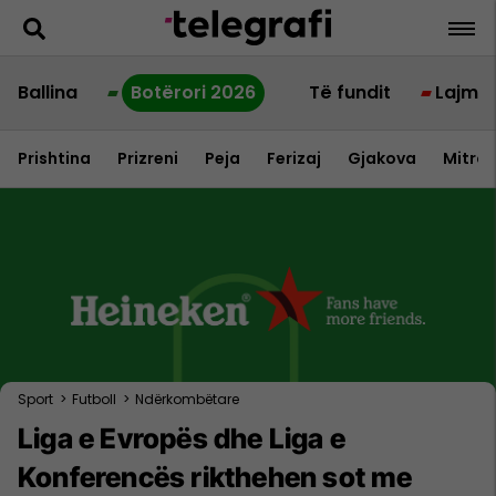
Ballina
Botërori 2026
Të fundit
Lajme
Prishtina
Prizreni
Peja
Ferizaj
Gjakova
Mitrov
Sport
>
Futboll
>
Ndërkombëtare
Liga e Evropës dhe Liga e
Konferencës rikthehen sot me