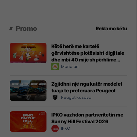
Promo
Reklamo këtu
Këtë herë me kartelë
gërvishtëse plotësisht digjitale
dhe mbi 40 mijë shpërblime
instant!
Meridian
Zgjidhni një nga katër modelet
tuaja të preferuara Peugeot
Peugot Kosova
IPKO vazhdon partneritetin me
Sunny Hill Festival 2026
IPKO