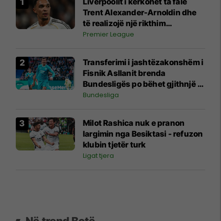
Liverpoolit i kërkohet ta falë
Trent Alexander-Arnoldin dhe
të realizojë një rikthim
sensacional në "Anfield"
Premier League
Transferimi i jashtëzakonshëm i
Fisnik Asllanit brenda
Bundesligës po bëhet gjithnjë e
më konkret - detajet e fundit
Bundesliga
Milot Rashica nuk e pranon
largimin nga Besiktasi - refuzon
klubin tjetër turk
Ligat tjera
Në trend Botë