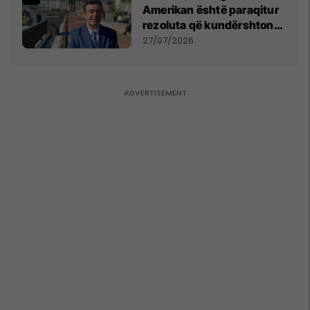
Amerikan është paraqitur
rezoluta që kundërshton
mbajtjen e Asamblesë
27/07/2026
Parlamentare të OSBE-së
në Beograd