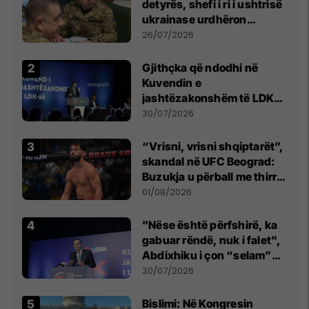
detyrës, shefi i ri i ushtrisë
ukrainase urdhëron
kontroll të madh
26/07/2026
Gjithçka që ndodhi në
Kuvendin e
jashtëzakonshëm të LDK-
së
30/07/2026
“Vrisni, vrisni shqiptarët”,
skandal në UFC Beograd:
Buzukja u përball me thirrje
anti-shqiptare nga
01/08/2026
tribunat
"Nëse është përfshirë, ka
gabuar rëndë, nuk i falet",
Abdixhiku i çon “selam”
Përparim Ramës
30/07/2026
Bislimi: Në Kongresin