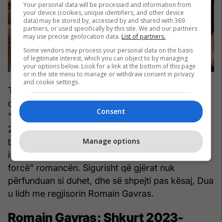
Your personal data will be processed and information from
your device (cookies, unique identifiers, and other device
data) may be stored by, accessed by and shared with 369
partners, or used specifically by this site. We and our partners
may use precise geolocation data.
List of partners.
Some vendors may process your personal data on the basis
of legitimate interest, which you can object to by managing
your options below. Look for a link at the bottom of this page
or in the site menu to manage or withdraw consent in privacy
and cookie settings.
Tabloidi amerikan "Page Six" raportoi që Jack
dhe Dua filluan të takoheshin pasi u takuan në
Consent
"Variety Hitmakers Brunch" në nëntor të vitit
2022, ku ajo u bë "shumë e çmendur" pas tij. Një
Manage options
burim i tha gazetës që Jack ishte "shumë i
interesuar për të" dhe ishte "duke e ndjekur me
forcë" romancën. Sigurisht që gjërat nuk
përfunduan si duhet, dhe së shpejti pas kësaj, Dua
u lidh me regjisorin Romain Gavras.
Romain Gavras: Shkurt 2023-