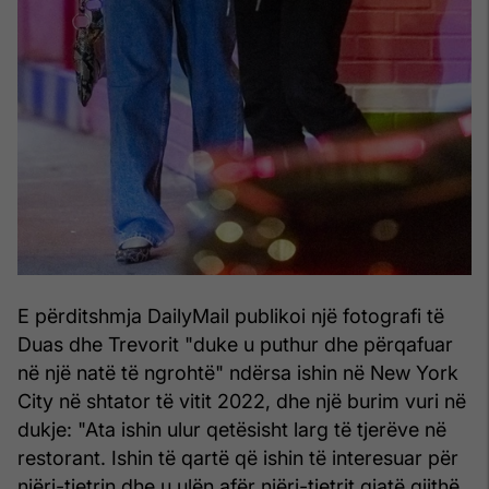
E përditshmja DailyMail publikoi një fotografi të
Duas dhe Trevorit "duke u puthur dhe përqafuar
në një natë të ngrohtë" ndërsa ishin në New York
City në shtator të vitit 2022, dhe një burim vuri në
dukje: "Ata ishin ulur qetësisht larg të tjerëve në
restorant. Ishin të qartë që ishin të interesuar për
njëri-tjetrin dhe u ulën afër njëri-tjetrit gjatë gjithë