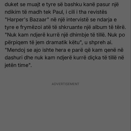
duket se muajt e tyre së bashku kanë pasur një
ndikim të madh tek Paul, i cili i tha revistës
"Harper's Bazaar" në një intervistë se ndarja e
tyre e frymëzoi atë të shkruante një album të tërë.
"Nuk kam ndjerë kurrë një dhimbje të tillë. Nuk po
përpiqem të jem dramatik këtu", u shpreh ai.
"Mendoj se ajo ishte hera e parë që kam qenë në
dashuri dhe nuk kam ndjerë kurrë diçka të tillë në
jetën time".