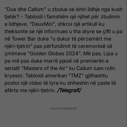
"Dua dhe Callum" u zbulua se ishin lidhje nga kush
tjetër? - Tabloidi i famshëm që njihet për zbulimin
e lidhjeve, "DeuxMoi", shkroi një artikull ku
theksonte se një informues u tha atyre se çifti u pa
në Tower Bar duke "u dukur të përzemërt me
njëri-tjetrin" pas përfundimit të ceremonisë së
çmimeve "Golden Globes 2024". Më pas, Lipa u
pa më pas duke marrë pjesë në premierën e
serialit "Masters of the Air" ku Callum luan rolin
kryesor. Tabloidi amerikan "TMZ" gjithashtu
postoi një video të tyre ku shiheshin në çaste të
afërta me njëri-tjetrin.
/Telegrafi/