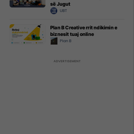
së Jugut
UBT
Plan B Creative rrit ndikimin e
biznesit tuaj online
Plan B