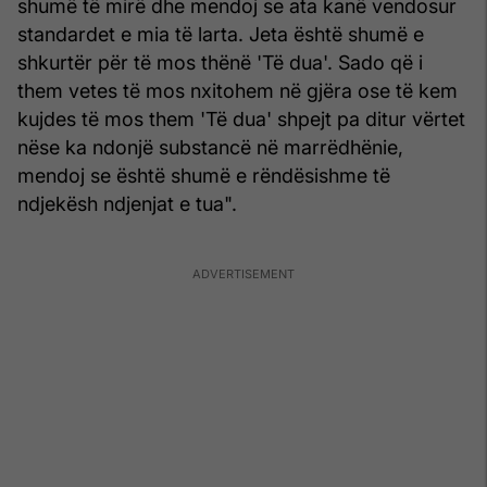
shumë të mirë dhe mendoj se ata kanë vendosur
standardet e mia të larta. Jeta është shumë e
shkurtër për të mos thënë 'Të dua'. Sado që i
them vetes të mos nxitohem në gjëra ose të kem
kujdes të mos them 'Të dua' shpejt pa ditur vërtet
nëse ka ndonjë substancë në marrëdhënie,
mendoj se është shumë e rëndësishme të
ndjekësh ndjenjat e tua".