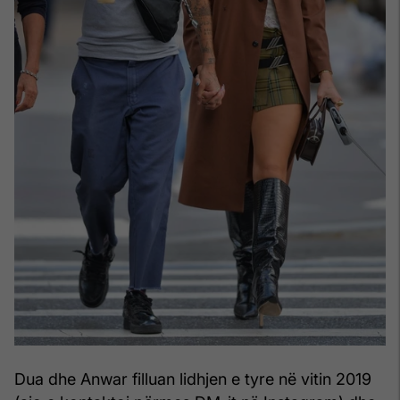
Dua dhe Anwar filluan lidhjen e tyre në vitin 2019