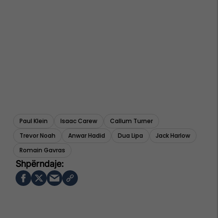
Paul Klein
Isaac Carew
Callum Turner
Trevor Noah
Anwar Hadid
Dua Lipa
Jack Harlow
Romain Gavras