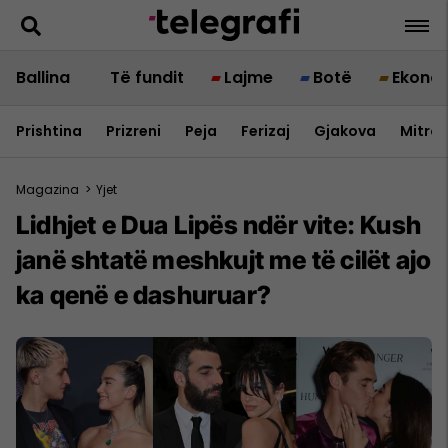
Ballina
Të fundit
Lajme
Botë
Ekono
Prishtina
Prizreni
Peja
Ferizaj
Gjakova
Mitrov
Magazina
>
Yjet
Lidhjet e Dua Lipës ndër vite: Kush
janë shtatë meshkujt me të cilët ajo
ka qenë e dashuruar?