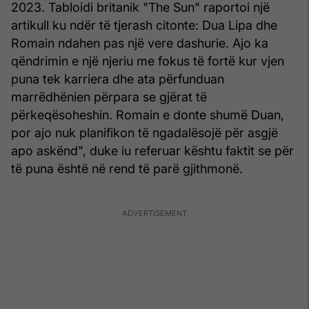
2023. Tabloidi britanik "The Sun" raportoi një
artikull ku ndër të tjerash citonte: Dua Lipa dhe
Romain ndahen pas një vere dashurie. Ajo ka
qëndrimin e një njeriu me fokus të fortë kur vjen
puna tek karriera dhe ata përfunduan
marrëdhënien përpara se gjërat të
përkeqësoheshin. Romain e donte shumë Duan,
por ajo nuk planifikon të ngadalësojë për asgjë
apo askënd", duke iu referuar kështu faktit se për
të puna është në rend të parë gjithmonë.