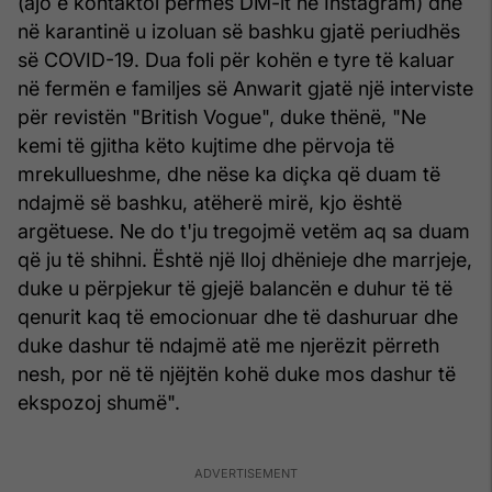
(ajo e kontaktoi përmes DM-it në Instagram) dhe
në karantinë u izoluan së bashku gjatë periudhës
së COVID-19. Dua foli për kohën e tyre të kaluar
në fermën e familjes së Anwarit gjatë një interviste
për revistën "British Vogue", duke thënë, "Ne
kemi të gjitha këto kujtime dhe përvoja të
mrekullueshme, dhe nëse ka diçka që duam të
ndajmë së bashku, atëherë mirë, kjo është
argëtuese. Ne do t'ju tregojmë vetëm aq sa duam
që ju të shihni. Është një lloj dhënieje dhe marrjeje,
duke u përpjekur të gjejë balancën e duhur të të
qenurit kaq të emocionuar dhe të dashuruar dhe
duke dashur të ndajmë atë me njerëzit përreth
nesh, por në të njëjtën kohë duke mos dashur të
ekspozoj shumë".