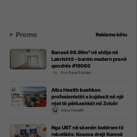
Promo
Reklamo këtu
Banesë 98.96m² në shitje në
Lakrishtë – banim modern pranë
qendrës #16060
Pro Real Estate
Alba Health bashkon
profesionistët e kujdesit në një
rrjet të përbashkët në Zvicër
Alba Health
Nga UBT në skenën botërore të
robotikës: Kosova drejt Koresë