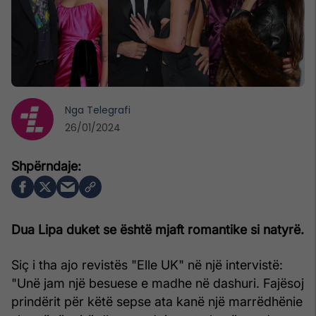
Nga
Telegrafi
26/01/2024
Dua Lipa duket se është mjaft romantike si natyrë.
Siç i tha ajo revistës "Elle UK" në një intervistë:
"Unë jam një besuese e madhe në dashuri. Fajësoj
prindërit për këtë sepse ata kanë një marrëdhënie