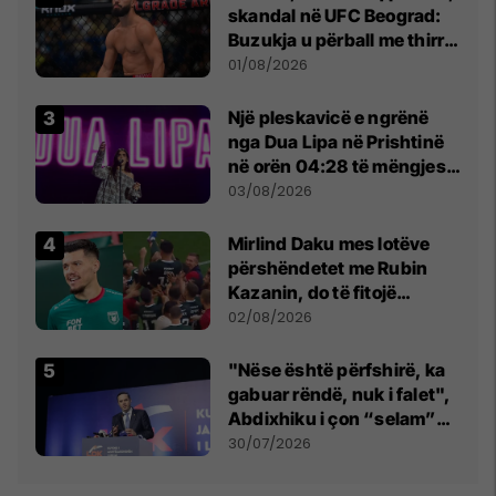
skandal në UFC Beograd:
Buzukja u përball me thirrje
anti-shqiptare nga
01/08/2026
tribunat
Një pleskavicë e ngrënë
nga Dua Lipa në Prishtinë
në orën 04:28 të mëngjesit
- dhe bota digjitale serbe
03/08/2026
shpall gjendjen e luftës
Mirlind Daku mes lotëve
përshëndetet me Rubin
Kazanin, do të fitojë
miliona te Spartak Moska
02/08/2026
"Nëse është përfshirë, ka
gabuar rëndë, nuk i falet",
Abdixhiku i çon “selam”
Përparim Ramës
30/07/2026