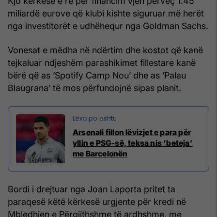
Kjo kërkesë e re për financim vjen përveç 1.45
miliardë eurove që klubi kishte siguruar më herët
nga investitorët e udhëhequr nga Goldman Sachs.
Vonesat e mëdha në ndërtim dhe kostot që kanë
tejkaluar ndjeshëm parashikimet fillestare kanë
bërë që as ‘Spotify Camp Nou’ dhe as ‘Palau
Blaugrana’ të mos përfundojnë sipas planit.
Arsenali fillon lëvizjet e para për
yllin e PSG-së, teksa nis ‘beteja’
me Barcelonën
Bordi i drejtuar nga Joan Laporta pritet ta
paraqesë këtë kërkesë urgjente për kredi në
Mbledhjen e Përgjithshme të ardhshme, me