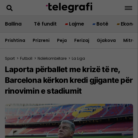
Ballina
Të fundit
Lajme
Botë
Ekono
Prishtina
Prizreni
Peja
Ferizaj
Gjakova
Mitrov
Sport
>
Futboll
>
Ndërkombëtare
>
La Liga
Laporta përballet me krizë të re,
Barcelona kërkon kredi gjigante për
rinovimin e stadiumit