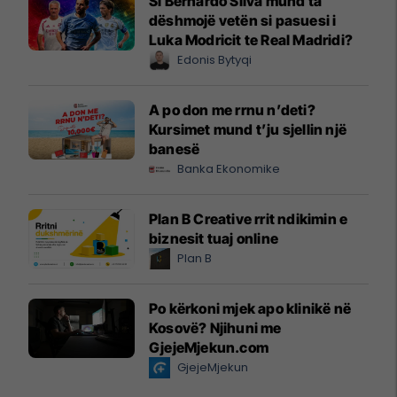
Si Bernardo Silva mund ta
dëshmojë vetën si pasuesi i
Luka Modricit te Real Madridi?
Edonis Bytyqi
A po don me rrnu n’deti?
Kursimet mund t’ju sjellin një
banesë
Banka Ekonomike
Plan B Creative rrit ndikimin e
biznesit tuaj online
Plan B
Po kërkoni mjek apo klinikë në
Kosovë? Njihuni me
GjejeMjekun.com
GjejeMjekun