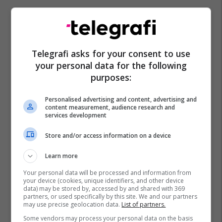
Telegrafi asks for your consent to use
your personal data for the following
Barcelona
La Liga
Joan Laporta
purposes:
Personalised advertising and content, advertising and
content measurement, audience research and
services development
Store and/or access information on a device
Learn more
Your personal data will be processed and information from
your device (cookies, unique identifiers, and other device
data) may be stored by, accessed by and shared with 369
partners, or used specifically by this site. We and our partners
may use precise geolocation data.
List of partners.
Some vendors may process your personal data on the basis