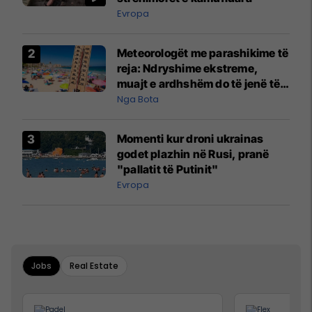
Evropa
Meteorologët me parashikime të
reja: Ndryshime ekstreme,
muajt e ardhshëm do të jenë të
pazakontë
Nga Bota
Momenti kur droni ukrainas
godet plazhin në Rusi, pranë
"pallatit të Putinit"
Evropa
Jobs
Real Estate