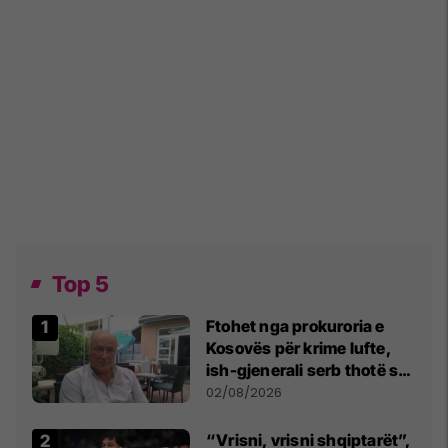
Top 5
Ftohet nga prokuroria e
Kosovës për krime lufte,
ish-gjenerali serb thotë se
dikush e tradhtoi në
02/08/2026
Beograd
“Vrisni, vrisni shqiptarët”,