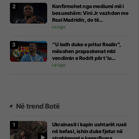
Konfirmohet nga mediumi më i
besueshëm: Vini Jr vazhdon me
Real Madridin, do të
nënshkruajë për gjashtë vite
La Liga
“U lodh duke e pritur Realin”,
mësohen prapaskenat mbi
vendimin e Rodrit për t’iu
bashkuar Barcelonës
La Liga
Në trend Botë
Ukrainasit i kapin ushtarët rusë
në befasi, ishin duke fjetur në
strehimoret e kamufluara