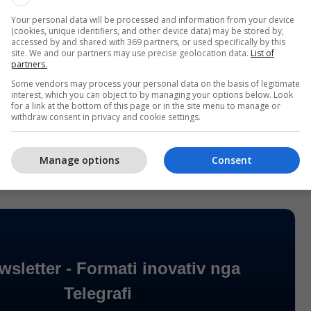
Vjen “Ok”, projekti i ri nga Sinan
Your personal data will be processed and information from your device
Vllasaliu (Video)
(cookies, unique identifiers, and other device data) may be stored by,
accessed by and shared with 369 partners, or used specifically by this
site. We and our partners may use precise geolocation data.
List of
partners.
Some vendors may process your personal data on the basis of legitimate
interest, which you can object to by managing your options below. Look
ë ditë më parë, u lansua versioni audio i këngës
for a link at the bottom of this page or in the site menu to manage or
withdraw consent in privacy and cookie settings.
legrafi/
Manage options
Consent