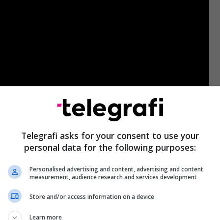
Telegrafi asks for your consent to use your
personal data for the following purposes:
shtë angazhuar për realizimin e anës vizuale të
Personalised advertising and content, advertising and content
rkaq, projekti është prodhim i EmraCom.
measurement, audience research and services development
Store and/or access information on a device
Learn more