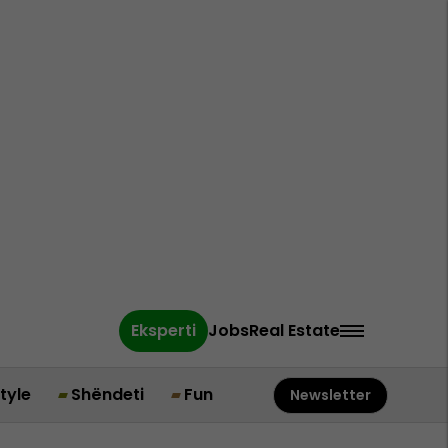
Eksperti
Jobs
Real Estate
style
Shëndeti
Fun
Newsletter