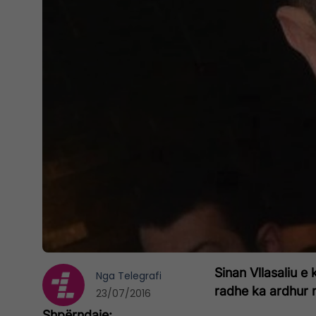
Sinan Vllasaliu e
Nga
Telegrafi
radhe ka ardhur 
23/07/2016