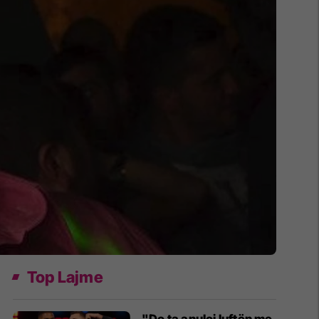
Top Lajme