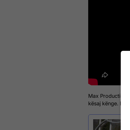
Max Production ë
kësaj kënge. Ndë