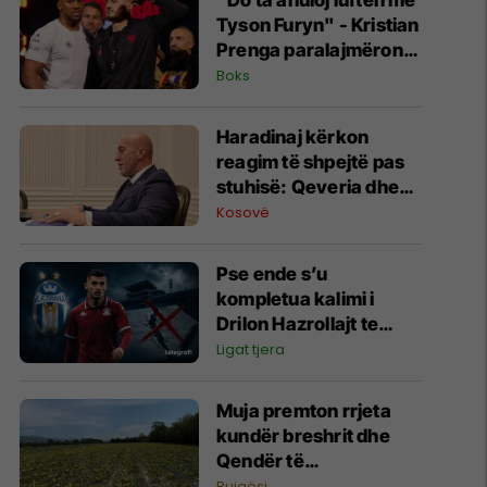
"Do ta anuloj luftën me
Tyson Furyn" - Kristian
Prenga paralajmëron
Anthony Joshuan
Boks
Haradinaj kërkon
reagim të shpejtë pas
stuhisë: Qeveria dhe
komunat të
Kosovë
evidentojnë dëmet
Pse ende s’u
kompletua kalimi i
Drilon Hazrollajt te
Tirana?
Ligat tjera
Muja premton rrjeta
kundër breshrit dhe
Qendër të
Paralajmërimit të
Bujqësi