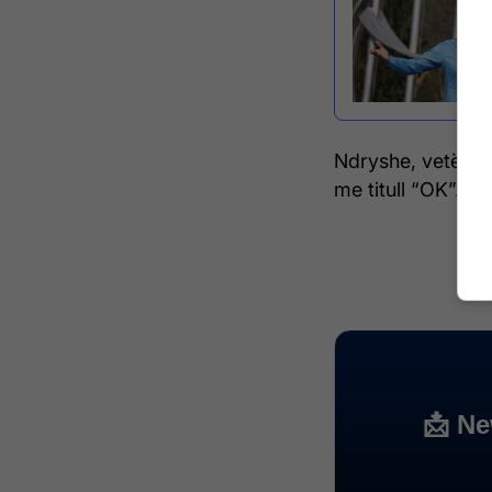
Ndryshe, vetëm nj
me titull “OK”. /Te