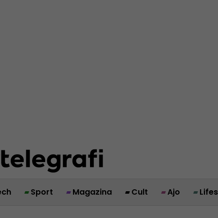
ech
Sport
Magazina
Cult
Ajo
Life