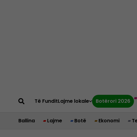
Të Fundit
Lajme lokale
Botërori 2026
Ballina
Lajme
Botë
Ekonomi
T