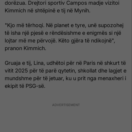
dorëzua. Drejtori sportiv Campos madje vizitoi
Kimmich në shtëpinë e tij në Mynih.
"Kjo më tërhoqi. Në planet e tyre, unë supozohej
të isha një pjesë e rëndësishme e enigmës si një
lojtar më me përvojë. Këto gjëra të ndikojnë",
pranon Kimmich.
Gruaja e tij, Lina, udhëtoi për në Paris në shkurt të
vitit 2025 për të parë qytetin, shkollat dhe lagjet e
mundshme për të jetuar, ku u prit nga menaxheri i
ekipit të PSG-së.