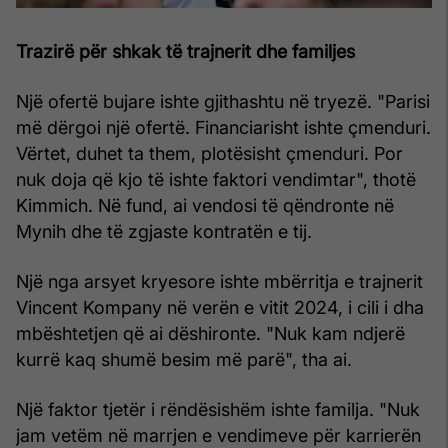
Trazirë për shkak të trajnerit dhe familjes
Një ofertë bujare ishte gjithashtu në tryezë. "Parisi
më dërgoi një ofertë. Financiarisht ishte çmenduri.
Vërtet, duhet ta them, plotësisht çmenduri. Por
nuk doja që kjo të ishte faktori vendimtar", thotë
Kimmich. Në fund, ai vendosi të qëndronte në
Mynih dhe të zgjaste kontratën e tij.
Një nga arsyet kryesore ishte mbërritja e trajnerit
Vincent Kompany në verën e vitit 2024, i cili i dha
mbështetjen që ai dëshironte. "Nuk kam ndjerë
kurrë kaq shumë besim më parë", tha ai.
Një faktor tjetër i rëndësishëm ishte familja. "Nuk
jam vetëm në marrjen e vendimeve për karrierën