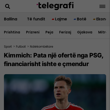
Ballina
Të fundit
Lajme
Botë
Ekono
Prishtina
Prizreni
Peja
Ferizaj
Gjakova
Mitrov
Sport
>
Futboll
>
Ndërkombëtare
Kimmich: Pata një ofertë nga PSG,
financiarisht ishte e çmendur