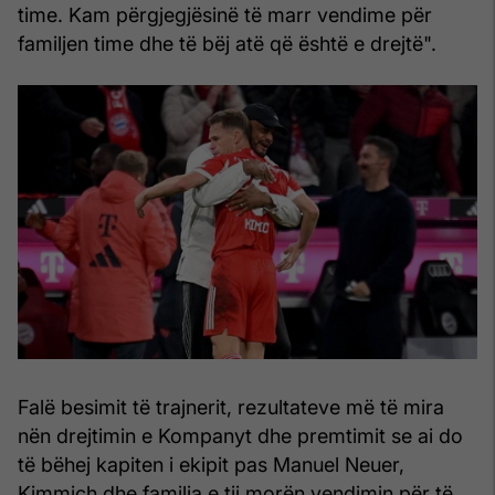
time. Kam përgjegjësinë të marr vendime për
familjen time dhe të bëj atë që është e drejtë".
Falë besimit të trajnerit, rezultateve më të mira
nën drejtimin e Kompanyt dhe premtimit se ai do
të bëhej kapiten i ekipit pas Manuel Neuer,
Kimmich dhe familja e tij morën vendimin për të