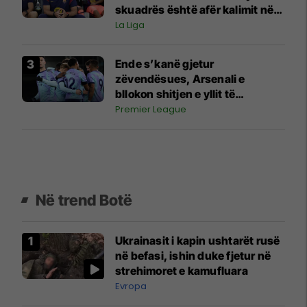
skuadrës është afër kalimit në
Ligën Premier
La Liga
Ende s’kanë gjetur
zëvendësues, Arsenali e
bllokon shitjen e yllit të
skuadrës
Premier League
Në trend Botë
Ukrainasit i kapin ushtarët rusë
në befasi, ishin duke fjetur në
strehimoret e kamufluara
Evropa