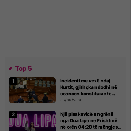
Top 5
Incidenti me vezë ndaj
Kurtit, gjithçka ndodhi në
seancën konstituive të
Kuvendit
06/08/2026
Një pleskavicë e ngrënë
nga Dua Lipa në Prishtinë
në orën 04:28 të mëngjesit