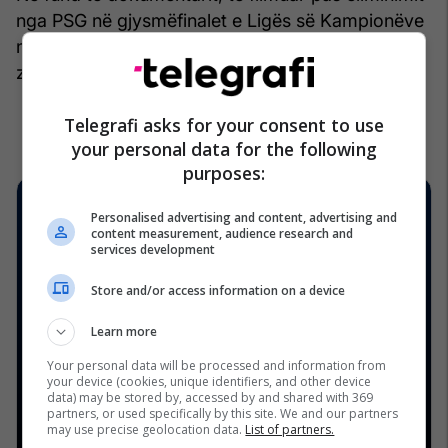
nga PSG në gjysmëfinalet e Ligës së Kampionëve
në maj, ai përfundon: "Ishte vendimi i duhur të
zgjasja kontratën me Bayernin".
/Telegrafi/
Telegrafi asks for your consent to use
your personal data for the following
purposes:
Personalised advertising and content, advertising and
content measurement, audience research and
services development
Store and/or access information on a device
Learn more
Your personal data will be processed and information from
your device (cookies, unique identifiers, and other device
data) may be stored by, accessed by and shared with 369
partners, or used specifically by this site. We and our partners
may use precise geolocation data.
List of partners.