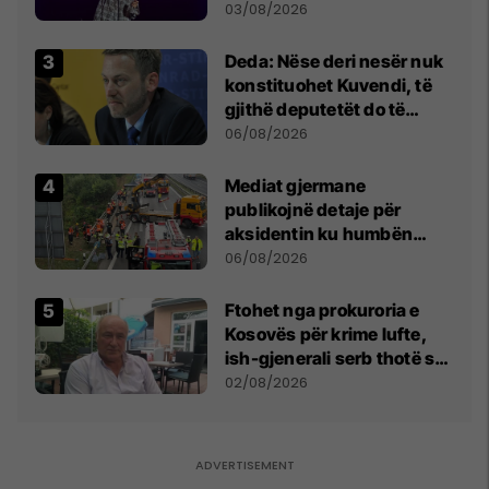
- dhe bota digjitale serbe
03/08/2026
shpall gjendjen e luftës
Deda: Nëse deri nesër nuk
konstituohet Kuvendi, të
gjithë deputetët do të
bëjnë shkelje të rëndë
06/08/2026
kushtetuese
Mediat gjermane
publikojnë detaje për
aksidentin ku humbën
jetën tre mërgimtarë nga
06/08/2026
Komogllava e Ferizajt
Ftohet nga prokuroria e
Kosovës për krime lufte,
ish-gjenerali serb thotë se
dikush e tradhtoi në
02/08/2026
Beograd