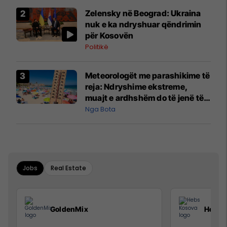
Zelensky në Beograd: Ukraina
nuk e ka ndryshuar qëndrimin
për Kosovën
Politikë
Meteorologët me parashikime të
reja: Ndryshime ekstreme,
muajt e ardhshëm do të jenë të
pazakontë
Nga Bota
Jobs
Real Estate
GoldenMix
Hebs 