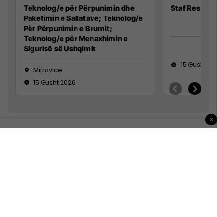
Teknolog/e për Përpunimin dhe
Staf Restora
Paketimin e Sallatave; Teknolog/e
Për Përpunimin e Brumit;
Teknolog/e për Menaxhimin e
Sigurisë së Ushqimit
15 Gusht 20
Mitrovicë
15 Gusht 2026
×