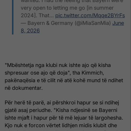
wanted. I had the feeling that Bayern were
very open to letting me go [in summer
2024]. That…
pic.twitter.com/Mqqe2BYrFs
— Bayern & Germany (@iMiaSanMia)
June
8, 2026
"Mbështetja nga klubi nuk ishte ajo që kisha
shpresuar ose ajo që doja", tha Kimmich,
pakënaqësia e të cilit në atë kohë mund të ndihet
në dokumentar.
Për herë të parë, ai përshkroi hapur se si ndihej
gjatë asaj periudhe. "Kisha ndjesinë se Bayerni
ishte mjaft i hapur për të më lejuar të largohesha.
Kjo nuk e forcon vërtet lidhjen midis klubit dhe