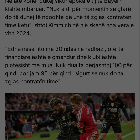
Në atë kohë, dukej sikur epoka e tij te Bayern
kishte mbaruar. "Nuk e di për momentin se çfarë
do të duhej të ndodhte që unë të zgjas kontratën
time këtu", shtoi Kimmich në një skenë nga vera e
vitit 2024.
"Edhe nëse fitojmë 30 ndeshje radhazi, oferta
financiare është e çmendur dhe klubi është
plotësisht me mua. Nuk dua ta përjashtoj 100 për
qind, por jam 95 për qind i sigurt se nuk do ta
zgjas kontratën time".