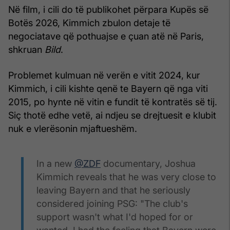
Në film, i cili do të publikohet përpara Kupës së
Botës 2026, Kimmich zbulon detaje të
negociatave që pothuajse e çuan atë në Paris,
shkruan
Bild
.
Problemet kulmuan në verën e vitit 2024, kur
Kimmich, i cili kishte qenë te Bayern që nga viti
2015, po hynte në vitin e fundit të kontratës së tij.
Siç thotë edhe vetë, ai ndjeu se drejtuesit e klubit
nuk e vlerësonin mjaftueshëm.
In a new
@ZDF
documentary, Joshua
Kimmich reveals that he was very close to
leaving Bayern and that he seriously
considered joining PSG: "The club's
support wasn't what I'd hoped for or