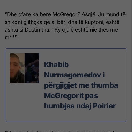
“Dhe çfarë ka bërë McGregor? Asgjë. Ju mund të
shikoni gjithçka që ai bëri dhe të kuptoni, është
ashtu si Dustin tha: “Ky djalë është një thes me
m**”.
Khabib
Nurmagomedov i
përgjigjet me thumba
McGregorit pas
humbjes ndaj Poirier