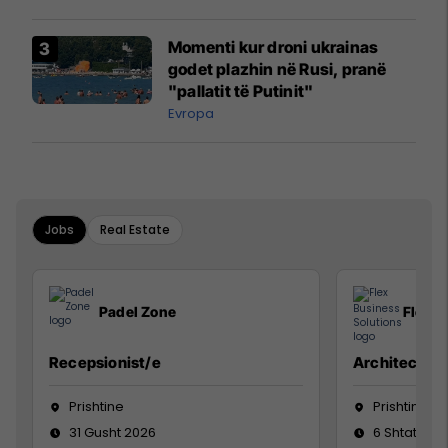
Momenti kur droni ukrainas
godet plazhin në Rusi, pranë
"pallatit të Putinit"
Evropa
Jobs
Real Estate
Padel Zone
Flex B
Recepsionist/e
Architect
Prishtine
Prishtinë
31 Gusht 2026
6 Shtator 2