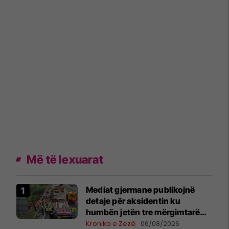
Më të lexuarat
Mediat gjermane publikojnë
detaje për aksidentin ku
humbën jetën tre mërgimtarë
nga Komogllava e Ferizajt
Kronika e Zezë
06/08/2026