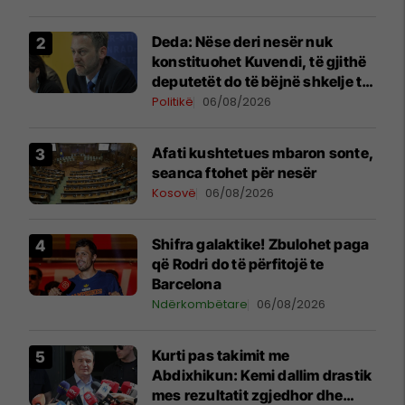
Deda: Nëse deri nesër nuk
konstituohet Kuvendi, të gjithë
deputetët do të bëjnë shkelje të
rëndë kushtetuese
Politikë
06/08/2026
Afati kushtetues mbaron sonte,
seanca ftohet për nesër
Kosovë
06/08/2026
Shifra galaktike! Zbulohet paga
që Rodri do të përfitojë te
Barcelona
Ndërkombëtare
06/08/2026
Kurti pas takimit me
Abdixhikun: Kemi dallim drastik
mes rezultatit zgjedhor dhe