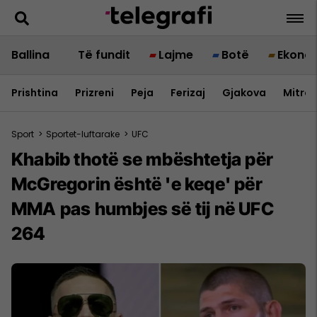
Ballina
Të fundit
Lajme
Botë
Ekono
Prishtina
Prizreni
Peja
Ferizaj
Gjakova
Mitrov
Sport
>
Sportet-luftarake
>
UFC
Khabib thotë se mbështetja për
McGregorin është 'e keqe' për
MMA pas humbjes së tij në UFC
264