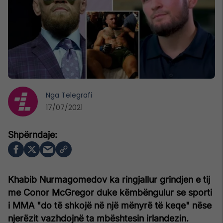
Nga
Telegrafi
17/07/2021
Khabib Nurmagomedov ka ringjallur grindjen e tij
me Conor McGregor duke këmbëngulur se sporti
i MMA "do të shkojë në një mënyrë të keqe" nëse
njerëzit vazhdojnë ta mbështesin irlandezin.