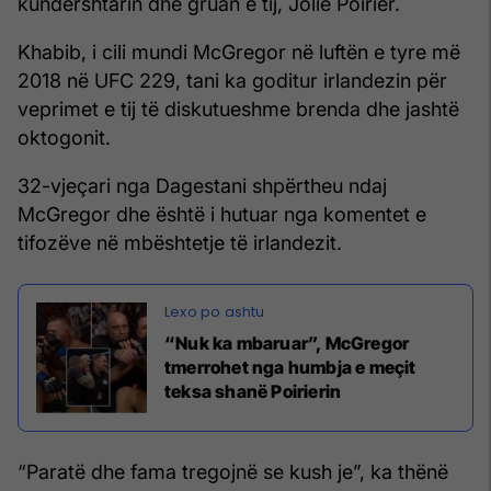
kundërshtarin dhe gruan e tij, Jolie Poirier.
Khabib, i cili mundi McGregor në luftën e tyre më
2018 në UFC 229, tani ka goditur irlandezin për
veprimet e tij të diskutueshme brenda dhe jashtë
oktogonit.
32-vjeçari nga Dagestani shpërtheu ndaj
McGregor dhe është i hutuar nga komentet e
tifozëve në mbështetje të irlandezit.
“Nuk ka mbaruar”, McGregor
tmerrohet nga humbja e meçit
teksa shanë Poirierin
“Paratë dhe fama tregojnë se kush je”, ka thënë