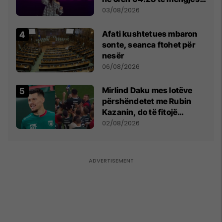
- dhe bota digjitale serbe
03/08/2026
shpall gjendjen e luftës
Afati kushtetues mbaron
sonte, seanca ftohet për
nesër
06/08/2026
Mirlind Daku mes lotëve
përshëndetet me Rubin
Kazanin, do të fitojë
miliona te Spartak Moska
02/08/2026