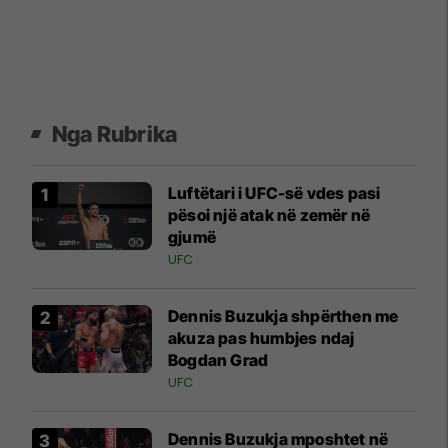
Nga Rubrika
Luftëtari i UFC-së vdes pasi
pësoi një atak në zemër në
gjumë
UFC
Dennis Buzukja shpërthen me
akuza pas humbjes ndaj
Bogdan Grad
UFC
Dennis Buzukja mposhtet në