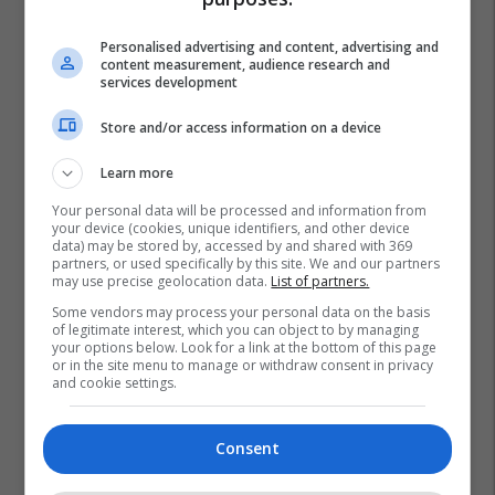
MEKA HALAL FOOD
Personalised advertising and content, advertising and
content measurement, audience research and
A po don me rrnu n’deti?
services development
Kursimet mund t’ju sjellin një
Store and/or access information on a device
banesë
Banka Ekonomike
Learn more
Your personal data will be processed and information from
Mësoni kujdesin shëndetësor
your device (cookies, unique identifiers, and other device
përmes përvojës praktike me
data) may be stored by, accessed by and shared with 369
partners, or used specifically by this site. We and our partners
EduCare
may use precise geolocation data.
List of partners.
Edu Care
Some vendors may process your personal data on the basis
of legitimate interest, which you can object to by managing
your options below. Look for a link at the bottom of this page
or in the site menu to manage or withdraw consent in privacy
and cookie settings.
Consent