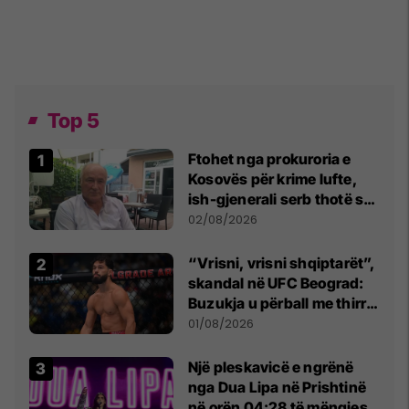
Top 5
Ftohet nga prokuroria e
Kosovës për krime lufte,
ish-gjenerali serb thotë se
dikush e tradhtoi në
02/08/2026
Beograd
“Vrisni, vrisni shqiptarët”,
skandal në UFC Beograd:
Buzukja u përball me thirrje
anti-shqiptare nga
01/08/2026
tribunat
Një pleskavicë e ngrënë
nga Dua Lipa në Prishtinë
në orën 04:28 të mëngjesit