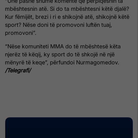
“Unë pashë shumë komente që përpiqeshin ta
mbështesnin atë. Si do ta mbështesni këtë djalë?
Kur fëmijët, brezi i ri e shikojnë atë, shikojnë këtë
sport? Nëse doni të promovoni luftën tuaj,
promovoni”.
“Nëse komuniteti MMA do të mbështesë këta
njerëz të këqij, ky sport do të shkojë në një
mënyrë të keqe”, përfundoi Nurmagomedov.
/Telegrafi/