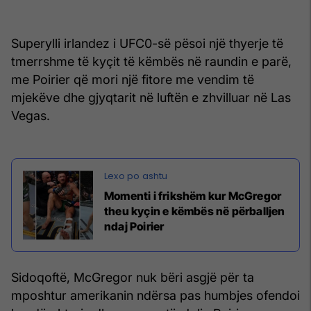
Superylli irlandez i UFC0-së pësoi një thyerje të
tmerrshme të kyçit të këmbës në raundin e parë,
me Poirier që mori një fitore me vendim të
mjekëve dhe gjyqtarit në luftën e zhvilluar në Las
Vegas.
Momenti i frikshëm kur McGregor
theu kyçin e këmbës në përballjen
ndaj Poirier
Sidoqoftë, McGregor nuk bëri asgjë për ta
mposhtur amerikanin ndërsa pas humbjes ofendoi