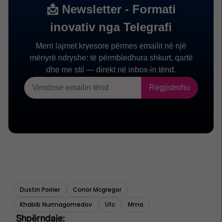
Dustin Poirier
Conor Mcgregor
Khabib Nurmagomedov
Ufc
Mma