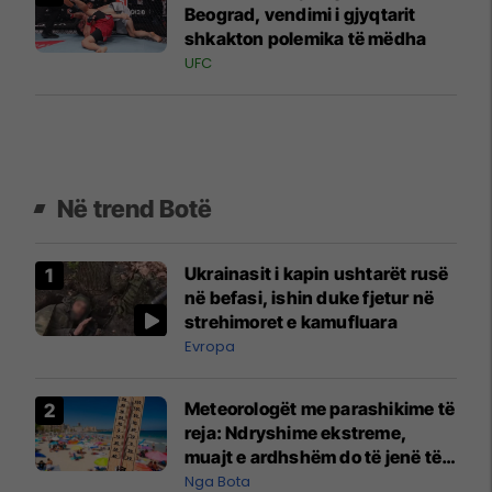
Beograd, vendimi i gjyqtarit
shkakton polemika të mëdha
UFC
Në trend Botë
Ukrainasit i kapin ushtarët rusë
në befasi, ishin duke fjetur në
strehimoret e kamufluara
Evropa
Meteorologët me parashikime të
reja: Ndryshime ekstreme,
muajt e ardhshëm do të jenë të
pazakontë
Nga Bota