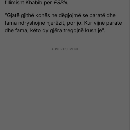
fillimisht Khabib për
ESPN
.
“Gjatë gjithë kohës ne dëgjojmë se paratë dhe
fama ndryshojnë njerëzit, por jo. Kur vijnë paratë
dhe fama, këto dy gjëra tregojnë kush je”.