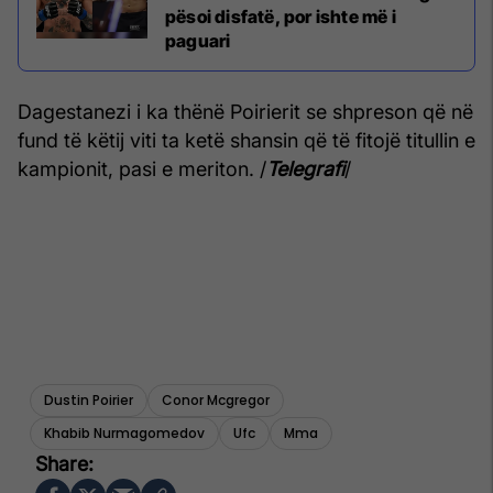
pësoi disfatë, por ishte më i
paguari
Dagestanezi i ka thënë Poirierit se shpreson që në
fund të këtij viti ta ketë shansin që të fitojë titullin e
kampionit, pasi e meriton. /
Telegrafi
/
Dustin Poirier
Conor Mcgregor
Khabib Nurmagomedov
Ufc
Mma