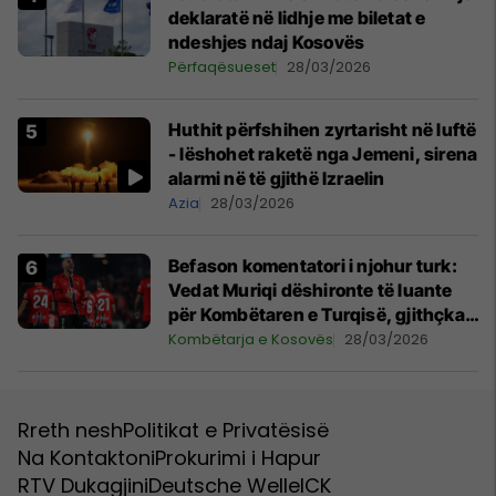
deklaratë në lidhje me biletat e
ndeshjes ndaj Kosovës
Përfaqësueset
28/03/2026
Huthit përfshihen zyrtarisht në luftë
- lëshohet raketë nga Jemeni, sirena
alarmi në të gjithë Izraelin
Azia
28/03/2026
Befason komentatori i njohur turk:
Vedat Muriqi dëshironte të luante
për Kombëtaren e Turqisë, gjithçka
ishte praktikisht e kryer
Kombëtarja e Kosovës
28/03/2026
Rreth nesh
Politikat e Privatësisë
Na Kontaktoni
Prokurimi i Hapur
RTV Dukagjini
Deutsche Welle
ICK