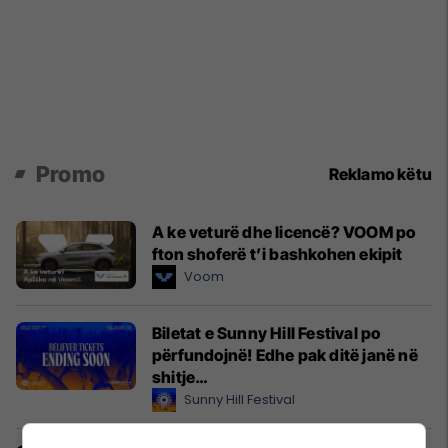
Promo
Reklamo këtu
A ke veturë dhe licencë? VOOM po
fton shoferë t’i bashkohen ekipit
Voom
Biletat e Sunny Hill Festival po
përfundojnë! Edhe pak ditë janë në
shitje…
Sunny Hill Festival