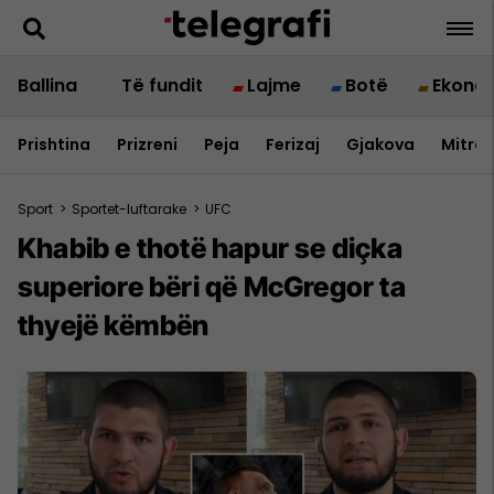
Ballina
Të fundit
Lajme
Botë
Ekono
Prishtina
Prizreni
Peja
Ferizaj
Gjakova
Mitrov
Sport
>
Sportet-luftarake
>
UFC
Khabib e thotë hapur se diçka
superiore bëri që McGregor ta
thyejë këmbën