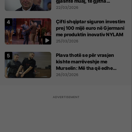
gjashtë muaj, të gjitha
ekonomitë botërore do të
22/03/2026
vuajnë
Çifti shqiptar siguron investim
prej 100 mijë euro në Gjermani
me produktin inovativ NYLAM
25/03/2026
Plava thotë se për vrasjen
kishte marrëveshje me
Murselin: Më tha që edhe
Behgjet Pacolli ka qenë në
26/03/2026
dijeni për këtë rast