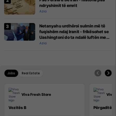
ndryshimit të emrit
Azia
Netanyahu urdhëroi sulmin më të
fuqishëm ndaj Iranit - frikësohet se
Uashingtoni do ta ndalë luftën me
Teheranin
Azia
Jobs
Real Estate
Viva Fresh Store
Viva 
Vozitës B
Përgaditës 