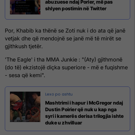
abuzuese ndaj Porier, më pas
shlyen postimin në Twitter
Por, Khabib ka thënë se Zoti nuk i do ata që janë
vetjak dhe që mendojnë se janë më të mirët se
gjithkush tjetër.
'The Eagle' i tha MMA Junkie : "(Aty) gjithmonë
(do të) ekzistojë diçka superiore - më e fuqishme
- sesa që kemi".
Mashtrimi i hapur i McGregor ndaj
Dustin Poirier që nuk u kap nga
syri i kamerës derisa trilogjia ishte
duke u zhvilluar