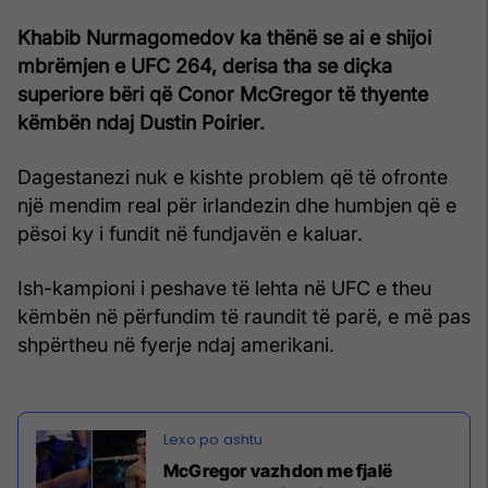
Khabib Nurmagomedov ka thënë se ai e shijoi
mbrëmjen e UFC 264, derisa tha se diçka
superiore bëri që Conor McGregor të thyente
këmbën ndaj Dustin Poirier.
Dagestanezi nuk e kishte problem që të ofronte
një mendim real për irlandezin dhe humbjen që e
pësoi ky i fundit në fundjavën e kaluar.
Ish-kampioni i peshave të lehta në UFC e theu
këmbën në përfundim të raundit të parë, e më pas
shpërtheu në fyerje ndaj amerikani.
McGregor vazhdon me fjalë