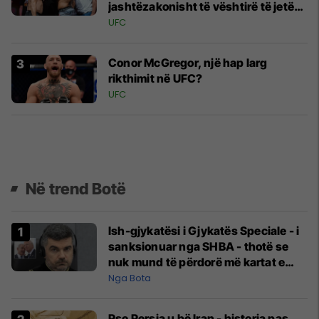
jashtëzakonisht të vështirë të jetës
së luftëtarit të MMA
UFC
Conor McGregor, një hap larg
rikthimit në UFC?
UFC
Në trend Botë
Ish-gjykatësi i Gjykatës Speciale - i
sanksionuar nga SHBA - thotë se
nuk mund të përdorë më kartat e
kreditit e as të porositë gjëra në
Nga Bota
internet
Pse Persia u bë Iran - historia pas