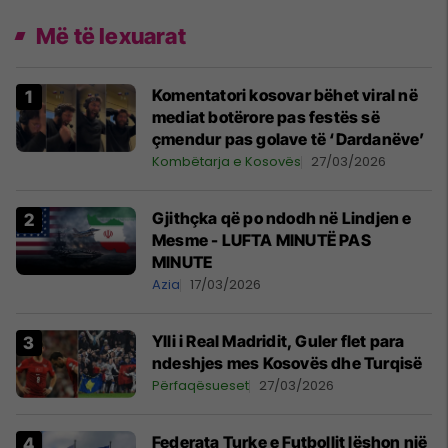
Më të lexuarat
Komentatori kosovar bëhet viral në
mediat botërore pas festës së
çmendur pas golave të ‘Dardanëve’
Kombëtarja e Kosovës
27/03/2026
Gjithçka që po ndodh në Lindjen e
Mesme - LUFTA MINUTË PAS
MINUTE
Azia
17/03/2026
Ylli i Real Madridit, Guler flet para
ndeshjes mes Kosovës dhe Turqisë
Përfaqësueset
27/03/2026
Federata Turke e Futbollit lëshon një