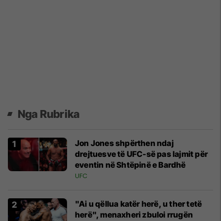
Nga Rubrika
Jon Jones shpërthen ndaj
drejtuesve të UFC-së pas lajmit për
eventin në Shtëpinë e Bardhë
UFC
"Ai u qëllua katër herë, u ther tetë
herë", menaxheri zbuloi rrugën