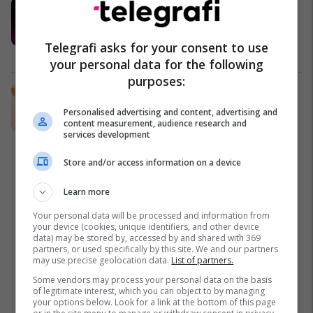
Po kërkon mundësi të re pune?
Telegrafi Jobs vjen me konkurset e
fundit
Telegrafi asks for your consent to use
Telegrafi Jobs
your personal data for the following
purposes:
Prishtina Mall bëhet partner Elite i
Platformës së mirëqenies “Çika”
Personalised advertising and content, advertising and
Prishtina Mall
content measurement, audience research and
services development
Store and/or access information on a device
Learn more
Your personal data will be processed and information from
your device (cookies, unique identifiers, and other device
data) may be stored by, accessed by and shared with 369
partners, or used specifically by this site. We and our partners
may use precise geolocation data.
List of partners.
Some vendors may process your personal data on the basis
of legitimate interest, which you can object to by managing
your options below. Look for a link at the bottom of this page