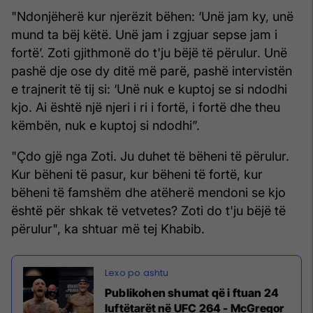
"Ndonjëherë kur njerëzit bëhen: ‘Unë jam ky, unë
mund ta bëj këtë. Unë jam i zgjuar sepse jam i
fortë’. Zoti gjithmonë do t'ju bëjë të përulur. Unë
pashë dje ose dy ditë më parë, pashë intervistën
e trajnerit të tij si: ‘Unë nuk e kuptoj se si ndodhi
kjo. Ai është një njeri i ri i fortë, i fortë dhe theu
këmbën, nuk e kuptoj si ndodhi”.
"Çdo gjë nga Zoti. Ju duhet të bëheni të përulur.
Kur bëheni të pasur, kur bëheni të fortë, kur
bëheni të famshëm dhe atëherë mendoni se kjo
është për shkak të vetvetes? Zoti do t'ju bëjë të
përulur", ka shtuar më tej Khabib.
Publikohen shumat që i ftuan 24
luftëtarët në UFC 264 - McGregor