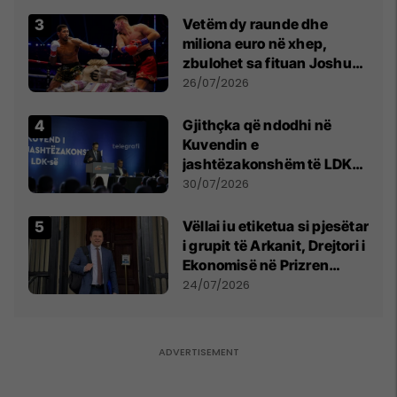
Vetëm dy raunde dhe
miliona euro në xhep,
zbulohet sa fituan Joshua
e Prenga
26/07/2026
Gjithçka që ndodhi në
Kuvendin e
jashtëzakonshëm të LDK-
së
30/07/2026
Vëllai iu etiketua si pjesëtar
i grupit të Arkanit, Drejtori i
Ekonomisë në Prizren
mohon pretendimet
24/07/2026