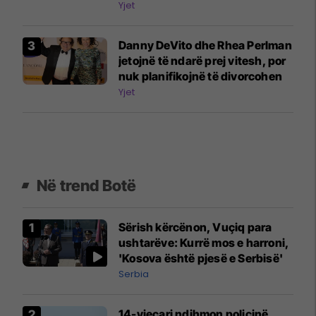
rrihnin
Yjet
Danny DeVito dhe Rhea Perlman
jetojnë të ndarë prej vitesh, por
nuk planifikojnë të divorcohen
Yjet
Në trend Botë
Sërish kërcënon, Vuçiq para
ushtarëve: Kurrë mos e harroni,
'Kosova është pjesë e Serbisë'
Serbia
14-vjeçari ndihmon policinë