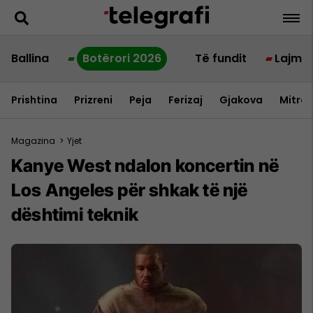
Ballina
Botërori 2026
Të fundit
Lajme
Prishtina
Prizreni
Peja
Ferizaj
Gjakova
Mitrov
Magazina
>
Yjet
Kanye West ndalon koncertin në
Los Angeles për shkak të një
dështimi teknik