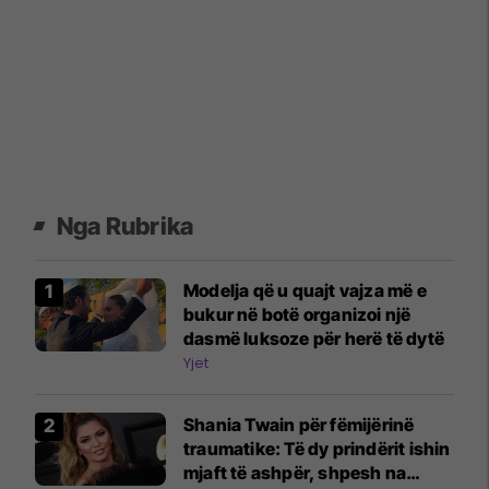
Nga Rubrika
Modelja që u quajt vajza më e
bukur në botë organizoi një
dasmë luksoze për herë të dytë
Yjet
Shania Twain për fëmijërinë
traumatike: Të dy prindërit ishin
mjaft të ashpër, shpesh na