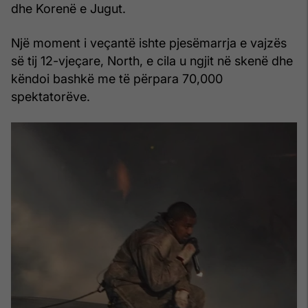
dhe Korenë e Jugut.
Një moment i veçantë ishte pjesëmarrja e vajzës
së tij 12-vjeçare, North, e cila u ngjit në skenë dhe
këndoi bashkë me të përpara 70,000
spektatorëve.