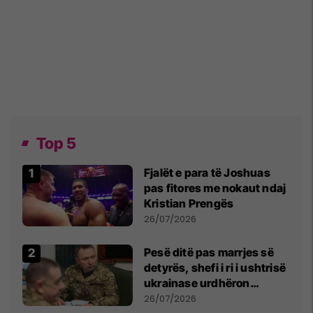
Top 5
Fjalët e para të Joshuas
pas fitores me nokaut ndaj
Kristian Prengës
26/07/2026
Pesë ditë pas marrjes së
detyrës, shefi i ri i ushtrisë
ukrainase urdhëron
kontroll të madh
26/07/2026