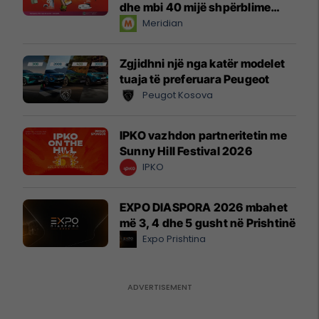
dhe mbi 40 mijë shpërblime
instant!
Meridian
Zgjidhni një nga katër modelet
tuaja të preferuara Peugeot
Peugot Kosova
IPKO vazhdon partneritetin me
Sunny Hill Festival 2026
IPKO
EXPO DIASPORA 2026 mbahet
më 3, 4 dhe 5 gusht në Prishtinë
Expo Prishtina