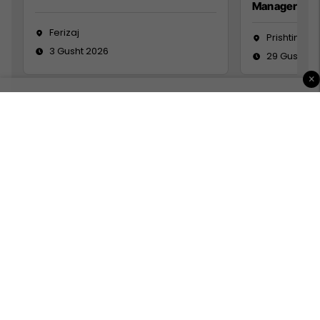
Manager
Ferizaj
Prishtinë
3 Gusht 2026
29 Gusht 2
×