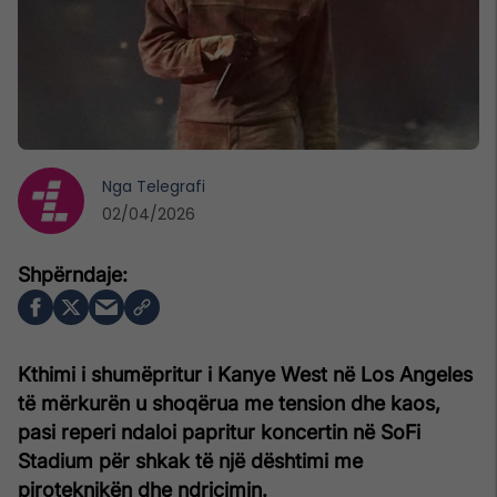
Nga
Telegrafi
02/04/2026
Kthimi i shumëpritur i Kanye West në Los Angeles
të mërkurën u shoqërua me tension dhe kaos,
pasi reperi ndaloi papritur koncertin në SoFi
Stadium për shkak të një dështimi me
piroteknikën dhe ndriçimin.