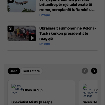
britanike për një telefonatë të
rreme, aeroplanët luftarakë u
ngritën në ajër për të
Evropa
interceptuar fluturaken e Qatar
Airways që po shkonte drejt
Ukrainasit sulmohen në Poloni -
Mançesterit
Tusk i kërkon presidentit të
reagojë
Evropa
Jobs
Real Estate
Elkos Group
Solac
Specialist Mishi (Kasap)
Sales Devel