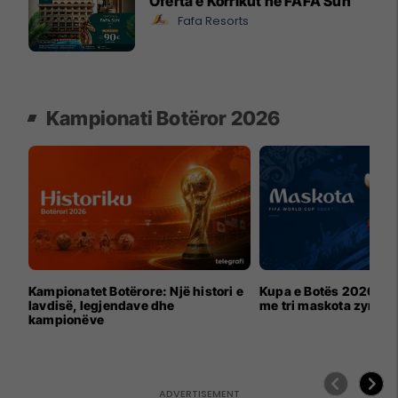
Oferta e Korrikut në FAFA Sun
Fafa Resorts
Kampionati Botëror 2026
Kampionatet Botërore: Një histori e
Kupa e Botës 2026 për
lavdisë, legjendave dhe
me tri maskota zyrtar
kampionëve