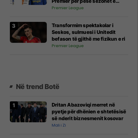
Premier për pesë sezonet e
fundit
Premier League
Transformim spektakolar i
Seskos, sulmuesi i Unitedit
befason të gjithë me fizikun e ri
Premier League
Në trend Botë
Dritan Abazoviqi merret në
pyetje për dhënien e shtetësisë
së nderit biznesmenit kosovar
Mali i Zi