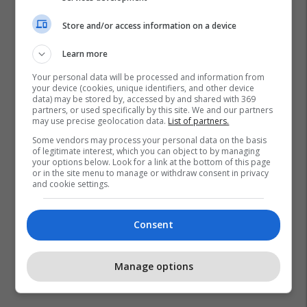
Store and/or access information on a device
Learn more
Your personal data will be processed and information from
your device (cookies, unique identifiers, and other device
data) may be stored by, accessed by and shared with 369
partners, or used specifically by this site. We and our partners
may use precise geolocation data.
List of partners.
Some vendors may process your personal data on the basis
Wolfsburg
Maxence Lacroix
Liverpool
Bundesliga
of legitimate interest, which you can object to by managing
your options below. Look for a link at the bottom of this page
Transferimet
Premier League
or in the site menu to manage or withdraw consent in privacy
and cookie settings.
Consent
Manage options