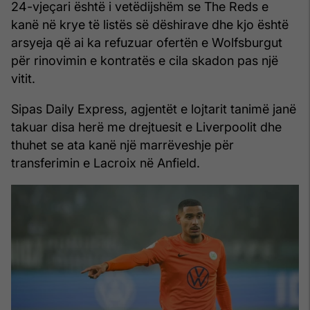
24-vjeçari është i vetëdijshëm se The Reds e
kanë në krye të listës së dëshirave dhe kjo është
arsyeja që ai ka refuzuar ofertën e Wolfsburgut
për rinovimin e kontratës e cila skadon pas një
vitit.
Sipas Daily Express, agjentët e lojtarit tanimë janë
takuar disa herë me drejtuesit e Liverpoolit dhe
thuhet se ata kanë një marrëveshje për
transferimin e Lacroix në Anfield.