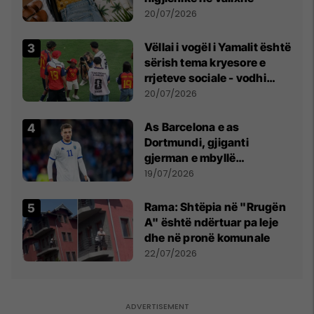
20/07/2026
Vëllai i vogël i Yamalit është
sërish tema kryesore e
rrjeteve sociale - vodhi
vëmendjen pas finales së
20/07/2026
Kupës së Botës
As Barcelona e as
Dortmundi, gjiganti
gjerman e mbyllë
marrëveshjen për Fisnik
19/07/2026
Asllanin
Rama: Shtëpia në "Rrugën
A" është ndërtuar pa leje
dhe në pronë komunale
22/07/2026