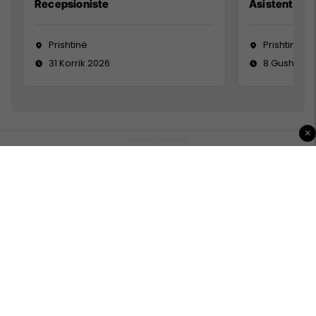
Recepsioniste
Asistente e S
Prishtinë
Prishtinë
31 Korrik 2026
8 Gusht 20
×