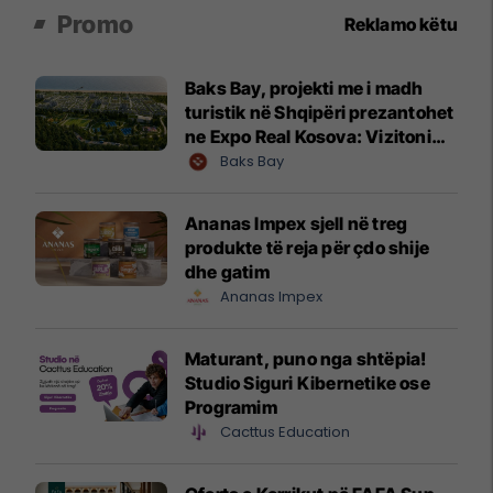
Promo
Reklamo këtu
Baks Bay, projekti me i madh
turistik në Shqipëri prezantohet
ne Expo Real Kosova: Vizitoni
shtandin dhe zbuloni
Baks Bay
mundësitë e investimit
Ananas Impex sjell në treg
produkte të reja për çdo shije
dhe gatim
Ananas Impex
Maturant, puno nga shtëpia!
Studio Siguri Kibernetike ose
Programim
Cacttus Education