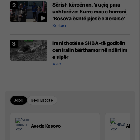
Sërish kërcënon, Vuçiq para
ushtarëve: Kurrë mos e harroni,
'Kosova është pjesë e Serbisë'
Serbia
Irani thotë se SHBA-të goditën
centralin bërthamor në ndërtim
e sipër
Azia
Jobs
Real Estate
Avedo Kosovo
ALTIN