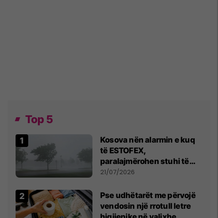
Top 5
Kosova nën alarmin e kuq
të ESTOFEX,
paralajmërohen stuhi të
fuqishme me breshër dhe
21/07/2026
erëra të forta
Pse udhëtarët me përvojë
vendosin një rrotull letre
higjienike në valixhe