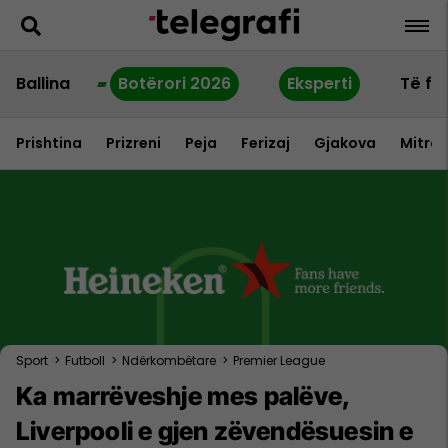
Ballina
Botërori 2026
Eksperti
Të fu
Prishtina
Prizreni
Peja
Ferizaj
Gjakova
Mitrov
Sport
>
Futboll
>
Ndërkombëtare
>
Premier League
Ka marrëveshje mes palëve,
Liverpooli e gjen zëvendësuesin e