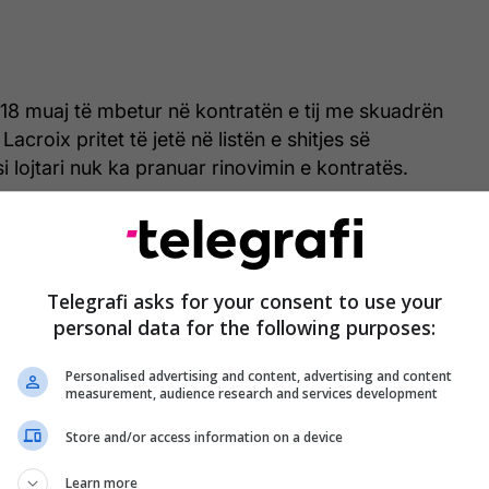
8 muaj të mbetur në kontratën e tij me skuadrën
Lacroix pritet të jetë në listën e shitjes së
 lojtari nuk ka pranuar rinovimin e kontratës.
rcimi i mbrojtjes është prioritet dhe Lacroix është
ë nga opsionet më tërheqëse.
Telegrafi asks for your consent to use your
personal data for the following purposes:
Liverpooli e gjen
Personalised advertising and content, advertising and content
zëvendësuesin e Matipit në
measurement, audience research and services development
Bundesliga
Store and/or access information on a device
Learn more