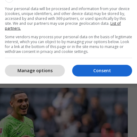
, Juventusi ka hyrë në skenë dhe ka kontaktuar
Your personal data will be processed and information from your device
të shqyrtuar mundësinë e nënshkrimit të Lacroix
(cookies, unique identifiers, and other device data) may be stored by,
accessed by and shared with 369 partners, or used specifically by this
site. We and our partners may use precise geolocation data.
List of
partners.
 konkurrojë me Milanin për shërbimet e
Some vendors may process your personal data on the basis of legitimate
i, Zonja e Vjetër është e vendosur të forcojë linjën
interest, which you can object to by managing your options below. Look
for a link at the bottom of this page or in the site menu to manage or
e dhe e konsideron Lacroix si një pjesë kyçe në
withdraw consent in privacy and cookie settings.
ë ardhshme.
bashkua Wolfsburgut për pesë milionë euro në
Manage options
Consent
020, derisa vlera e tij tani kalon 30 milionë euro.