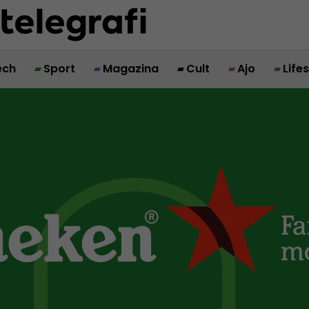
ech
Sport
Magazina
Cult
Ajo
Life