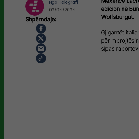
Maxence Lacroi
Nga
Telegrafi
edicion në Bun
02/04/2024
Wolfsburgut.
Gjigantët itali
për mbrojtësin
sipas raportev