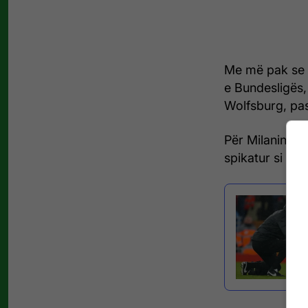
Me më pak se 1
e Bundesligës, 
Wolfsburg, pasi
Për Milanin, fo
spikatur si nj