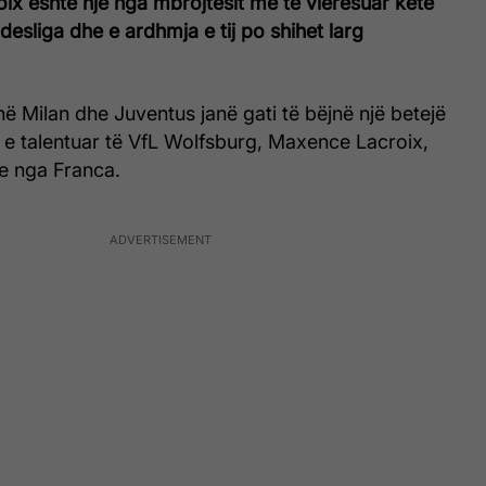
x është një nga mbrojtësit më të vlerësuar këtë
desliga dhe e ardhmja e tij po shihet larg
anë Milan dhe Juventus janë gati të bëjnë një betejë
 e talentuar të VfL Wolfsburg, Maxence Lacroix,
e nga Franca.