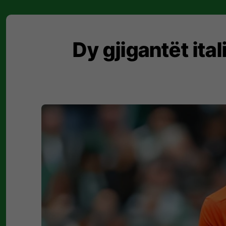
Dy gjigantët it