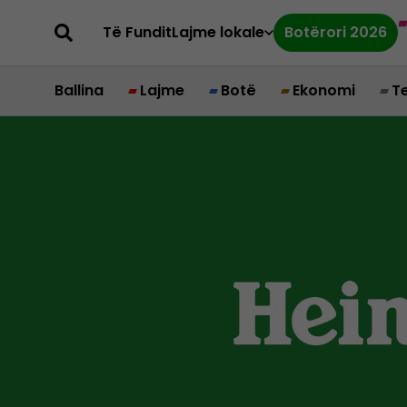
Të Fundit
Lajme lokale
Botërori 2026
Ballina
Lajme
Botë
Ekonomi
T