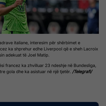
drave italiane, interesim për shërbimet e
ncez ka shprehur edhe Liverpool që e sheh Lacroix
in adekuat të Joel Matip.
i francez ka zhvilluar 23 ndeshje në Bundesliga,
re gola dhe ka asistuar në një tjetër.
/Telegrafi/