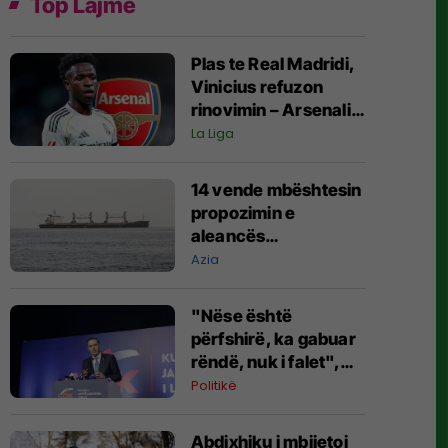
Top Lajme
Plas te Real Madridi,
Vinicius refuzon
rinovimin – Arsenali
gati ofertën 140
La Liga
milionëshe
14 vende mbështesin
propozimin e
aleancës
shumëkombëshe të
Azia
mbrojtjes detare të
udhëhequr nga
"Nëse është
Arabia Saudite
përfshirë, ka gabuar
rëndë, nuk i falet",
Abdixhiku i çon
Politikë
“selam” Përparim
Ramës
Abdixhiku i mbijetoi