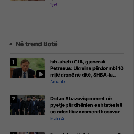
Yjet
Në trend Botë
Ish-shefi i CIA, gjenerali
Petraeus: Ukraina përdor mbi 10
mijë dronë në ditë, SHBA-ja
mbetet shumë prapa në
Amerika
prodhim
Dritan Abazoviqi merret në
pyetje për dhënien e shtetësisë
së nderit biznesmenit kosovar
Mali i Zi