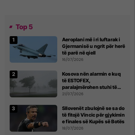
Top 5
Aeroplani më i ri luftarak i
Gjermanisë u ngrit për herë
të parë në qiell
16/07/2026
Kosova nën alarmin e kuq
të ESTOFEX,
paralajmërohen stuhi të
fuqishme me breshër dhe
21/07/2026
erëra të forta
Sllovenët zbulojnë se sa do
të fitojë Vincic për gjykimin
e finales së Kupës së Botës
18/07/2026