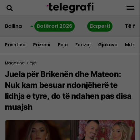
Ballina
Botërori 2026
Eksperti
Të fu
Prishtina
Prizreni
Peja
Ferizaj
Gjakova
Mitrov
Magazina
>
Yjet
Juela për Brikenën dhe Mateon:
Nuk kam besuar ndonjëherë te
lidhja e tyre, do të ndahen pas disa
muajsh