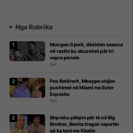
Nga Rubrika
Mungon Gjesti, dështon seanca
në rastin ku akuzohet për tri
vepra penale
Yjet
Pas Botërorit, Mbappe shijon
pushimet në Miami me Ester
Exposito
Yjet
Shprehu pëlqim për të në Big
Brother, Benita tregon raportin
që ka tani me Klodin