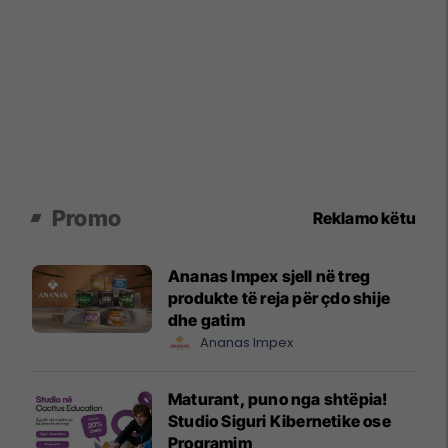
Promo
Reklamo këtu
Ananas Impex sjell në treg
produkte të reja për çdo shije
dhe gatim
Ananas Impex
Maturant, puno nga shtëpia!
Studio Siguri Kibernetike ose
Programim