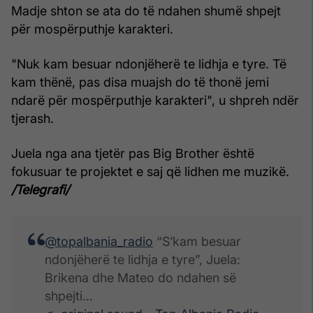
Madje shton se ata do të ndahen shumë shpejt
për mospërputhje karakteri.
"Nuk kam besuar ndonjëherë te lidhja e tyre. Të
kam thënë, pas disa muajsh do të thonë jemi
ndarë për mospërputhje karakteri", u shpreh ndër
tjerash.
Juela nga ana tjetër pas Big Brother është
fokusuar te projektet e saj që lidhen me muzikë.
/Telegrafi/
@topalbania_radio
“S’kam besuar
ndonjëherë te lidhja e tyre”, Juela:
Brikena dhe Mateo do ndahen së
shpejti…