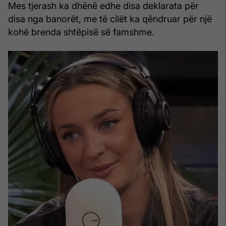
Mes tjerash ka dhënë edhe disa deklarata për
disa nga banorët, me të cilët ka qëndruar për një
kohë brenda shtëpisë së famshme.