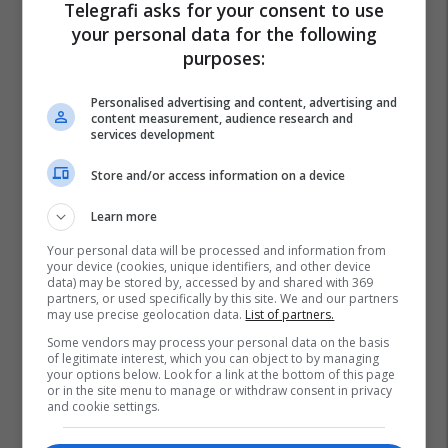
Telegrafi asks for your consent to use
your personal data for the following
purposes:
Personalised advertising and content, advertising and
content measurement, audience research and
services development
Store and/or access information on a device
Learn more
Your personal data will be processed and information from
your device (cookies, unique identifiers, and other device
data) may be stored by, accessed by and shared with 369
partners, or used specifically by this site. We and our partners
may use precise geolocation data.
List of partners.
Some vendors may process your personal data on the basis
of legitimate interest, which you can object to by managing
your options below. Look for a link at the bottom of this page
or in the site menu to manage or withdraw consent in privacy
and cookie settings.
Juela Nikolli
Brikena Selmani
Mateo Borri