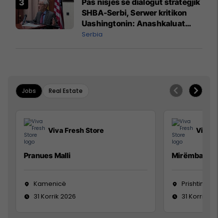
Pas nisjes së dialogut strategjik
SHBA-Serbi, Serwer kritikon
Uashingtonin: Anashkaluat
Banjskën, sulmin ndaj KFOR-it
Serbia
dhe rrëmbimin e Policëve të
Kosovës
Jobs
Real Estate
Viva Fresh Store
Viva F
Pranues Malli
Mirëmbajtës
Kamenicë
Prishtinë
31 Korrik 2026
31 Korrik 20