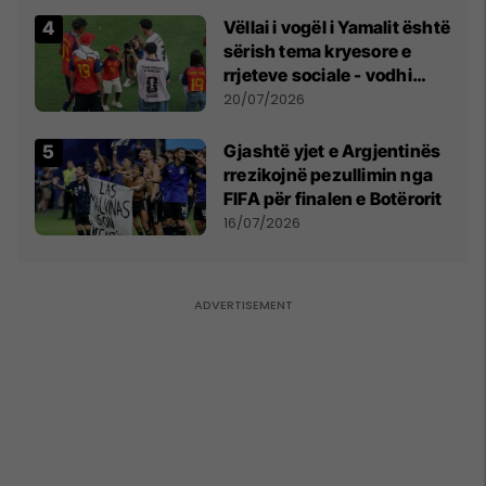
Vëllai i vogël i Yamalit është
sërish tema kryesore e
rrjeteve sociale - vodhi
vëmendjen pas finales së
20/07/2026
Kupës së Botës
Gjashtë yjet e Argjentinës
rrezikojnë pezullimin nga
FIFA për finalen e Botërorit
16/07/2026