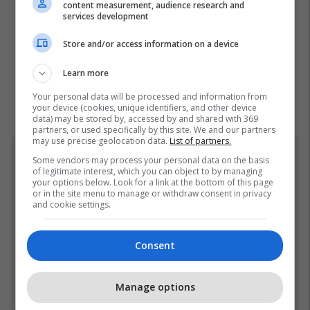
content measurement, audience research and
services development
Store and/or access information on a device
Learn more
Your personal data will be processed and information from
your device (cookies, unique identifiers, and other device
data) may be stored by, accessed by and shared with 369
partners, or used specifically by this site. We and our partners
may use precise geolocation data.
List of partners.
BBVA
Some vendors may process your personal data on the basis
of legitimate interest, which you can object to by managing
your options below. Look for a link at the bottom of this page
or in the site menu to manage or withdraw consent in privacy
and cookie settings.
Consent
Manage options