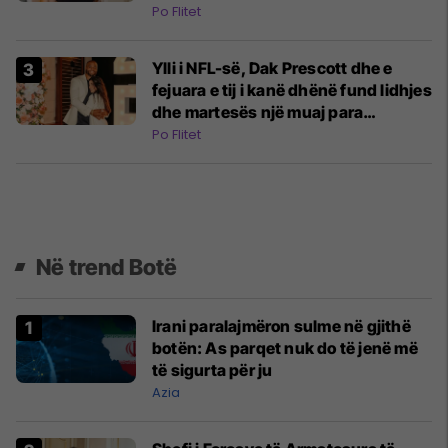
Po Flitet
Ylli i NFL-së, Dak Prescott dhe e
fejuara e tij i kanë dhënë fund lidhjes
dhe martesës një muaj para
ceremonisë
Po Flitet
Në trend Botë
Irani paralajmëron sulme në gjithë
botën: As parqet nuk do të jenë më
të sigurta për ju
Azia