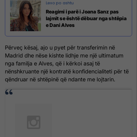
Reagimi i parë i Joana Sanz pas
lajmit se është dëbuar nga shtëpia
e Dani Alves
Përveç kësaj, ajo u pyet për transferimin në
Madrid dhe nëse kishte lidhje me një ultimatum
nga familja e Alves, që i kërkoi asaj të
nënshkruante një kontratë konfidencialiteti për të
qëndruar në shtëpinë që ndante me lojtarin.