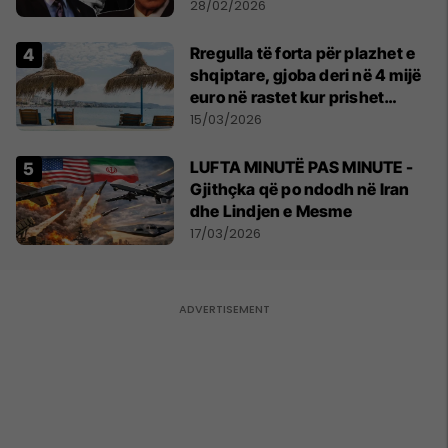
28/02/2026
Rregulla të forta për plazhet e
shqiptare, gjoba deri në 4 mijë
euro në rastet kur prishet
kontrata
15/03/2026
LUFTA MINUTË PAS MINUTE -
Gjithçka që po ndodh në Iran
dhe Lindjen e Mesme
17/03/2026