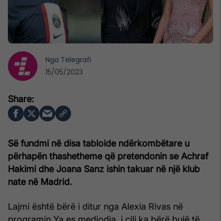
Nga
Telegrafi
15/05/2023
Së fundmi në disa tabloide ndërkombëtare u
përhapën thashetheme që pretendonin se Achraf
Hakimi dhe Joana Sanz ishin takuar në një klub
nate në Madrid.
Lajmi është bërë i ditur nga Alexia Rivas në
programin Ya es mediodia, i cili ka bërë bujë të