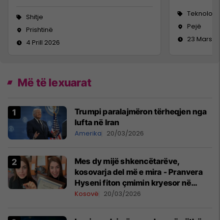
Teknologji
Shitje
Pejë
Prishtinë
23 Mars 2
4 Prill 2026
Më të lexuarat
Trumpi paralajmëron tërheqjen nga
lufta në Iran
Amerika
20/03/2026
Mes dy mijë shkencëtarëve,
kosovarja del më e mira - Pranvera
Hyseni fiton çmimin kryesor në
konferencën më të madhe për
Kosovë
20/03/2026
shkenca planetare