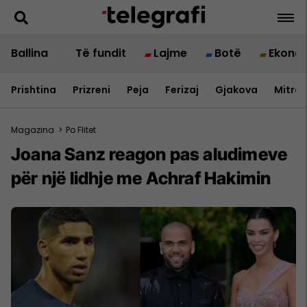
Ballina
Të fundit
Lajme
Botë
Ekono
Prishtina
Prizreni
Peja
Ferizaj
Gjakova
Mitrov
Magazina
>
Po Flitet
Joana Sanz reagon pas aludimeve
për një lidhje me Achraf Hakimin