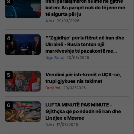
Irani paralajmëron sulme në gjithë
botën: As parqet nuk do të jenë më
të sigurta për ju
Azia
20/03/2026
“‘Zgjidhje’ për luftërat në Iran dhe
Ukrainë - Rusia tenton një
marrëveshje të pazakontë me
SHBA-në, por oferta nuk pranohet
Nga Bota
20/03/2026
Vendimi për ish-krerët e UÇK-së,
trupi gjykues nis takimet
Drejtësi
20/03/2026
LUFTA MINUTË PAS MINUTE -
Gjithçka që po ndodh në Iran dhe
Lindjen e Mesme
Azia
17/03/2026