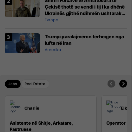
Shefi i Forcave të Armatosura të
Çekisë thotë se vendi i tij i ka dhënë
Ukrainës gjithë ndihmën ushtarake
që mundi
Evropa
Trumpi paralajmëron tërheqjen nga
lufta në Iran
Amerika
Jobs
Real Estate
Charlie
Elko
Asistente në Shitje, Arkatare,
Operator n
Pastruese