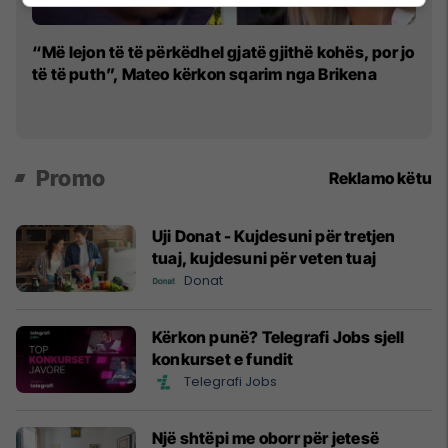
Fa
“Më lejon të të përkëdhel gjatë gjithë kohës, por jo
N
të të puth”, Mateo kërkon sqarim nga Brikena
Promo
Reklamo këtu
Uji Donat - Kujdesuni për tretjen
tuaj, kujdesuni për veten tuaj
Donat
Kërkon punë? Telegrafi Jobs sjell
konkurset e fundit
Telegrafi Jobs
Një shtëpi me oborr për jetesë