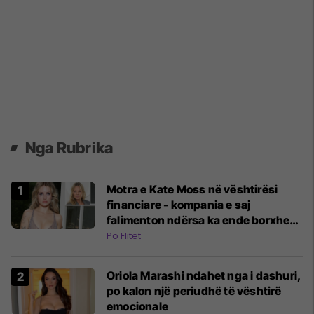
Nga Rubrika
Motra e Kate Moss në vështirësi
financiare - kompania e saj
falimenton ndërsa ka ende borxhe
tatimore
Po Flitet
Oriola Marashi ndahet nga i dashuri,
po kalon një periudhë të vështirë
emocionale