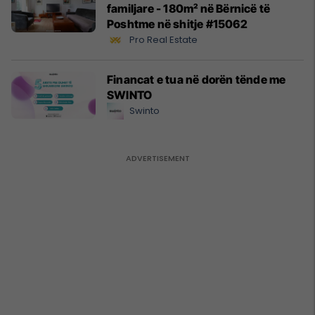
familjare - 180m² në Bërnicë të
Poshtme në shitje #15062
Pro Real Estate
Financat e tua në dorën tënde me
SWINTO
Swinto