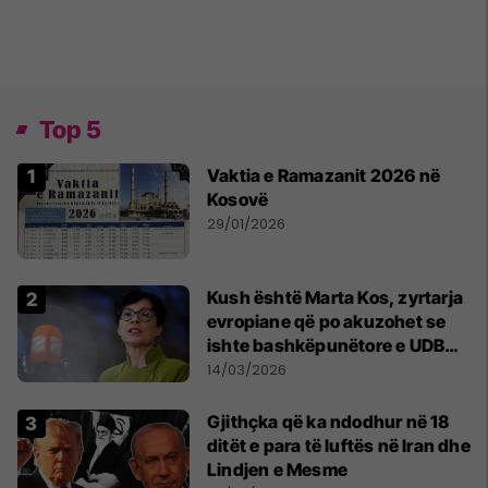
Top 5
Vaktia e Ramazanit 2026 në
Kosovë
29/01/2026
Kush është Marta Kos, zyrtarja
evropiane që po akuzohet se
ishte bashkëpunëtore e UDBA-
s
14/03/2026
Gjithçka që ka ndodhur në 18
ditët e para të luftës në Iran dhe
Lindjen e Mesme