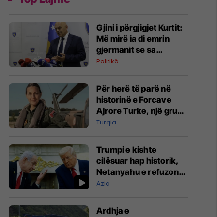
Gjini i përgjigjet Kurtit:
Më mirë ia di emrin
gjermanit se sa
Aleancës
Politikë
Për herë të parë në
historinë e Forcave
Ajrore Turke, një grua
merr gradën e
Turqia
gjeneralit
Trumpi e kishte
cilësuar hap historik,
Netanyahu e refuzon
marrëveshjen për
Azia
Gazën
Ardhja e