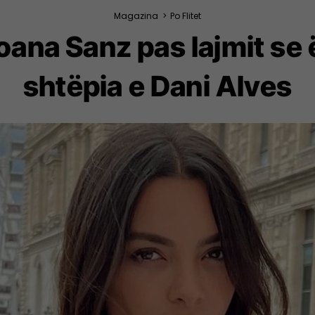
Magazina
>
Po Flitet
Joana Sanz pas lajmit s
shtëpia e Dani Alves