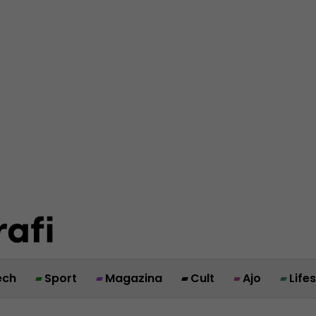
ech
Sport
Magazina
Cult
Ajo
Life