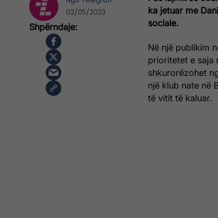
Nga
Telegrafi
ka jetuar me Dani
02/05/2023
sociale.
Në një publikim n
prioritetet e saja
shkurorëzohet nga
një klub nate në
të vitit të kaluar.