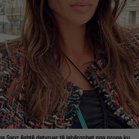
ana Sanz është detyruar të labërgohet nga prona ku