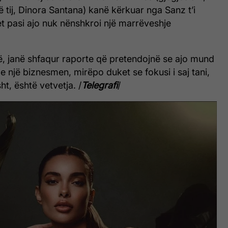
ë tij, Dinora Santana) kanë kërkuar nga Sanz t’i
t pasi ajo nuk nënshkroi një marrëveshje
ë, janë shfaqur raporte që pretendojnë se ajo mund
me një biznesmen, mirëpo duket se fokusi i saj tani,
ht, është vetvetja. /
Telegrafi
/