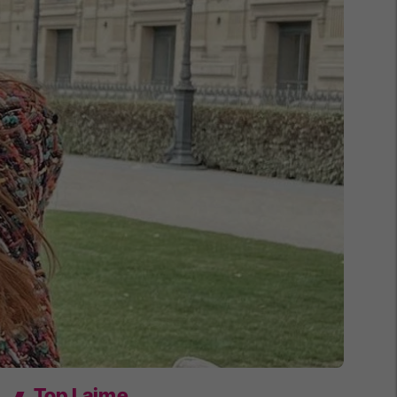
Top Lajme