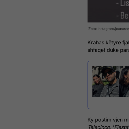
(Foto: Instagram/joanasa
Krahas këtyre fja
shfaqet duke para
Ky postim vjen m
Telecinco
, ‘
Fiesta