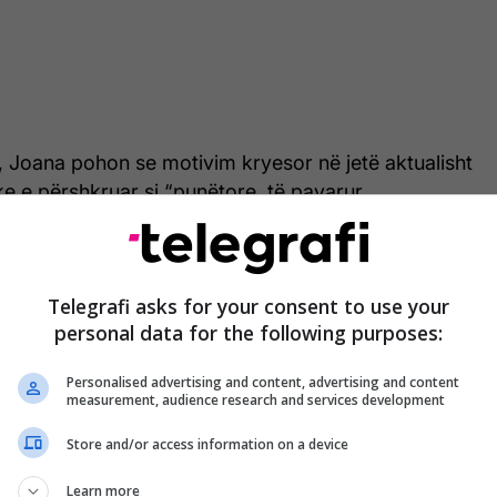
, Joana pohon se motivim kryesor në jetë aktualisht
e e përshkruar si “punëtore, të pavarur,
uar dhe të bukur”.
Telegrafi asks for your consent to use your
personal data for the following purposes:
Personalised advertising and content, advertising and content
measurement, audience research and services development
Store and/or access information on a device
Learn more