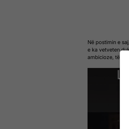
Në postimin e saj
e ka vetveten duk
ambicioze, të zgj