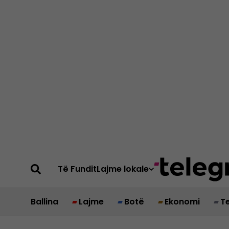
Të Fundit
Lajme lokale
Ballina
Lajme
Botë
Ekonomi
T