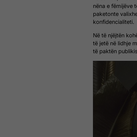
nëna e fëmijëve t
paketonte valixhe
konfidencialiteti.
Në të njëjtën koh
të jetë në lidhje 
të paktën publikis