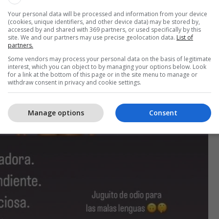
Your personal data will be processed and information from your device
(cookies, unique identifiers, and other device data) may be stored by,
accessed by and shared with 369 partners, or used specifically by this
site. We and our partners may use precise geolocation data.
List of
partners.
Some vendors may process your personal data on the basis of legitimate
interest, which you can object to by managing your options below. Look
for a link at the bottom of this page or in the site menu to manage or
withdraw consent in privacy and cookie settings.
Manage options
Consent