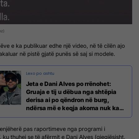
nz)
lëve e ka publikuar edhe një video, në të cilën ajo
kaluar në pistë gjatë punës së saj si modele.
Jeta e Dani Alves po rrënohet:
Gruaja e tij u dëbua nga shtëpia
derisa ai po qëndron në burg,
ndërsa më e keqja akoma nuk ka
ardhur
enjëherë pas raportimeve nga programi i
’, ku thuhej se të afërmit e Dani Alves (gjegjësisht,