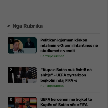
Nga Rubrika
Politikani gjerman kërkon
ndalimin e Gianni Infantinos në
stadiumet e vendit
Përfaqësueset
“Kupa e Botës nuk është në
shitje” - UEFA zyrtarizon
bojkotin ndaj FIFA-s
Përfaqësueset
UEFA kërcënon me bojkot të
Kupës së Botës nëse FIFA