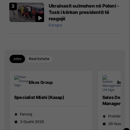
Airways që po shkonte drejt
Ukrainasit sulmohen në Poloni -
Mançesterit
Tusk i kërkon presidentit të
reagojë
Evropa
Jobs
Real Estate
Elkos Group
Solac
Specialist Mishi (Kasap)
Sales Devel
Manager
Ferizaj
Prishtinë
3 Gusht 2026
29 Gusht 2