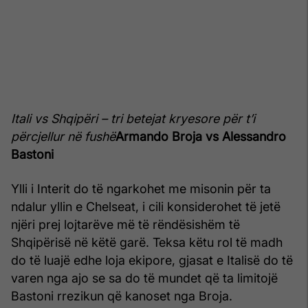
Itali vs Shqipëri – tri betejat kryesore për t’i
përcjellur në fushë
Armando Broja vs Alessandro
Bastoni
Ylli i Interit do të ngarkohet me misonin për ta
ndalur yllin e Chelseat, i cili konsiderohet të jetë
njëri prej lojtarëve më të rëndësishëm të
Shqipërisë në këtë garë. Teksa këtu rol të madh
do të luajë edhe loja ekipore, gjasat e Italisë do të
varen nga ajo se sa do të mundet që ta limitojë
Bastoni rrezikun që kanoset nga Broja.