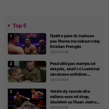
Top 5
Fjalët e para të Joshuas
pas fitores me nokaut ndaj
Kristian Prengës
26/07/2026
Pesë ditë pas marrjes së
detyrës, shefi i ri i ushtrisë
ukrainase urdhëron
kontroll të madh
26/07/2026
Vetëm dy raunde dhe
miliona euro në xhep,
zbulohet sa fituan Joshua
e Prenga
26/07/2026