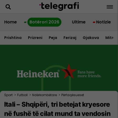
Home
Botërori 2026
Ultime
Notizie
Prishtina
Prizreni
Peja
Ferizaj
Gjakova
Mitrov
Sport
>
Futboll
>
Ndërkombëtare
>
Përfaqësueset
Itali – Shqipëri, tri betejat kryesore
në fushë të cilat mund ta vendosin