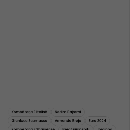
Kombëtarja E Italisë
Nedim Bajrami
Gianluca Scamacca
Armando Broja
Euro 2024
Kombëtarja E Shqipërisë
Berat Gjimshiti
Jorginho