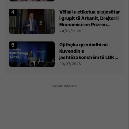
Vëllai iu etiketua si pjesëtar
i grupit të Arkanit, Drejtori i
Ekonomisë në Prizren
mohon pretendimet
24/07/2026
Gjithçka që ndodhi në
Kuvendin e
jashtëzakonshëm të LDK-
së
30/07/2026