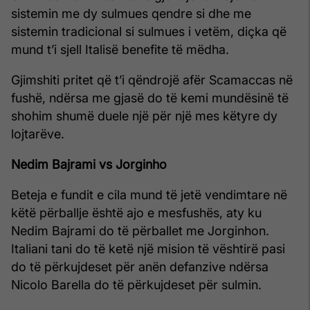
sistemin me dy sulmues qendre si dhe me
sistemin tradicional si sulmues i vetëm, diçka që
mund t’i sjell Italisë benefite të mëdha.
Gjimshiti pritet që t’i qëndrojë afër Scamaccas në
fushë, ndërsa me gjasë do të kemi mundësinë të
shohim shumë duele një për një mes këtyre dy
lojtarëve.
Nedim Bajrami vs Jorginho
Beteja e fundit e cila mund të jetë vendimtare në
këtë përballje është ajo e mesfushës, aty ku
Nedim Bajrami do të përballet me Jorginhon.
Italiani tani do të ketë një mision të vështirë pasi
do të përkujdeset për anën defanzive ndërsa
Nicolo Barella do të përkujdeset për sulmin.