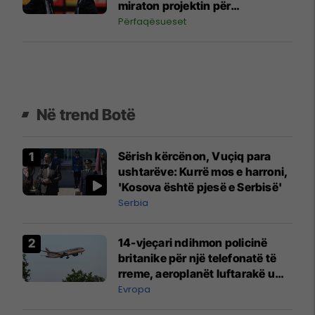
miraton projektin për
investitorët privatë
Përfaqësueset
Në trend Botë
Sërish kërcënon, Vuçiq para
ushtarëve: Kurrë mos e harroni,
'Kosova është pjesë e Serbisë'
Serbia
14-vjeçari ndihmon policinë
britanike për një telefonatë të
rreme, aeroplanët luftarakë u
ngritën në ajër për të
Evropa
interceptuar fluturaken e Qatar