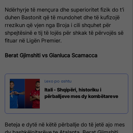
Ndërhyrje të mençura dhe superioritet fizik do t’i
duhen Bastonit që të mundohet dhe të kufizojë
rrezikun që vjen nga Broja i cili shquhet për
shpejtësinë e tij të lojës për shkak të përvojës së
fituar në Ligën Premier.
Berat Gjimshiti vs Gianluca Scamacca
Itali - Shqipëri, historiku i
përballjeve mes dy kombëtareve
Beteja e dytë në këtë përballje do të jetë ajo mes
dy bashkëlojtarëve te Atalanta, Berat Gjimshiti