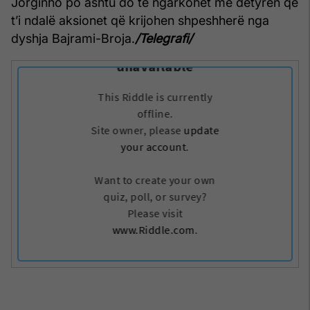
Jorginho po ashtu do të ngarkohet me detyrën që
t’i ndalë aksionet që krijohen shpeshherë nga
dyshja Bajrami-Broja.
/Telegrafi/