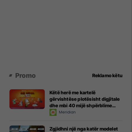
Promo
Reklamo këtu
Këtë herë me kartelë
gërvishtëse plotësisht digjitale
dhe mbi 40 mijë shpërblime
instant!
Meridian
Zgjidhni një nga katër modelet