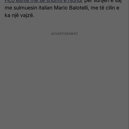
Fico është më së shumti e njohur
për lidhjen e saj
me sulmuesin italian Mario Balotelli, me të cilin e
ka një vajzë.