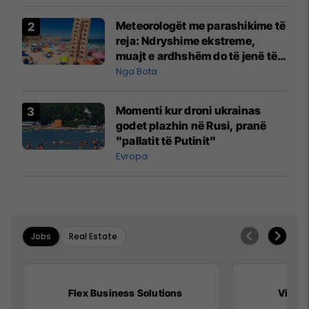
Meteorologët me parashikime të
reja: Ndryshime ekstreme,
muajt e ardhshëm do të jenë të
pazakontë
Nga Bota
Momenti kur droni ukrainas
godet plazhin në Rusi, pranë
"pallatit të Putinit"
Evropa
Jobs
Real Estate
Flex Business Solutions
Viva F