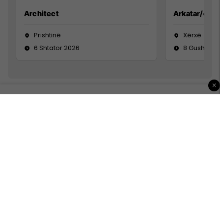
Architect
Arkatar/e
Prishtinë
Xërxë
6 Shtator 2026
8 Gusht 20
×