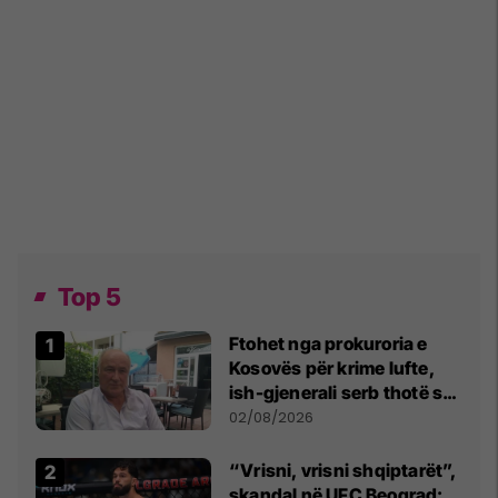
Top 5
Ftohet nga prokuroria e
Kosovës për krime lufte,
ish-gjenerali serb thotë se
dikush e tradhtoi në
02/08/2026
Beograd
“Vrisni, vrisni shqiptarët”,
skandal në UFC Beograd: