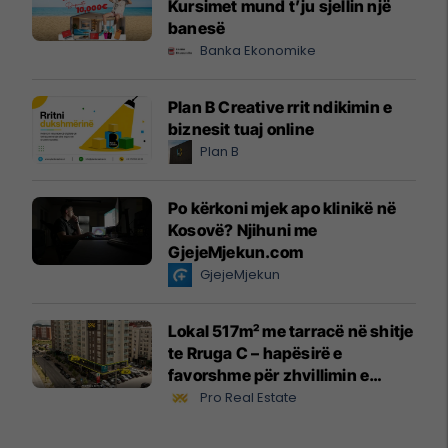
Kursimet mund t’ju sjellin një
banesë
Banka Ekonomike
Plan B Creative rrit ndikimin e
biznesit tuaj online
Plan B
Po kërkoni mjek apo klinikë në
Kosovë? Njihuni me
GjejeMjekun.com
GjejeMjekun
Lokal 517m² me tarracë në shitje
te Rruga C – hapësirë e
favorshme për zhvillimin e
biznesit #15796
Pro Real Estate