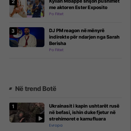
Kylian Mbappe shijon pushimet
me aktoren Ester Exposito
Po Flitet
DJ PM reagon në mënyrë
indirekte për ndarjen nga Sarah
Berisha
Po Flitet
Në trend Botë
Ukrainasit i kapin ushtarët rusë
në befasi, ishin duke fjetur në
strehimoret e kamufluara
Evropa