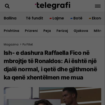
Ballina
Të fundit
Lajme
Botë
Ekono
Prishtina
Prizreni
Peja
Ferizaj
Gjakova
Mitrov
Magazina
>
Po Flitet
Ish- e dashura Raffaella Fico në
mbrojtje të Ronaldos: Ai është një
djalë normal, i qetë dhe gjithmonë
ka qenë xhentëlmen me mua