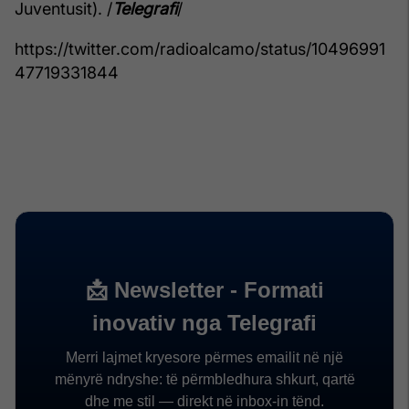
Juventusit). /
Telegrafi
/
https://twitter.com/radioalcamo/status/10496991
47719331844