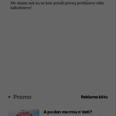
Promo
Reklamo këtu
A po don me rrnu n’deti?