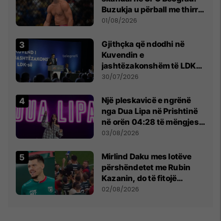
Buzukja u përball me thirrje
anti-shqiptare nga
01/08/2026
tribunat
Gjithçka që ndodhi në
Kuvendin e
jashtëzakonshëm të LDK-
së
30/07/2026
Një pleskavicë e ngrënë
nga Dua Lipa në Prishtinë
në orën 04:28 të mëngjesit
- dhe bota digjitale serbe
03/08/2026
shpall gjendjen e luftës
Mirlind Daku mes lotëve
përshëndetet me Rubin
Kazanin, do të fitojë
miliona te Spartak Moska
02/08/2026