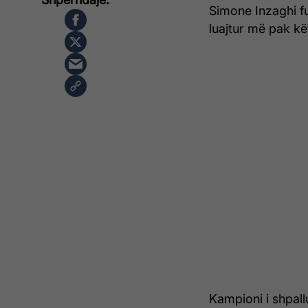
Simone Inzaghi fu
luajtur më pak kët
Kampioni i shpallu