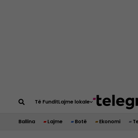
Të Fundit
Lajme lokale
Ballina
Lajme
Botë
Ekonomi
T