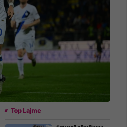
Top Lajme