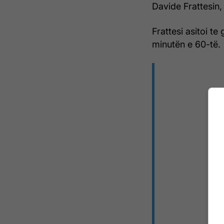
Davide Frattesin,
Frattesi asitoi t
minutën e 60-të.