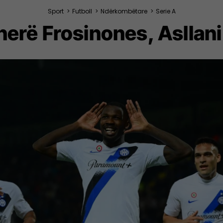
Sport
>
Futboll
>
Ndërkombëtare
>
Serie A
 herë Frosinones, Asllani