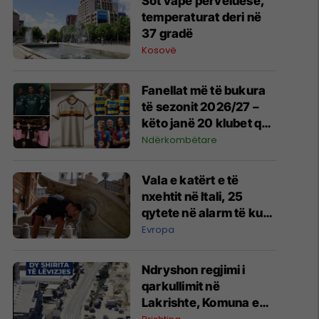
Sot vapë përvëluese,
temperaturat deri në
37 gradë
Kosovë
Fanellat më të bukura
të sezonit 2026/27 –
këto janë 20 klubet që
spikatën me dizajnin e
Ndërkombëtare
tyre
Vala e katërt e të
nxehtit në Itali, 25
qytete në alarm të kuq
- probleme me
Evropa
mungesën e ujit
Ndryshon regjimi i
qarkullimit në
Lakrishte, Komuna e