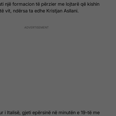
ti një formacion të përzier me lojtarë që kishin
ë vit, ndërsa ta edhe Kristjan Asllani.
r i Italisë, gjeti epërsinë në minutën e 19-të me