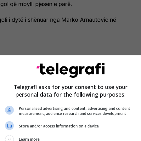
 gol që mbylli pjesën e parë.
e goli i dytë i shënuar nga Marko Arnautovic në
Telegrafi asks for your consent to use your
personal data for the following purposes:
Personalised advertising and content, advertising and content
measurement, audience research and services development
Store and/or access information on a device
Learn more