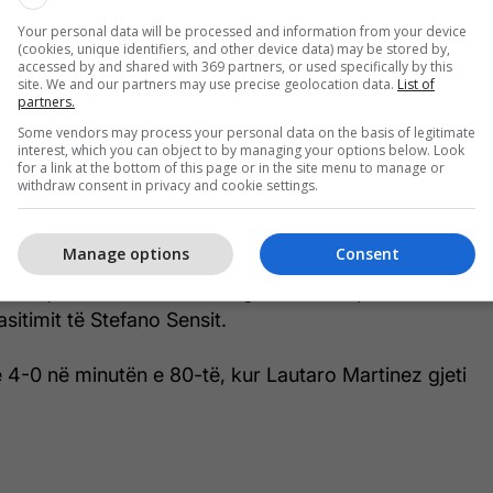
Your personal data will be processed and information from your device
(cookies, unique identifiers, and other device data) may be stored by,
accessed by and shared with 369 partners, or used specifically by this
site. We and our partners may use precise geolocation data.
List of
partners.
Some vendors may process your personal data on the basis of legitimate
interest, which you can object to by managing your options below. Look
for a link at the bottom of this page or in the site menu to manage or
withdraw consent in privacy and cookie settings.
Manage options
Consent
ë, Tajon Buchanan shënoi golin e tretë për
sitimit të Stefano Sensit.
ë 4-0 në minutën e 80-të, kur Lautaro Martinez gjeti