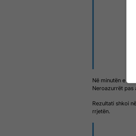
Në minutën e 77-t
Neroazurrët pas a
Rezultati shkoi n
rrjetën.