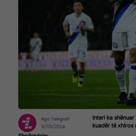
Interi ka shënuar 
Nga
Telegrafi
kuadër të xhiros 
10/05/2024