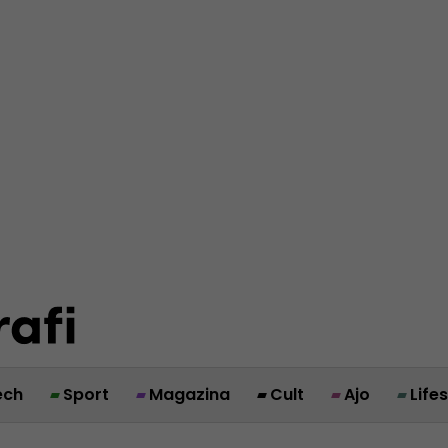
ech
Sport
Magazina
Cult
Ajo
Life