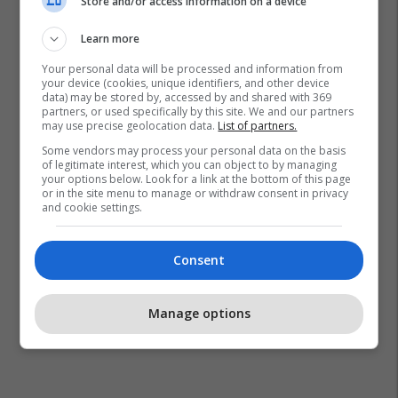
Store and/or access information on a device
Learn more
Your personal data will be processed and information from
your device (cookies, unique identifiers, and other device
data) may be stored by, accessed by and shared with 369
partners, or used specifically by this site. We and our partners
may use precise geolocation data.
List of partners.
Some vendors may process your personal data on the basis
of legitimate interest, which you can object to by managing
La Liga
Andres Iniesta
Barcelona
your options below. Look for a link at the bottom of this page
or in the site menu to manage or withdraw consent in privacy
and cookie settings.
Consent
Manage options