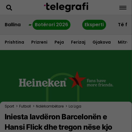
Ballina
Botërori 2026
Eksperti
Të fu
Prishtina
Prizreni
Peja
Ferizaj
Gjakova
Mitrov
Sport
>
Futboll
>
Ndërkombëtare
>
La Liga
Iniesta lavdëron Barcelonën e
Hansi Flick dhe tregon nëse kjo