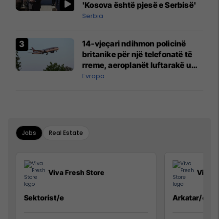
'Kosova është pjesë e Serbisë'
Serbia
14-vjeçari ndihmon policinë
britanike për një telefonatë të
rreme, aeroplanët luftarakë u
ngritën në ajër për të
Evropa
interceptuar fluturaken e Qatar
Airways që po shkonte drejt
Mançesterit
Jobs
Real Estate
Viva Fresh Store
Viva F
Sektorist/e
Arkatar/e