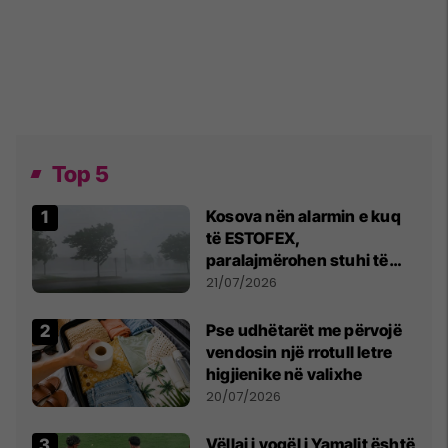
Top 5
Kosova nën alarmin e kuq
të ESTOFEX,
paralajmërohen stuhi të
fuqishme me breshër dhe
21/07/2026
erëra të forta
Pse udhëtarët me përvojë
vendosin një rrotull letre
higjienike në valixhe
20/07/2026
Vëllai i vogël i Yamalit është