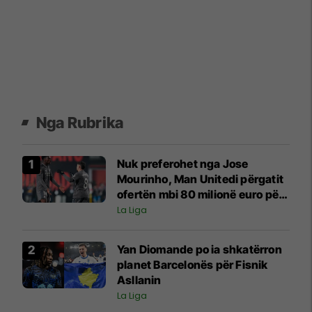
Nga Rubrika
Nuk preferohet nga Jose
Mourinho, Man Unitedi përgatit
ofertën mbi 80 milionë euro për
yllin e Realit
La Liga
Yan Diomande po ia shkatërron
planet Barcelonës për Fisnik
Asllanin
La Liga