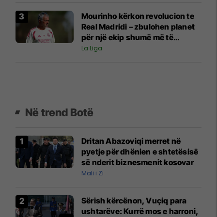
Mourinho kërkon revolucion te
Real Madridi – zbulohen planet
për një ekip shumë më të
shpejtë
La Liga
Në trend Botë
Dritan Abazoviqi merret në
pyetje për dhënien e shtetësisë
së nderit biznesmenit kosovar
Mali i Zi
Sërish kërcënon, Vuçiq para
ushtarëve: Kurrë mos e harroni,