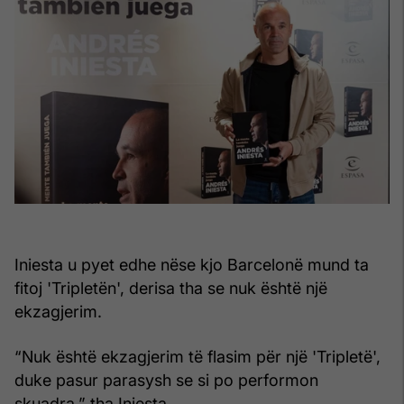
Iniesta u pyet edhe nëse kjo Barcelonë mund ta
fitoj 'Tripletën', derisa tha se nuk është një
ekzagjerim.
“Nuk është ekzagjerim të flasim për një 'Tripletë',
duke pasur parasysh se si po performon
skuadra,” tha Iniesta.