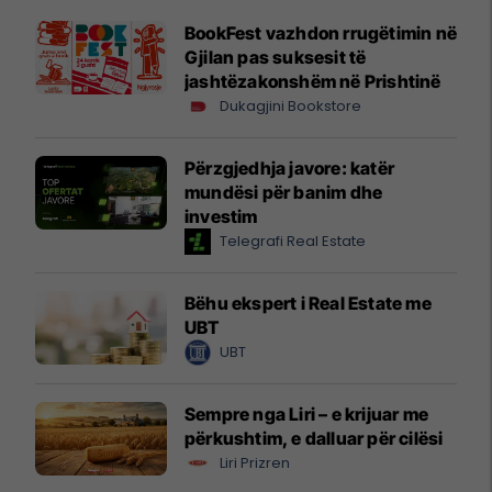
BookFest vazhdon rrugëtimin në
Gjilan pas suksesit të
jashtëzakonshëm në Prishtinë
Dukagjini Bookstore
Përzgjedhja javore: katër
mundësi për banim dhe
investim
Telegrafi Real Estate
Bëhu ekspert i Real Estate me
UBT
UBT
Sempre nga Liri – e krijuar me
përkushtim, e dalluar për cilësi
Liri Prizren