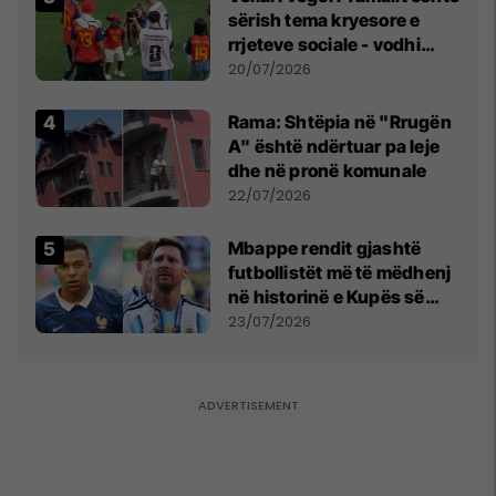
sërish tema kryesore e
rrjeteve sociale - vodhi
vëmendjen pas finales së
20/07/2026
Kupës së Botës
Rama: Shtëpia në "Rrugën
A" është ndërtuar pa leje
dhe në pronë komunale
22/07/2026
Mbappe rendit gjashtë
futbollistët më të mëdhenj
në historinë e Kupës së
Botës, Messi mbetet i dyti
23/07/2026