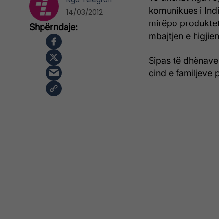
Nga
Telegrafi
komunikues i Ind
14/03/2012
mirëpo produktet
mbajtjen e higjien
Sipas të dhënave,
qind e familjeve 