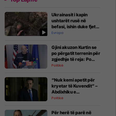
Ukrainasit i kapin
ushtarët rusë në
befasi, ishin duke fjetur
në strehimoret e
Evropa
kamufluara
Gjini akuzon Kurtin se
po përgatit terrenin për
zgjedhje të reja: Po
manipulon opinionin
Politikë
publik
“Nuk kemi apetit për
kryetar të Kuvendit” –
Abdixhiku e
konsideron si figurë
Politikë
ceremoniale
Për herë të parë në