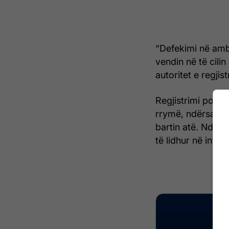
“Defekimi në amb
vendin në të cili
autoritet e regjist
Regjistrimi po as
rrymë, ndërsa 36 
bartin atë. Ndërk
të lidhur në intern