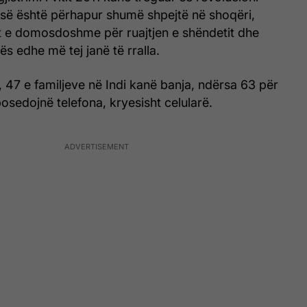
isë është përhapur shumë shpejtë në shoqëri,
 e domosdoshme për ruajtjen e shëndetit dhe
ës edhe më tej janë të rralla.
 47 e familjeve në Indi kanë banja, ndërsa 63 për
posedojnë telefona, kryesisht celularë.