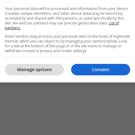
Your personal data will be processed and information from your device
(cookies, unique identifiers, and other device data) may be stored by,
accessed by and shared with 369 partners, or used specifically by this
site. We and our partners may use precise geolocation data.
List of
partners.
Some vendors may process your personal data on the basis of legitimate
interest, which you can object to by managing your options below. Look
for a link at the bottom of this page or in the site menu to manage or
withdraw consent in privacy and cookie settings.
Manage options
Consent