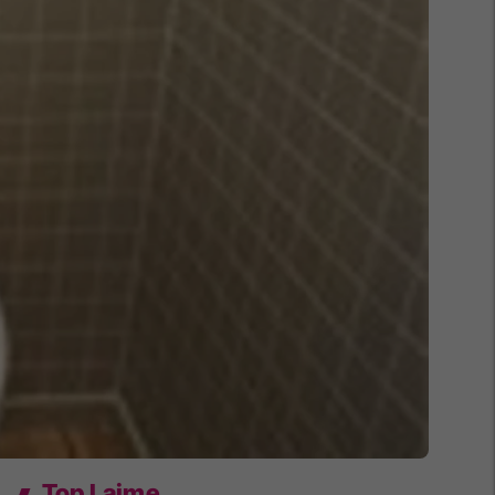
Top Lajme