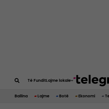
Të Fundit
Lajme lokale
Ballina
Lajme
Botë
Ekonomi
T