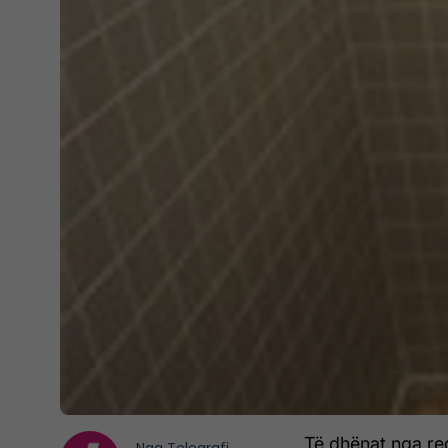
Të dhënat nga regj