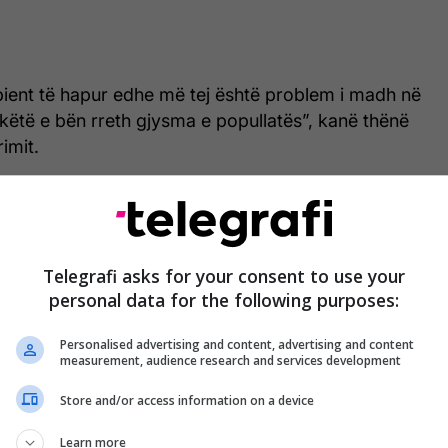
ient të hapur edhe më tej është problem i madh në
n këtë e bën rreth gjysma e popullatës”, kanë thënë
rimit.
htu ka treguar se 30 për qind e familjeve nuk kanë
për qind e tyre nuk kanë ujë, prandaj duhet ta
aq, vetëm tre për qind e familjeve kanë kompjuterë
Telegrafi asks for your consent to use your
et. /Telegrafi/
personal data for the following purposes:
Personalised advertising and content, advertising and content
measurement, audience research and services development
Store and/or access information on a device
Learn more