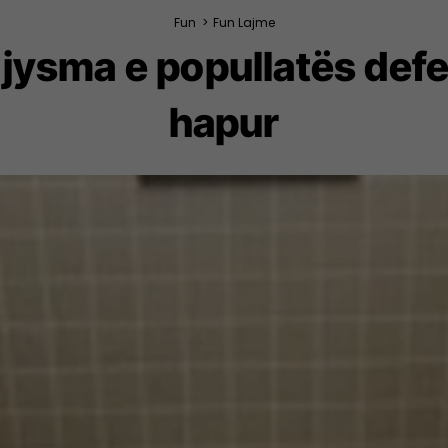
Fun
>
Fun Lajme
jysma e popullatës def
hapur