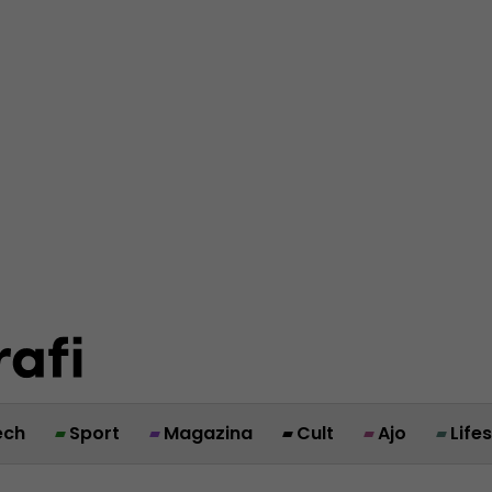
ech
Sport
Magazina
Cult
Ajo
Life