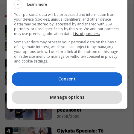
Learn more
Top 5
Your personal data will be processed and information from
your device (cookies, unique identifiers, and other device
data) may be stored by, accessed by and shared with 369
5 pemë që ekspertët
partners, or used specifically by this site. We and our partners
may use precise geolocation data.
List of partners.
këshillojnë të mos i mbillni
kurrë në oborr
Some vendors may process your personal data on the basis
of legitimate interest, which you can object to by managing
22/06/2026
your options below. Look for a link at the bottom of this page
or in the site menu to manage or withdraw consent in privacy
and cookie settings.
Studentët serbë vizituan
Kosovën: Na kanë gënjyer,
bashkëkombësit tanë s’janë të
Consent
shtypur
21/06/2026
Zhvillim i papritur në Botëror,
Manage options
Francë – Norvegji mund të
pezullohet
25/06/2026
​Gjykata Speciale: Të