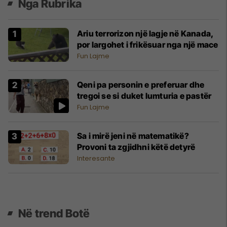
Nga Rubrika
Ariu terrorizon një lagje në Kanada,
por largohet i frikësuar nga një mace
Fun Lajme
Qeni pa personin e preferuar dhe
tregoi se si duket lumturia e pastër
Fun Lajme
Sa i mirë jeni në matematikë?
Provoni ta zgjidhni këtë detyrë
Interesante
Në trend Botë