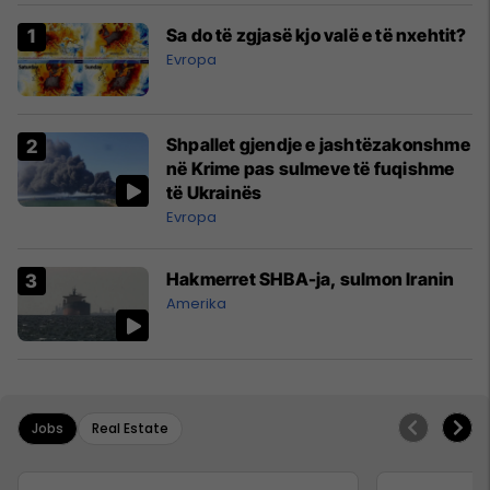
Sa do të zgjasë kjo valë e të nxehtit?
Evropa
Shpallet gjendje e jashtëzakonshme
në Krime pas sulmeve të fuqishme
të Ukrainës
Evropa
Hakmerret SHBA-ja, sulmon Iranin
Amerika
Jobs
Real Estate