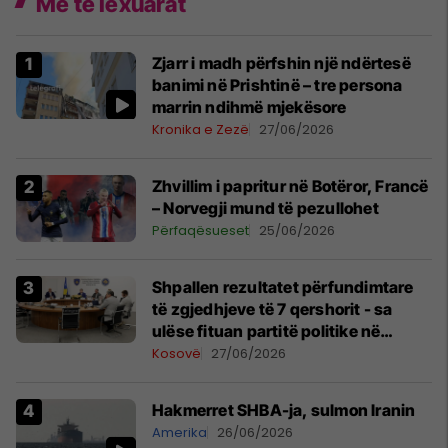
Më të lexuarat
Zjarr i madh përfshin një ndërtesë
banimi në Prishtinë – tre persona
marrin ndihmë mjekësore
Kronika e Zezë
27/06/2026
Zhvillim i papritur në Botëror, Francë
– Norvegji mund të pezullohet
Përfaqësueset
25/06/2026
Shpallen rezultatet përfundimtare
të zgjedhjeve të 7 qershorit - sa
ulëse fituan partitë politike në
Kuvend?
Kosovë
27/06/2026
Hakmerret SHBA-ja, sulmon Iranin
Amerika
26/06/2026