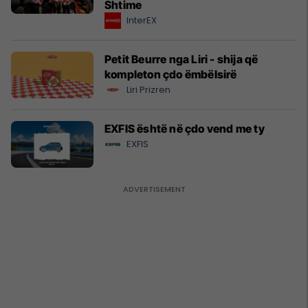
Shtime
InterEX
Petit Beurre nga Liri - shija që
kompleton çdo ëmbëlsirë
Liri Prizren
EXFIS është në çdo vend me ty
EXFIS