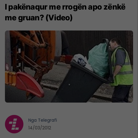
I pakënaqur me rrogën apo zënkë
me gruan? (Video)
Nga
Telegrafi
14/03/2012