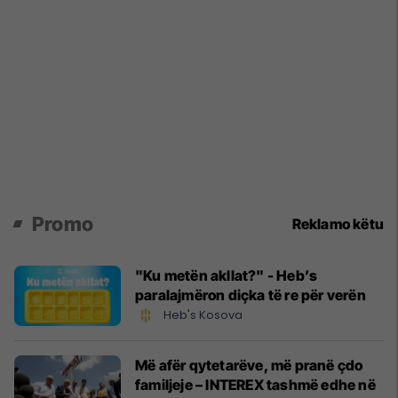
Promo
Reklamo këtu
"Ku metën akllat?" - Heb’s
paralajmëron diçka të re për verën
Heb's Kosova
Më afër qytetarëve, më pranë çdo
familjeje – INTEREX tashmë edhe në