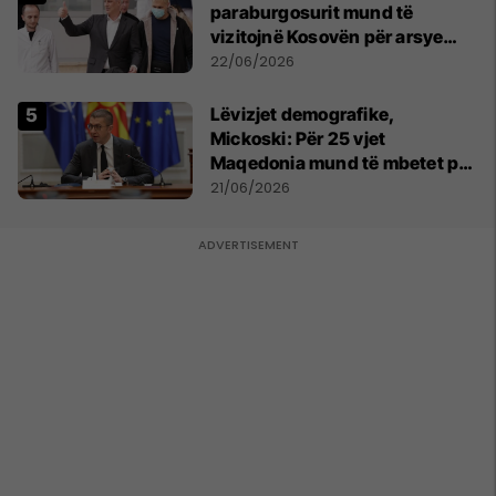
paraburgosurit mund të
vizitojnë Kosovën për arsye
humanitare
22/06/2026
Lëvizjet demografike,
Mickoski: Për 25 vjet
Maqedonia mund të mbetet pa
150 mijë deri në 250 mijë
21/06/2026
banorë