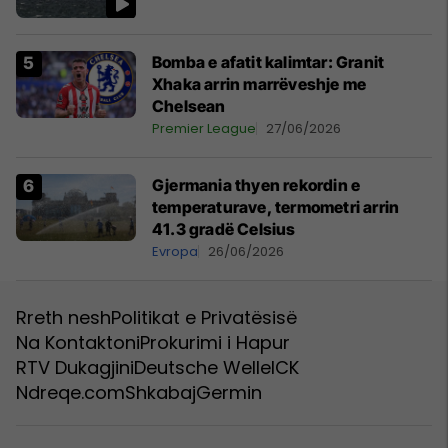
Bomba e afatit kalimtar: Granit
Xhaka arrin marrëveshje me
Chelsean
Premier League
27/06/2026
Gjermania thyen rekordin e
temperaturave, termometri arrin
41.3 gradë Celsius
Evropa
26/06/2026
Rreth nesh
Politikat e Privatësisë
Na Kontaktoni
Prokurimi i Hapur
RTV Dukagjini
Deutsche Welle
ICK
Ndreqe.com
Shkabaj
Germin