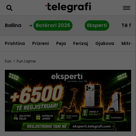
Ballina
Botërori 2026
Eksperti
Të fu
Prishtina
Prizreni
Peja
Ferizaj
Gjakova
Mitrov
Fun
>
Fun Lajme