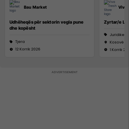
Bau Market
Viva 
Udhëheqës për sektorin vegla pune
Zyrtar/e Lig
dhe kopësht
Juridike
Tjera
Kosovë
12 Korrik 2026
1 Korrik 20